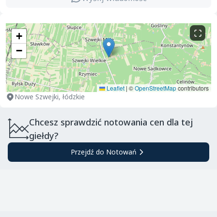
+
−
Leaflet
|
©
OpenStreetMap
contributors
Nowe Szwejki, łódzkie
Chcesz sprawdzić notowania cen dla tej
giełdy?
Przejdź do Notowań