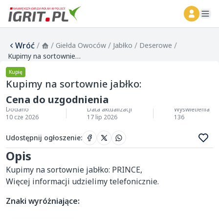
ope
Wróć
/
/
/
/
/
Giełda Owoców
Jabłko
Deserowe
Kupimy na sortownie jabłko:
Kupię
Kupimy na sortownie jabłko:
Cena do uzgodnienia
Dodano
Data aktualizacji
Wyświetlenia
10 cze 2026
17 lip 2026
136
Udostępnij ogłoszenie
:
Opis
Kupimy na sortownie jabłko: PRINCE, 

Więcej informacji udzielimy telefonicznie.
Znaki wyróżniające: