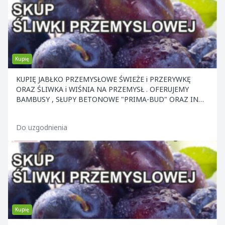
Kupię
KUPIĘ JABŁKO PRZEMYSŁOWE ŚWIEŻE i PRZERYWKĘ
ORAZ ŚLIWKA i WIŚNIA NA PRZEMYSŁ . OFERUJEMY
BAMBUSY , SŁUPY BETONOWE "PRIMA-BUD" ORAZ INNE
ELEMENTY KONS
Do uzgodnienia
Kupię