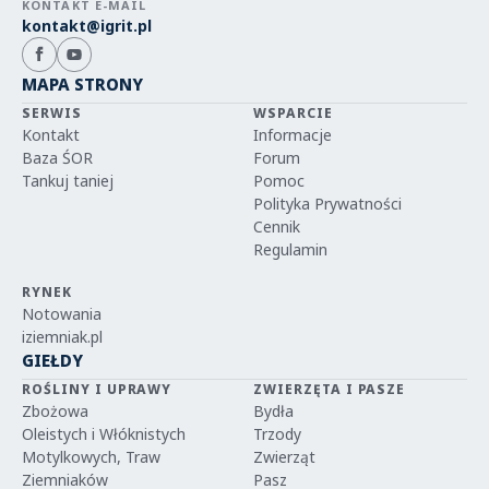
KONTAKT E-MAIL
kontakt@igrit.pl
MAPA STRONY
SERWIS
WSPARCIE
Kontakt
Informacje
Baza ŚOR
Forum
Tankuj taniej
Pomoc
Polityka Prywatności
Cennik
Regulamin
RYNEK
Notowania
iziemniak.pl
GIEŁDY
ROŚLINY I UPRAWY
ZWIERZĘTA I PASZE
Zbożowa
Bydła
Oleistych i Włóknistych
Trzody
Motylkowych, Traw
Zwierząt
Ziemniaków
Pasz