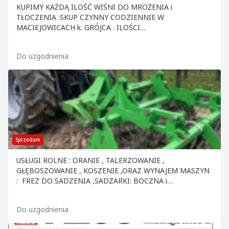
KUPIMY KAŻDĄ ILOŚĆ WIŚNI DO MROŻENIA i
TŁOCZENIA .SKUP CZYNNY CODZIENNIE W
MACIEJOWICACH k. GRÓJCA . ILOŚCI
CAŁOSAMOCHODOWE ODBIERAMY Z MIEJSCA .ZAP
Do uzgodnienia
Sprzedam
USŁUGI ROLNE : ORANIE , TALERZOWANIE ,
GŁĘBOSZOWANIE , KOSZENIE ,ORAZ WYNAJEM MASZYN
: FREZ DO SADZENIA ,SADZARKI: BOCZNA i
ZWYKŁA,BRONA AKTYWNA Z SIEWNIKIEM ,SZPADLE
MECHANICZNE,SIEWKA DO NAWOZÓW "R...
Do uzgodnienia