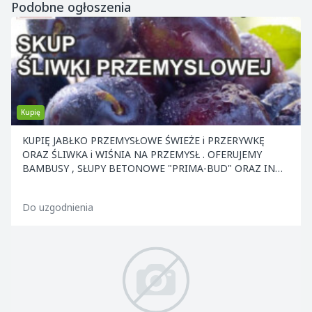
Podobne ogłoszenia
Kupię
KUPIĘ JABŁKO PRZEMYSŁOWE ŚWIEŻE i PRZERYWKĘ
ORAZ ŚLIWKA i WIŚNIA NA PRZEMYSŁ . OFERUJEMY
BAMBUSY , SŁUPY BETONOWE "PRIMA-BUD" ORAZ INNE
ELEMENTY KONS
Do uzgodnienia