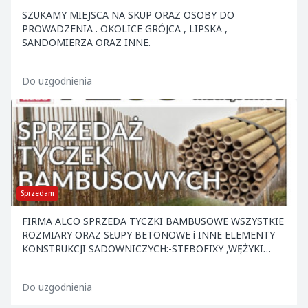
SZUKAMY MIEJSCA NA SKUP ORAZ OSOBY DO
PROWADZENIA . OKOLICE GRÓJCA , LIPSKA ,
SANDOMIERZA ORAZ INNE.
Do uzgodnienia
Sprzedam
FIRMA ALCO SPRZEDA TYCZKI BAMBUSOWE WSZYSTKIE
ROZMIARY ORAZ SŁUPY BETONOWE i INNE ELEMENTY
KONSTRUKCJI SADOWNICZYCH:-STEBOFIXY ,WĘŻYKI
,KOTWY ,NACIĄGI ,DRUT ORAZ INNE. ATRAKCYJNE CENY
.ZAPRASZAMY.
Do uzgodnienia