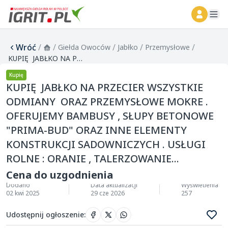
ope
Wróć
/
/
/
/
/
Giełda Owoców
Jabłko
Przemysłowe
KUPIĘ JABŁKO NA PRZECIER WSZYSTKIE ODMIANY ORAZ PRZEMYSŁOWE MOKRE . OFERUJEMY BAMBUSY , SŁUPY BETONOWE "PRIMA-BUD" ORAZ INNE ELEMENTY KONSTRUKCJI SADOWNICZYCH . USŁUGI ROLNE : ORANIE , TALERZOWANIE...
Kupię
KUPIĘ JABŁKO NA PRZECIER WSZYSTKIE
ODMIANY ORAZ PRZEMYSŁOWE MOKRE .
OFERUJEMY BAMBUSY , SŁUPY BETONOWE
"PRIMA-BUD" ORAZ INNE ELEMENTY
KONSTRUKCJI SADOWNICZYCH . USŁUGI
ROLNE : ORANIE , TALERZOWANIE...
Cena do uzgodnienia
Dodano
Data aktualizacji
Wyświetlenia
02 kwi 2025
29 cze 2026
257
Udostępnij ogłoszenie
: