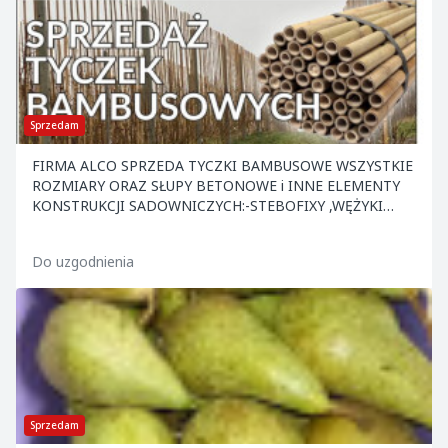
Sprzedam
FIRMA ALCO SPRZEDA TYCZKI BAMBUSOWE WSZYSTKIE
ROZMIARY ORAZ SŁUPY BETONOWE i INNE ELEMENTY
KONSTRUKCJI SADOWNICZYCH:-STEBOFIXY ,WĘŻYKI
,KOTWY ,NACIĄGI ,DRUT ORAZ INNE. ATRAKCYJNE CENY
.ZAPRASZAMY.
Do uzgodnienia
Sprzedam