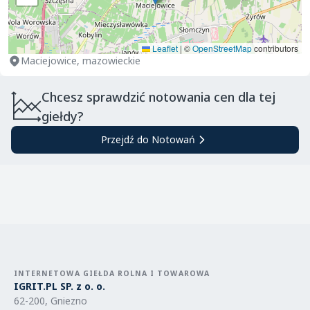
Leaflet
|
©
OpenStreetMap
contributors
Maciejowice, mazowieckie
Chcesz sprawdzić notowania cen dla tej
giełdy?
Przejdź do Notowań
INTERNETOWA GIEŁDA ROLNA I TOWAROWA
IGRIT.PL SP. z o. o.
62-200, Gniezno