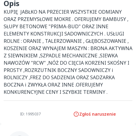
Opis
KUPIĘ  JABŁKO NA PRZECIER WSZYSTKIE ODMIANY  
ORAZ PRZEMYSŁOWE MOKRE . OFERUJEMY BAMBUSY , 
SŁUPY BETONOWE "PRIMA-BUD" ORAZ INNE 
ELEMENTY KONSTRUKCJI SADOWNICZYCH . USŁUGI 
ROLNE : ORANIE , TALERZOWANIE , GŁĘBOSZOWANIE , 
KOSZENIE ORAZ WYNAJEM MASZYN : BRONA AKTYWNA 
Z SIEWNIKIEM ,SZPADLE MECHANICZNE ,SIEWKA 
NAWOZÓW "RCW" ,NÓŻ DO CIĘCIA KORZENI SKOŚNY I 
PROSTY ,ROZRZUTNIK BOCZNY SADOWNICZY i 
ROLNICZY ,FREZ DO SADZENIA ORAZ SADZARKA 
BOCZNA i ZWYKŁA ORAZ INNE .OFERUJEMY 
KONKURENCYJNE CENY I SZYBKIE TERMINY .
Zgłoś naruszenie
ID: 1995037