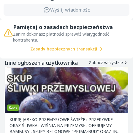
Wyślij wiadomość
Pamiętaj o zasadach bezpieczeństwa
Zanim dokonasz płatności sprawdź wiarygodność
kontrahenta.
Zasady bezpiecznych transakcji
Inne ogłoszenia użytkownika
Zobacz wszystkie
Kupię
KUPIĘ JABŁKO PRZEMYSŁOWE ŚWIEŻE i PRZERYWKĘ
ORAZ ŚLIWKA i WIŚNIA NA PRZEMYSŁ . OFERUJEMY
BAMBUSY , SŁUPY BETONOWE "PRIMA-BUD" ORAZ INNE