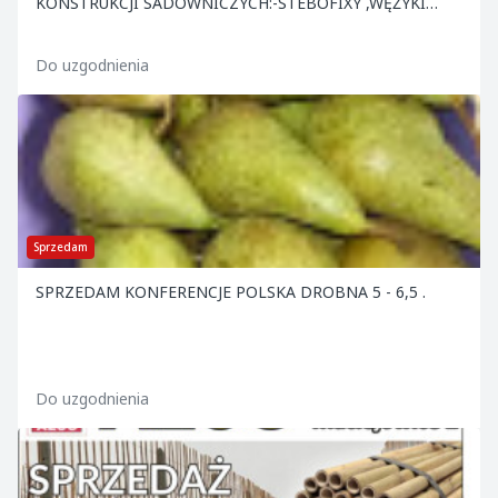
KONSTRUKCJI SADOWNICZYCH:-STEBOFIXY ,WĘŻYKI
,KOTWY ,NACIĄGI ,DRUT ORAZ INNE. ATRAKCYJNE CENY
.ZAPRASZAMY.
Do uzgodnienia
Sprzedam
SPRZEDAM KONFERENCJE POLSKA DROBNA 5 - 6,5 .
Do uzgodnienia