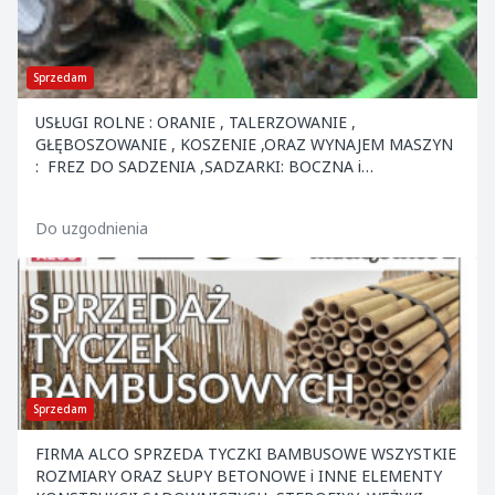
Sprzedam
USŁUGI ROLNE : ORANIE , TALERZOWANIE ,
GŁĘBOSZOWANIE , KOSZENIE ,ORAZ WYNAJEM MASZYN
: FREZ DO SADZENIA ,SADZARKI: BOCZNA i
ZWYKŁA,BRONA AKTYWNA Z SIEWNIKIEM ,SZPADLE
MECHANICZNE,SIEWKA DO NAWOZÓW "R...
Do uzgodnienia
Sprzedam
FIRMA ALCO SPRZEDA TYCZKI BAMBUSOWE WSZYSTKIE
ROZMIARY ORAZ SŁUPY BETONOWE i INNE ELEMENTY