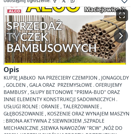
Udostępnij ogłoszenie
:
Opis
KUPIĘ JABŁKO  NA PRZECIERY CZEMPION , JONAGOLDY 
, GOLDEN , GALA ORAZ  PRZEMYSŁOWE . OFERUJEMY 
BAMBUSY , SŁUPY BETONOWE "PRIMA-BUD" ORAZ 
INNE ELEMENTY KONSTRUKCJI SADOWNICZYCH . 
USŁUGI ROLNE : ORANIE , TALERZOWANIE , 
GŁĘBOSZOWANIE , KOSZENIE ORAZ WYNAJEM MASZYN 
: BRONA AKTYWNA Z SIEWNIKIEM ,SZPADLE 
MECHANICZNE ,SIEWKA NAWOZÓW "RCW" ,NÓŻ DO 