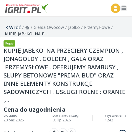
ope
Wróć
/
/
/
/
/
Giełda Owoców
Jabłko
Przemysłowe
KUPIĘ JABŁKO NA PRZECIERY CZEMPION , JONAGOLDY , GOLDEN , GALA ORAZ PRZEMYSŁOWE . OFERUJEMY BAMBUSY , SŁUPY BETONOWE "PRIMA-BUD" ORAZ INNE ELEMENTY KONSTRUKCJI SADOWNICZYCH . USŁUGI ROLNE : ORANIE ,...
Kupię
KUPIĘ JABŁKO NA PRZECIERY CZEMPION ,
JONAGOLDY , GOLDEN , GALA ORAZ
PRZEMYSŁOWE . OFERUJEMY BAMBUSY ,
SŁUPY BETONOWE "PRIMA-BUD" ORAZ
INNE ELEMENTY KONSTRUKCJI
SADOWNICZYCH . USŁUGI ROLNE : ORANIE
,...
Cena do uzgodnienia
Dodano
Data aktualizacji
Wyświetlenia
20 paź 2025
05 lip 2026
1242