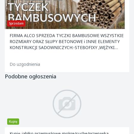
Sprzedam
FIRMA ALCO SPRZEDA TYCZKI BAMBUSOWE WSZYSTKIE
ROZMIARY ORAZ SŁUPY BETONOWE i INNE ELEMENTY
KONSTRUKCJI SADOWNICZYCH:-STEBOFIXY ,WĘŻYKI
,KOTWY ,NACIĄGI ,DRUT ORAZ INNE. ATRAKCYJNE CENY
.ZAPRASZAMY.
Do uzgodnienia
Podobne ogłoszenia
Kupię
Kupię jabłko przemysłowe mokre/suche/przerywka.