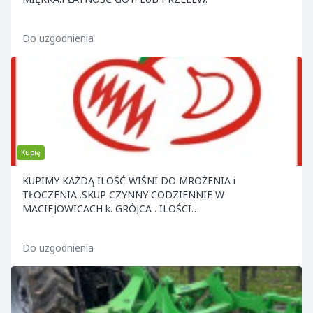
Do uzgodnienia
Kupię
KUPIMY KAŻDĄ ILOŚĆ WIŚNI DO MROŻENIA i
TŁOCZENIA .SKUP CZYNNY CODZIENNIE W
MACIEJOWICACH k. GRÓJCA . ILOŚCI
CAŁOSAMOCHODOWE ODBIERAMY Z MIEJSCA .ZAP
Do uzgodnienia