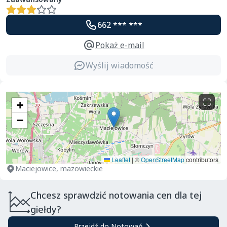
662 *** ***
Pokaż e-mail
Wyślij wiadomość
+
−
Leaflet
|
©
OpenStreetMap
contributors
Maciejowice, mazowieckie
Chcesz sprawdzić notowania cen dla tej
giełdy?
Przejdź do Notowań