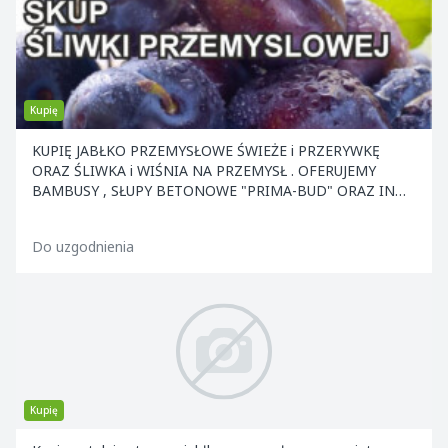
Kupię
KUPIĘ JABŁKO PRZEMYSŁOWE ŚWIEŻE i PRZERYWKĘ
ORAZ ŚLIWKA i WIŚNIA NA PRZEMYSŁ . OFERUJEMY
BAMBUSY , SŁUPY BETONOWE "PRIMA-BUD" ORAZ INNE
ELEMENTY KONS
Do uzgodnienia
Kupię