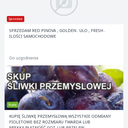
Sprzedam
SPRZEDAM RED PINOVA , GOLDEN . ULO , FRESH .
ILOŚCI SAMOCHODOWE
Do uzgodnienia
Kupię
KUPIĘ ŚLIWKĘ PRZEMYSŁOWĄ WSZYSTKIE ODMIANY
FIOLETOWE BEZ ROZMIARU TWARDA LUB
MIĘKKA.PŁATNOŚĆ GOT. LUB PRZELEW.