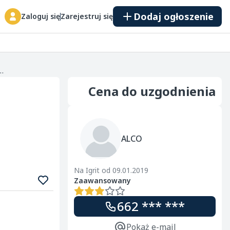
Dodaj ogłoszenie
Zaloguj się
Zarejestruj się
R ORAZ JABŁKO PRZEMYSŁOWE . ATRAKCYJNE CENY. PŁATNOŚĆ GOT. LUB PRZELEW. ODBIERAMY Z MIEJSCA. ORAZ SPRZEDAM TYCZKI BAMBUSOWE , S...
Cena do uzgodnienia
ALCO
Na Igrit od 09.01.2019
Zaawansowany
662 *** ***
Pokaż e-mail