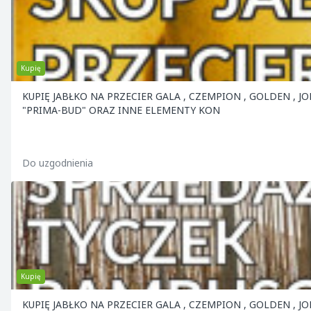
Kupię
KUPIĘ JABŁKO NA PRZECIER GALA , CZEMPION , GOLDEN , JONAGOLD ORAZ PRZEMYSŁOWE . OFERUJEMY BAMBUSY , SŁUPY BETONOWE
"PRIMA-BUD" ORAZ INNE ELEMENTY KON
Do uzgodnienia
Kupię
KUPIĘ JABŁKO NA PRZECIER GALA , CZEMPION , GOLDEN , JONAGOLD ORAZ PRZEMYSŁOWE . OFERUJEMY BAMBUSY , SŁUPY BETONOWE