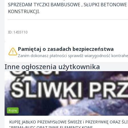
SPRZEDAM TYCZKI BAMBUSOWE , SŁUPKI BETONOWE -
KONSTRUKCJI.
ID: 1455110
Pamiętaj o zasadach bezpieczeństwa
Zanim dokonasz płatności sprawdź wiarygodność kontrahe
Inne ogłoszenia użytkownika
Kupię
KUPIĘ JABŁKO PRZEMYSŁOWE ŚWIEŻE i PRZERYWKĘ ORAZ ŚLIWKA i WIŚNIA NA PRZEMYSŁ . OFERUJEMY BAMBUSY , SŁUPY BETONOWE
"PRIMA-BUD" ORAZ INNE ELEMENTY KONS