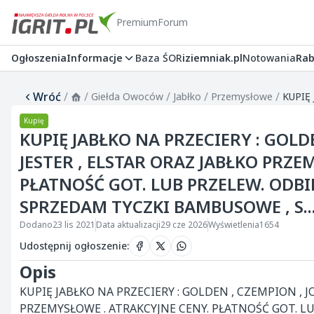
Premium
Forum
Ogłoszenia
Informacje
Baza ŚOR
iziemniak.pl
Notowania
Rab
Wróć
/
/
/
/
/
Giełda Owoców
Jabłko
Przemysłowe
Kupię
KUPIĘ JABŁKO NA PRZECIERY : GOLD
JESTER , ELSTAR ORAZ JABŁKO PRZE
PŁATNOŚĆ GOT. LUB PRZELEW. ODBI
SPRZEDAM TYCZKI BAMBUSOWE , S..
Dodano
23 lis 2021
Data aktualizacji
29 cze 2026
Wyświetlenia
1654
Udostępnij ogłoszenie
:
Opis
KUPIĘ JABŁKO NA PRZECIERY : GOLDEN , CZEMPION , J
PRZEMYSŁOWE . ATRAKCYJNE CENY. PŁATNOŚĆ GOT. LU