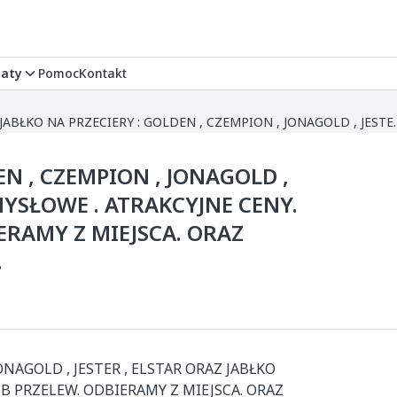
aty
Pomoc
Kontakt
KUPIĘ JABŁKO NA PRZECIERY : GOLDEN , CZEMPION , JONAGOLD , JESTER , ELSTA
EN , CZEMPION , JONAGOLD ,
MYSŁOWE . ATRAKCYJNE CENY.
ERAMY Z MIEJSCA. ORAZ
.
ONAGOLD , JESTER , ELSTAR ORAZ JABŁKO 
B PRZELEW. ODBIERAMY Z MIEJSCA. ORAZ 