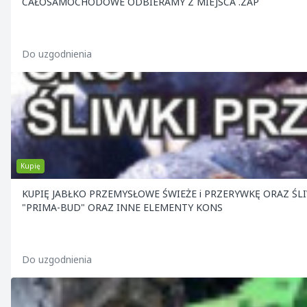
CAŁOSAMOCHODOWE ODBIERAMY Z MIEJSCA .ZAP
Do uzgodnienia
Kupię
KUPIĘ JABŁKO PRZEMYSŁOWE ŚWIEŻE i PRZERYWKĘ ORAZ ŚLIWKA i WIŚNIA NA PRZEMYSŁ . OFERUJEMY BAMBUSY , SŁUPY BETONOWE
"PRIMA-BUD" ORAZ INNE ELEMENTY KONS
Do uzgodnienia