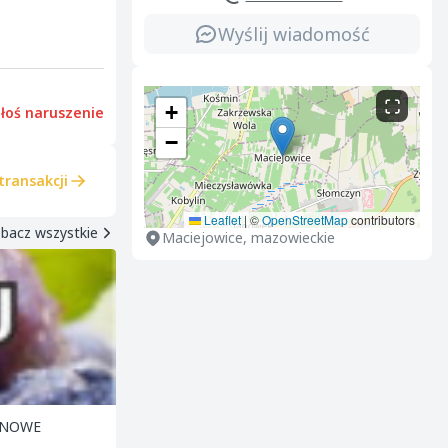
Wyślij wiadomość
+
łoś naruszenie
−
transakcji
Leaflet
|
©
OpenStreetMap
contributors
bacz wszystkie
Maciejowice, mazowieckie