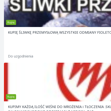
Kupię
KUPIĘ ŚLIWKĘ PRZEMYSŁOWĄ WSZYSTKIE ODMIANY FIOLETO
Do uzgodnienia
Kupię
KUPIMY KAŻDĄ ILOŚĆ WIŚNI DO MROŻENIA i TŁOCZENIA .SKUP CZYNNY CODZIENNIE W MACIEJOWICACH k. GRÓJCA . ILOŚCI