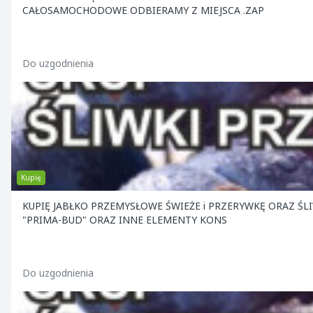
CAŁOSAMOCHODOWE ODBIERAMY Z MIEJSCA .ZAP
Do uzgodnienia
Kupię
KUPIĘ JABŁKO PRZEMYSŁOWE ŚWIEŻE i PRZERYWKĘ ORAZ ŚLIWKA i WIŚNIA NA PRZEMYSŁ . OFERUJEMY BAMBUSY , SŁUPY BETONOWE
"PRIMA-BUD" ORAZ INNE ELEMENTY KONS
Do uzgodnienia