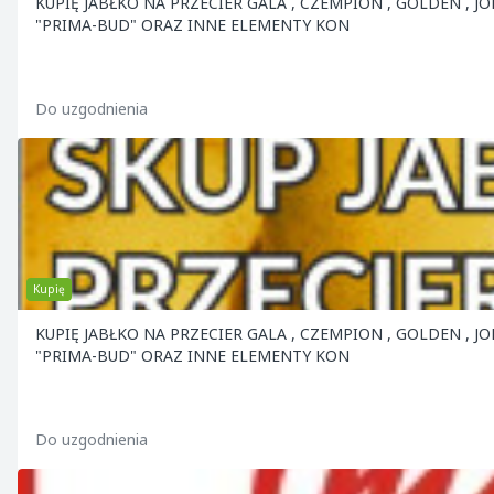
KUPIĘ JABŁKO NA PRZECIER GALA , CZEMPION , GOLDEN , JONAGOLD ORAZ PRZEMYSŁOWE . OFERUJEMY BAMBUSY , SŁUPY BETONOWE
"PRIMA-BUD" ORAZ INNE ELEMENTY KON
Do uzgodnienia
Kupię
KUPIĘ JABŁKO NA PRZECIER GALA , CZEMPION , GOLDEN , JONAGOLD ORAZ PRZEMYSŁOWE . OFERUJEMY BAMBUSY , SŁUPY BETONOWE
"PRIMA-BUD" ORAZ INNE ELEMENTY KON
Do uzgodnienia