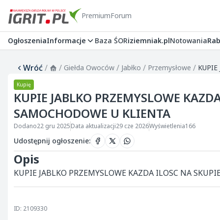
Premium
Forum
Ogłoszenia
Informacje
Baza ŚOR
iziemniak.pl
Notowania
Rab
Wróć
/
/
/
/
/
Giełda Owoców
Jabłko
Przemysłowe
Kupię
KUPIE JABLKO PRZEMYSLOWE KAZDA 
SAMOCHODOWE U KLIENTA
Dodano
22 gru 2025
Data aktualizacji
29 cze 2026
Wyświetlenia
166
Udostępnij ogłoszenie
:
Opis
KUPIE JABLKO PRZEMYSLOWE KAZDA ILOSC NA SKUPI
ID: 2109330