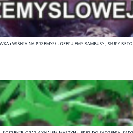
 , KOSZENIE ,ORAZ WYNAJEM MASZYN : FREZ DO SADZENIA ,SAD