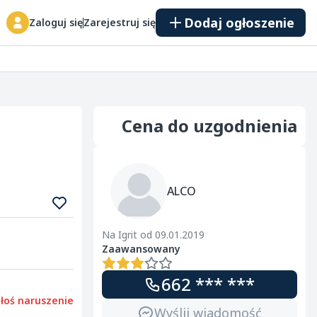
Dodaj ogłoszenie
Zaloguj się
Zarejestruj się
KLIENTA
Cena do uzgodnienia
ALCO
Na Igrit od 09.01.2019
Zaawansowany
662 *** ***
łoś naruszenie
Wyślij wiadomość