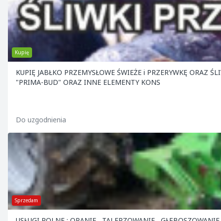
Kupię
KUPIĘ JABŁKO PRZEMYSŁOWE ŚWIEŻE i PRZERYWKĘ ORAZ ŚLIWKA i WIŚNIA NA PRZEMYSŁ . OFERUJEMY BAMBUSY , SŁUPY BETONOWE
"PRIMA-BUD" ORAZ INNE ELEMENTY KONS
Do uzgodnienia
Sprzedam
USŁUGI ROLNE : ORANIE , TALERZOWANIE , GŁĘBOSZOWANIE