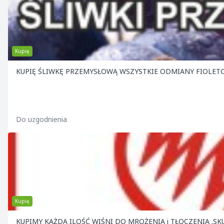
Kupię
KUPIĘ ŚLIWKĘ PRZEMYSŁOWĄ WSZYSTKIE ODMIANY FIOLETO
Do uzgodnienia
Kupię
KUPIMY KAŻDĄ ILOŚĆ WIŚNI DO MROŻENIA i TŁOCZENIA .SKUP CZYNNY CODZIENNIE W MACIEJOWICACH k. GRÓJCA . ILOŚCI