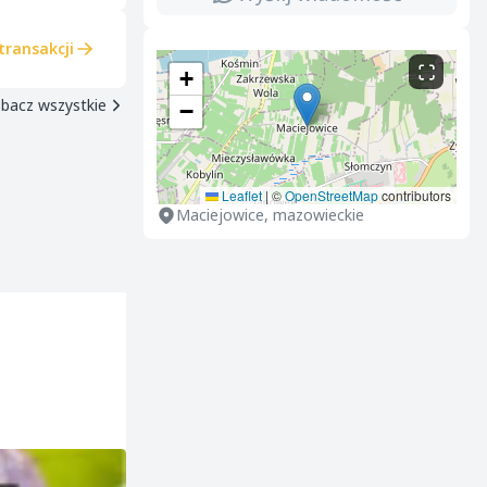
transakcji
+
bacz wszystkie
−
Leaflet
|
©
OpenStreetMap
contributors
Maciejowice, mazowieckie