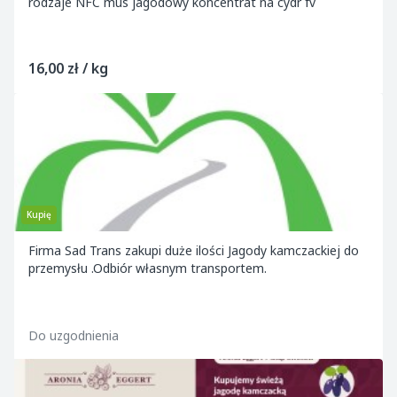
rodzaje NFC mus jagodowy koncentrat na cydr fv
16,00 zł / kg
Kupię
Firma Sad Trans zakupi duże ilości Jagody kamczackiej do
przemysłu .Odbiór własnym transportem.
Do uzgodnienia