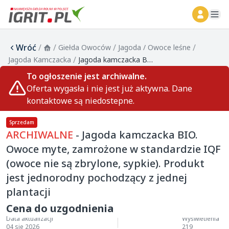
ope
Wróć
/
/
/
/
Giełda Owoców
Jagoda / Owoce leśne
/
Jagoda Kamczacka
Jagoda kamczacka BIO. Owoce myte, zamrożone w standardzie IQF (owoce nie są zbrylone, sypkie). Produkt jest jednorodny pochodzący z jednej plantacji
To ogłoszenie jest archiwalne.
Oferta wygasła i nie jest już aktywna. Dane
kontaktowe są niedostepne.
Sprzedam
ARCHIWALNE
- Jagoda kamczacka BIO.
Owoce myte, zamrożone w standardzie IQF
(owoce nie są zbrylone, sypkie). Produkt
jest jednorodny pochodzący z jednej
plantacji
Cena do uzgodnienia
Data aktualizacji
Wyświetlenia
04 sie 2026
219