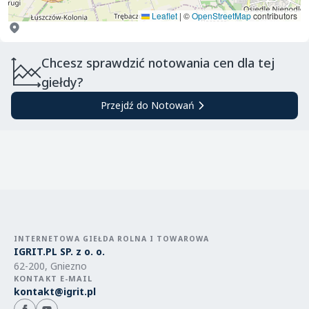
Leaflet
|
©
OpenStreetMap
contributors
Chcesz sprawdzić notowania cen dla tej
giełdy?
Przejdź do Notowań
INTERNETOWA GIEŁDA ROLNA I TOWAROWA
IGRIT.PL SP. z o. o.
62-200, Gniezno
KONTAKT E-MAIL
kontakt@igrit.pl