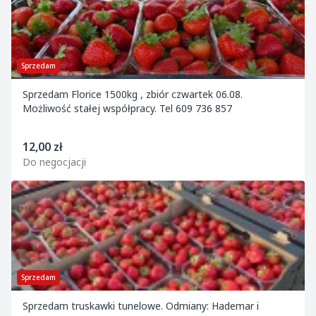
Sprzedam
Sprzedam Florice 1500kg , zbiór czwartek 06.08.
Możliwość stałej współpracy. Tel 609 736 857
12,00 zł
Do negocjacji
Sprzedam
Sprzedam truskawki tunelowe. Odmiany: Hademar i