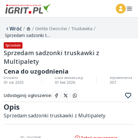
ope
Wróć
/
/
/
/
Giełda Owoców
Truskawka
Sprzedam sadzonki truskawki z Multipalety
Sprzedam
Sprzedam sadzonki truskawki z
Multipalety
Cena do uzgodnienia
Dodano
Data aktualizacji
Wyświetlenia
01 sie 2025
01 kwi 2026
307
Udostępnij ogłoszenie
:
Opis
Sprzedam sadzonki truskawki z Multipalety 
Zgłoś naruszenie
ID: 2042805