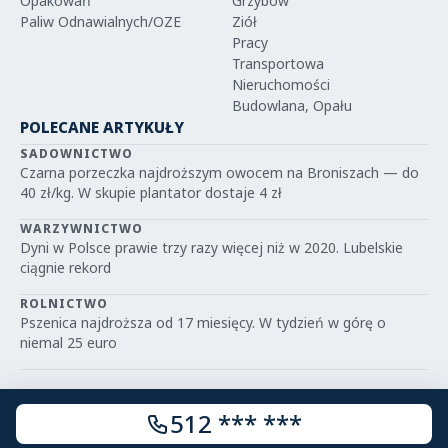
Opakowań
Grzybów
Paliw Odnawialnych/OZE
Ziół
Pracy
Transportowa
Nieruchomości
Budowlana, Opału
POLECANE ARTYKUŁY
SADOWNICTWO
Czarna porzeczka najdroższym owocem na Broniszach — do
40 zł/kg. W skupie plantator dostaje 4 zł
WARZYWNICTWO
Dyni w Polsce prawie trzy razy więcej niż w 2020. Lubelskie
ciągnie rekord
ROLNICTWO
Pszenica najdroższa od 17 miesięcy. W tydzień w górę o
niemal 25 euro
512 *** ***
© 2026 IGRIT.PL — Wszelkie prawa zastrzeżone