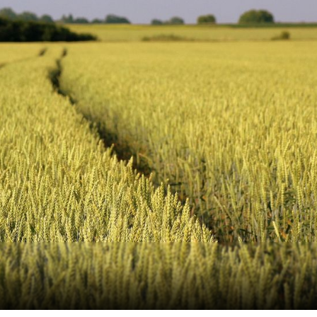
P
K
Kupimy trus
zdrowe
cen
Do 