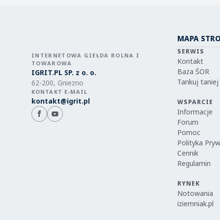
MAPA STR
SERWIS
INTERNETOWA GIEŁDA ROLNA I
Kontakt
TOWAROWA
Baza ŚOR
IGRIT.PL SP. z o. o.
Tankuj taniej
62-200, Gniezno
KONTAKT E-MAIL
kontakt@igrit.pl
WSPARCIE
Informacje
Forum
Pomoc
Polityka Pry
Cennik
Regulamin
RYNEK
Notowania
iziemniak.pl