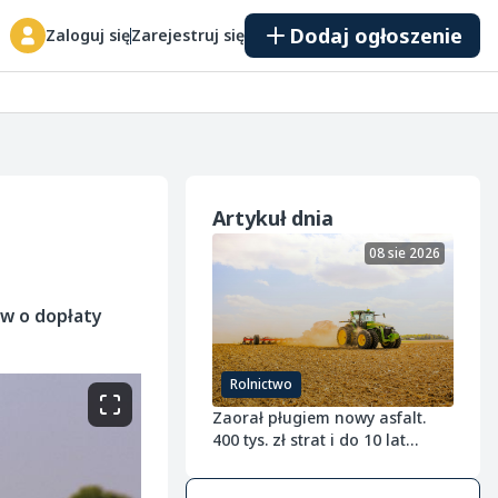
Dodaj ogłoszenie
Zaloguj się
Zarejestruj się
Artykuł dnia
08 sie 2026
ów o dopłaty
Rolnictwo
Zaorał pługiem nowy asfalt.
400 tys. zł strat i do 10 lat
więzienia