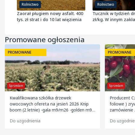
Rolnictwo
Rolnictwo
Zaorał pługiem nowy asfalt. 400
Tucznik w tydzień dr
tys. zł strat i do 10 lat więzienia
zł/kg. W innym zakł
samym czasie potan
Promowane ogłoszenia
PROMOWANE
PROMOWANE
Sprzedam
Sprzedam
Kwalifikowana szkółka drzewek
Producent Cz
owocowych ofereta na jesień 2026 Knip
foliowe ) zr
boom (2 letnie) -gala m9/m26 -golden m9 -
zamówienie . Kalibrowane , chłodzone i
jeronimo m9/m26 -mutsu m9 -paulared
pakowane w k
Do uzgodnienia
Do uzgodnie
m9/m2