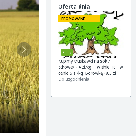
Oferta dnia
ROMOWANE
PROMOWANE
PRO
upię
Sprzedam
Kupi
kawki na sok /
Kwalifikowana szkółka drzewek
Firma
/ - 4 zł/kg . . Wiśnie 18+ w
owocowych ofereta na jesień
śliwke
ie 5 zł/kg. Borówkę -8,5 zł
2026 Knip boom (2 letnie) -gala
wspoł
uzgodnienia
m9/m26 -golden m9 -jeronimo
Do uzgodnienia
Do uz
m9/m26 -mutsu m9 -paulared
m9/m2