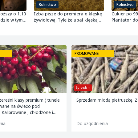
Rolnictwo
Rolnictwo
oższy o 1,10
Izba pisze do premiera o klęskę
Cukier po 99
adzie w tym
żywiołową. Tyle że upał klęską w
Plantator do
iał
przepisach nie jest
tonę buraka
PROMOWANE
Sprzedam
ereśni klasy premium ( tunele
Sprzedam młodą pietruszkę. 
ywane na świeżo pod
artony 2 i 5 kg oraz 599
nia
Do uzgodnienia