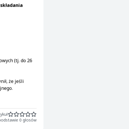
 składania
wych (tj. do 26
ł, że jeśli
jnego.
ykuł
 podstawie 0 głosów