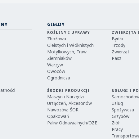
ONY
GIEŁDY
ROŚLINY I UPRAWY
ZWIERZĘTA 
Zbożowa
Bydła
Oleistych i Włóknistych
Trzody
Motylkowych, Traw
Zwierząt
Ziemniaków
Pasz
Warzyw
Owoców
Ogrodnicza
watności
ŚRODKI PRODUKCJI
USŁUGI I P
Maszyn i Narzędzi
Samochodo
Urządzeń, Akcesoriów
Usług
Nawozów, ŚOR
Spożywcza
Opakowań
Grzybów
Paliw Odnawialnych/OZE
Ziół
Pracy
Transportow