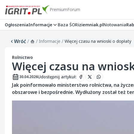
Premium
Forum
Ogłoszenia
Informacje
Baza ŚOR
iziemniak.pl
Notowania
Rab
Wróć
/
/
/
Informacje
Więcej czasu na wnioski o dopłaty
Rolnictwo
Więcej czasu na wniosk
Udostępnij artykuł
:
30.04.2026
Jak poinformowało ministerstwo rolnictwa, na życze
obszarowe i bezpośrednie. Wydłużony został też te