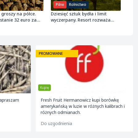
Pilne
Rolnictwo
 groszy na półce.
Dziesięć sztuk bydła i limit
stanie 32 euro za
wyczerpany. Resort rozważa
próg 8 ton wołowiny
PROMOWANE
Kupię
Zapraszam
Fresh Fruit Hermanowicz kupi borówkę
amerykańską w luzie w różnych kalibrach i
różnych odmianach.
Do uzgodnienia