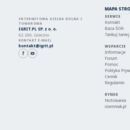
MAPA STR
SERWIS
INTERNETOWA GIEŁDA ROLNA I
Kontakt
TOWAROWA
Baza ŚOR
IGRIT.PL SP. z o. o.
Tankuj taniej
62-200, Gniezno
KONTAKT E-MAIL
kontakt@igrit.pl
WSPARCIE
Informacje
Forum
Pomoc
Polityka Pry
Cennik
Regulamin
RYNEK
Notowania
iziemniak.pl