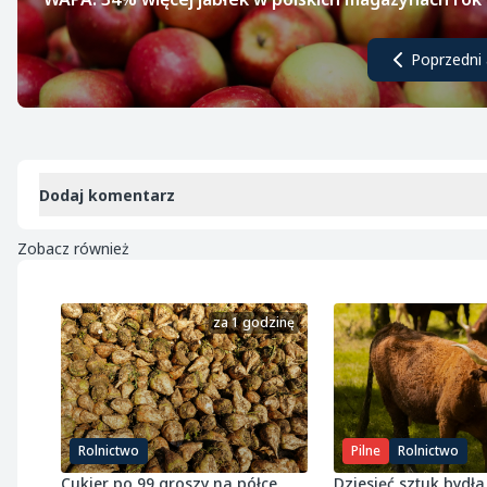
Poprzedni 
Dodaj komentarz
Zobacz również
za 1 godzinę
Rolnictwo
Pilne
Rolnictwo
Cukier po 99 groszy na półce.
Dziesięć sztuk bydła 