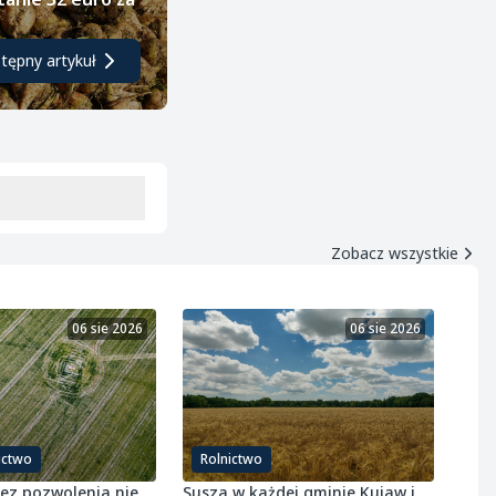
tępny artykuł
Zobacz wszystkie
06 sie 2026
06 sie 2026
ictwo
Rolnictwo
bez pozwolenia nie
Susza w każdej gminie Kujaw i