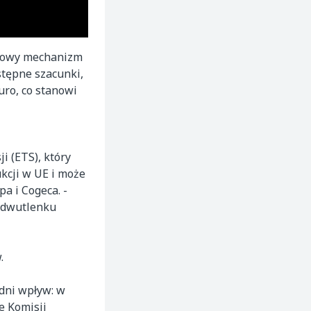
 nowy mechanizm
stępne szacunki,
uro, co stanowi
 (ETS), który
kcji w UE i może
a i Cogeca. -
 dwutlenku
.
dni wpływ: w
e Komisji