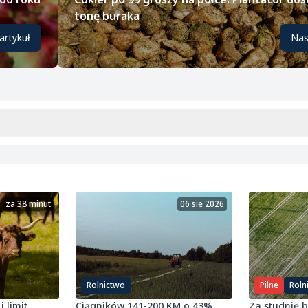
tonę buraka
artykuł
Nas
za 38 minut
06 sie 2026
Rolnictwo
Pilne
Roln
i limit
Ciągników 141-200 KM o 43%
Za studnię 