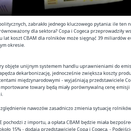
litycznych, zabrakło jednego kluczowego pytania: ile ten
 zrównoważony dla sektora? Copa i Cogeca przeprowadziły w
 lat koszt CBAM dla rolników może sięgnąć 39 miliardów e
m okresie.
ry objęte unijnym systemem handlu uprawnieniami do emisji
napędza dekarbonizację, jednocześnie zwiększa koszty produ
entami międzynarodowymi - wyjaśniają przedstawiciele Cop
 importowane towary będą miały porównywalną cenę emisji
i.
względnienie nawozów zasadniczo zmienia sytuację rolników
pochodzi z importu, a opłata CBAM będzie miała bezpośre
oło 15% - dodają przedstawiciele Copa i Cogeca. - Podejści