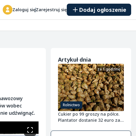
Dodaj ogłoszenie
Zaloguj się
Zarejestruj się
Artykuł dnia
za 1 godzinę
s nawozowy
ków wobec
Rolnictwo
nie udźwignąć.
Cukier po 99 groszy na półce.
Plantator dostanie 32 euro za
tonę buraka