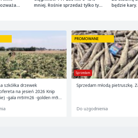
 rozważa
mniej. Rośnie sprzedaż tylko tych
będzie kary.
najmniejszych
grudnia 2027
PROMOWANE
Sprzedam
na szkółka drzewek
Sprzedam młodą pietruszkę. 
fereta na jesień 2026 Knip
ie) -gala m9/m26 -golden m9 -
/m26 -mutsu m9 -paulared
nia
Do uzgodnienia