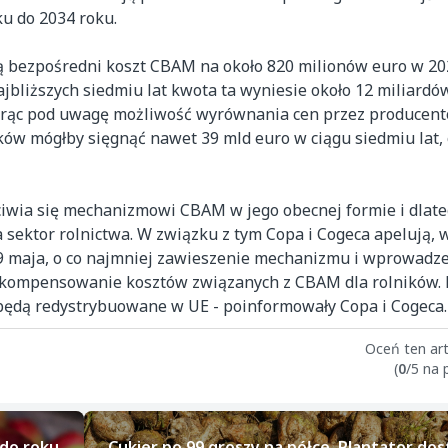
ku do 2034 roku.
ją bezpośredni koszt CBAM na około 820 milionów euro w 20
ajbliższych siedmiu lat kwota ta wyniesie około 12 miliardó
iorąc pod uwagę możliwość wyrównania cen przez producen
ników mógłby sięgnąć nawet 39 mld euro w ciągu siedmiu lat,
ciwia się mechanizmowi CBAM w jego obecnej formie i dlate
sektor rolnictwa. W związku z tym Copa i Cogeca apelują, 
9 maja, o co najmniej zawieszenie mechanizmu i wprowadz
ekompensowanie kosztów związanych z CBAM dla rolników. 
 będą redystrybuowane w UE - poinformowały Copa i Cogeca.
Oceń ten art
(
0
/5 na
 do roku
Cukier po 99 groszy na półce. Plantator dos