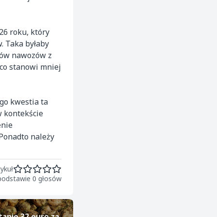
26 roku, który
w. Taka byłaby
tów nawozów z
 co stanowi mniej
go kwestia ta
w kontekście
enie
Ponadto należy
ykuł
 podstawie 0 głosów
tanie 32 euro za