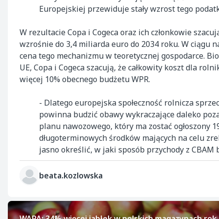
Europejskiej przewiduje stały wzrost tego podat
W rezultacie Copa i Cogeca oraz ich członkowie szacu
wzrośnie do 3,4 miliarda euro do 2034 roku. W ciągu n
cena tego mechanizmu w teoretycznej gospodarce. B
UE, Copa i Cogeca szacują, że całkowity koszt dla rol
więcej 10% obecnego budżetu WPR.
- Dlatego europejska społeczność rolnicza sprze
powinna budzić obawy wykraczające daleko poza 
planu nawozowego, który ma zostać ogłoszony 1
długoterminowych środków mających na celu zr
jasno określić, w jaki sposób przychody z CBAM
beata.kozlowska
WAPA: 34% więcej jabłek w polskich magazynach rok