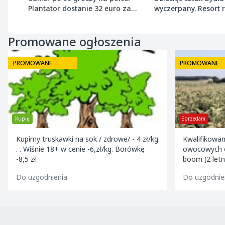
Plantator dostanie 32 euro za
wyczerpany. Resort
tonę buraka
próg 8 ton wołowiny
Promowane ogłoszenia
PROMOWANE
PROMOWANE
Kupię
Sprzedam
Kupimy truskawki na sok / zdrowe/ - 4 zł/kg
Kwalifikowa
. . Wiśnie 18+ w cenie -6,zł/kg. Borówkę
owocowych o
-8,5 zł
boom (2 letn
jeronimo m9
Do uzgodnienia
Do uzgodnie
m9/m2