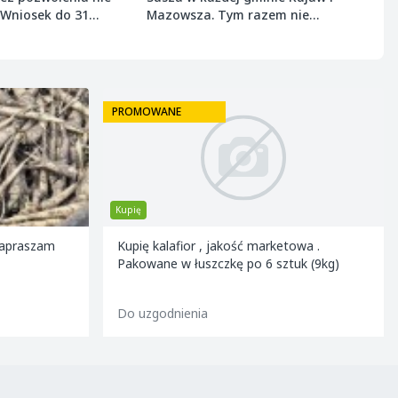
 Wniosek do 31
Mazowsza. Tym razem nie
 r.
ominęła ozimin
PROMOWANE
Kupię
Zapraszam
Kupię kalafior , jakość marketowa .
Pakowane w łuszczkę po 6 sztuk (9kg)
Do uzgodnienia