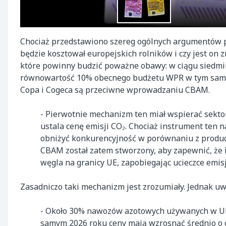
Chociaż przedstawiono szereg ogólnych argumentów po
będzie kosztował europejskich rolników i czy jest on
które powinny budzić poważne obawy: w ciągu siedmiu
równowartość 10% obecnego budżetu WPR w tym samy
Copa i Cogeca są przeciwne wprowadzaniu CBAM.
- Pierwotnie mechanizm ten miał wspierać sekto
ustala cenę emisji CO₂. Chociaż instrument ten 
obniżyć konkurencyjność w porównaniu z produc
CBAM został zatem stworzony, aby zapewnić, że
węgla na granicy UE, zapobiegając ucieczce emisj
Zasadniczo taki mechanizm jest zrozumiały. Jednak u
- Około 30% nawozów azotowych używanych w UE 
samym 2026 roku ceny mają wzrosnąć średnio o ok