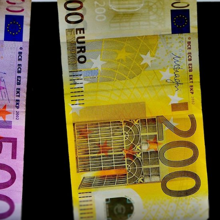
P
K
Kupimy trus
zdrowe
cen
Do 