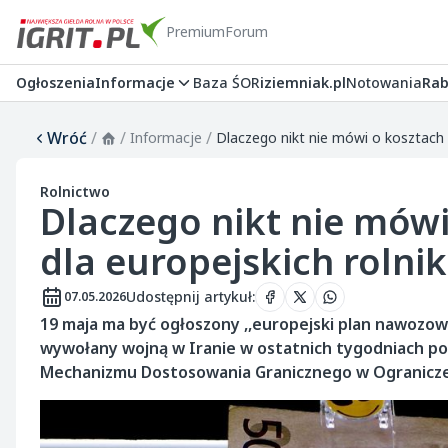
Premium
Forum
Ogłoszenia
Informacje
Baza ŚOR
iziemniak.pl
Notowania
Rab
Wróć
/
/
/
Informacje
Dlaczego nikt nie mówi o kosztach
Rolnictwo
Dlaczego nikt nie mów
dla europejskich rolni
Udostępnij artykuł
:
07.05.2026
19 maja ma być ogłoszony ,,europejski plan nawozowy
wywołany wojną w Iranie w ostatnich tygodniach pon
Mechanizmu Dostosowania Granicznego w Ogranicze