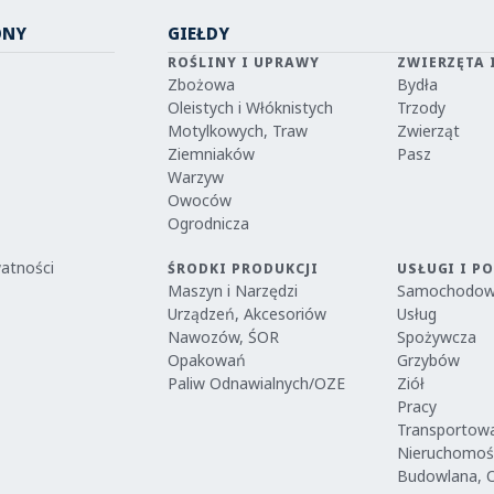
ONY
GIEŁDY
ROŚLINY I UPRAWY
ZWIERZĘTA 
Zbożowa
Bydła
Oleistych i Włóknistych
Trzody
Motylkowych, Traw
Zwierząt
Ziemniaków
Pasz
Warzyw
Owoców
Ogrodnicza
watności
ŚRODKI PRODUKCJI
USŁUGI I P
Maszyn i Narzędzi
Samochodo
Urządzeń, Akcesoriów
Usług
Nawozów, ŚOR
Spożywcza
Opakowań
Grzybów
Paliw Odnawialnych/OZE
Ziół
Pracy
Transportow
Nieruchomoś
Budowlana, 