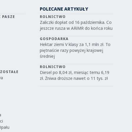
POLECANE ARTYKUŁY
I PASZE
ROLNICTWO
Zaliczki dopłat od 16 października. Co
jeszcze rusza w ARiMR do końca roku
GOSPODARKA
Hektar ziemi V klasy za 1,1 mln zł. To
piętnaście razy powyżej krajowej
średniej
ROLNICTWO
OZOSTAŁE
Diesel po 8,04 zł, miesiąc temu 6,19
wa
zł. Żniwa droższe nawet o 11 tys. zł
a
ci
Opału