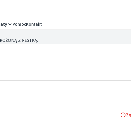
aty
Pomoc
Kontakt
MROŻONĄ Z PESTKĄ.
Zg