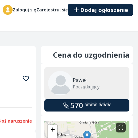
Dodaj ogłoszenie
Zaloguj się
Zarejestruj się
Cena do uzgodnienia
Paweł
Początkujący
570 *** ***
łoś naruszenie
+