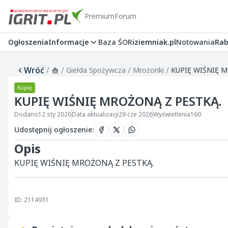
Premium
Forum
Ogłoszenia
Informacje
Baza ŚOR
iziemniak.pl
Notowania
Rab
Wróć
/
/
/
/
Giełda Spożywcza
Mrożonki
KUPIĘ WIŚNIĘ 
Kupię
KUPIĘ WIŚNIĘ MROŻONĄ Z PESTKĄ.
Dodano
12 sty 2026
Data aktualizacji
29 cze 2026
Wyświetlenia
160
Udostępnij ogłoszenie
:
Opis
KUPIĘ WIŚNIĘ MROŻONĄ Z PESTKĄ.
ID: 2114931