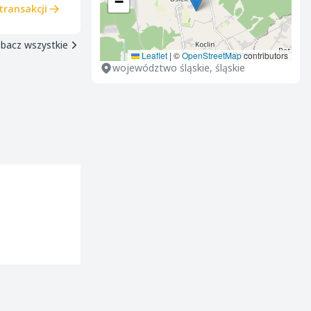
−
transakcji
bacz wszystkie
Leaflet
|
©
OpenStreetMap
contributors
województwo śląskie, śląskie