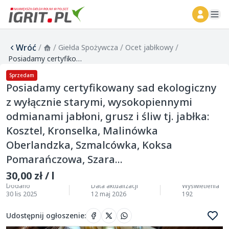
ope
Wróć
/
/
/
/
Giełda Spożywcza
Ocet jabłkowy
Posiadamy certyfikowany sad ekologiczny z wyłącznie starymi, wysokopiennymi odmianami jabłoni, grusz i śliw tj. jabłka: Kosztel, Kronselka, Malinówka Oberlandzka, Szmalcówka, Koksa Pomarańczowa, Szara...
Sprzedam
Posiadamy certyfikowany sad ekologiczny
z wyłącznie starymi, wysokopiennymi
odmianami jabłoni, grusz i śliw tj. jabłka:
Kosztel, Kronselka, Malinówka
Oberlandzka, Szmalcówka, Koksa
Pomarańczowa, Szara...
30,00 zł / l
Dodano
Data aktualizacji
Wyświetlenia
30 lis 2025
12 maj 2026
192
Udostępnij ogłoszenie
: