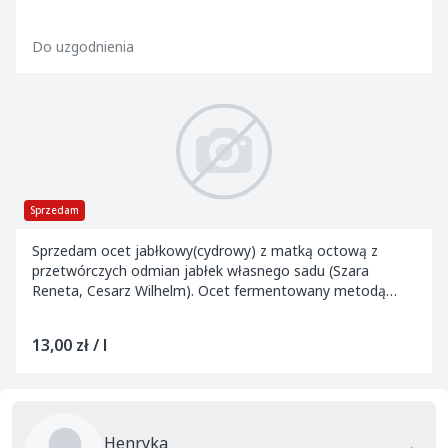
butelkowany: butelka 0,5l pet oraz szkło, butelka...
Do uzgodnienia
Sprzedam
Sprzedam ocet jabłkowy(cydrowy) z matką octową z
przetwórczych odmian jabłek własnego sadu (Szara
Reneta, Cesarz Wilhelm). Ocet fermentowany metodą
orleańską, gotowy do rozlewu lub zalewy marynat, nie...
13,00 zł / l
Henryka