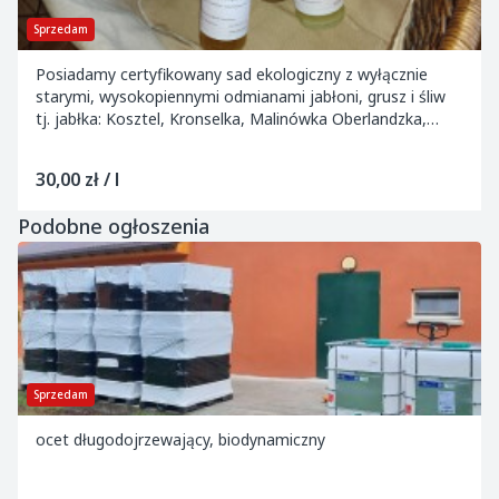
Sprzedam
Posiadamy certyfikowany sad ekologiczny z wyłącznie
starymi, wysokopiennymi odmianami jabłoni, grusz i śliw
tj. jabłka: Kosztel, Kronselka, Malinówka Oberlandzka,
Szmalcówka, Koksa Pomarańczowa, Szara...
30,00 zł / l
Podobne ogłoszenia
Sprzedam
ocet długodojrzewający, biodynamiczny