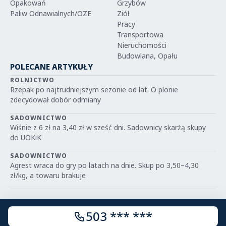
Opakowań
Grzybów
Paliw Odnawialnych/OZE
Ziół
Pracy
Transportowa
Nieruchomości
Budowlana, Opału
POLECANE ARTYKUŁY
ROLNICTWO
Rzepak po najtrudniejszym sezonie od lat. O plonie
zdecydował dobór odmiany
SADOWNICTWO
Wiśnie z 6 zł na 3,40 zł w sześć dni. Sadownicy skarżą skupy
do UOKiK
SADOWNICTWO
Agrest wraca do gry po latach na dnie. Skup po 3,50–4,30
zł/kg, a towaru brakuje
503 *** ***
© 2026 IGRIT.PL — Wszelkie prawa zastrzeżone