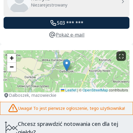
Niezarejestrowany
503 *** ***
Pokaż e-mail
+
−
Leaflet
|
©
OpenStreetMap
contributors
Dalboszek, mazowieckie
Uwaga! To jest pierwsze ogłoszenie, tego użytkownika!
Chcesz sprawdzić notowania cen dla tej
giełdy?