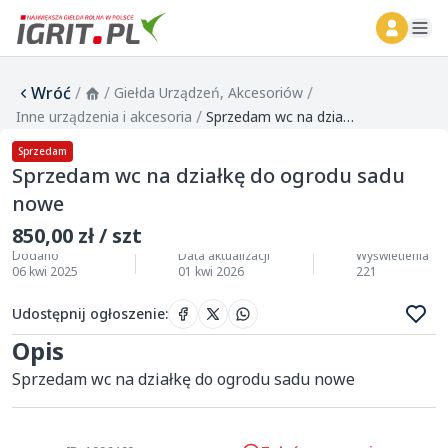
ope
Wróć
/
/
/
Giełda Urządzeń, Akcesoriów
/
Inne urządzenia i akcesoria
Sprzedam wc na działkę do ogrodu sadu nowe
Sprzedam
Sprzedam wc na działkę do ogrodu sadu
nowe
850,00 zł / szt
Dodano
Data aktualizacji
Wyświetlenia
06 kwi 2025
01 kwi 2026
221
Udostępnij ogłoszenie
:
Opis
Sprzedam wc na działkę do ogrodu sadu nowe 