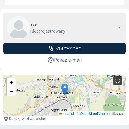
xxx
Niezarejestrowany
514 *** ***
Pokaż e-mail
+
−
Leaflet
|
©
OpenStreetMap
contributors
Kalisz, wielkopolskie