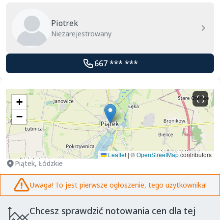
Piotrek
Niezarejestrowany
667 *** ***
+
−
Leaflet
|
©
OpenStreetMap
contributors
Piątek, Łódzkie
Uwaga! To jest pierwsze ogłoszenie, tego użytkownika!
Chcesz sprawdzić notowania cen dla tej