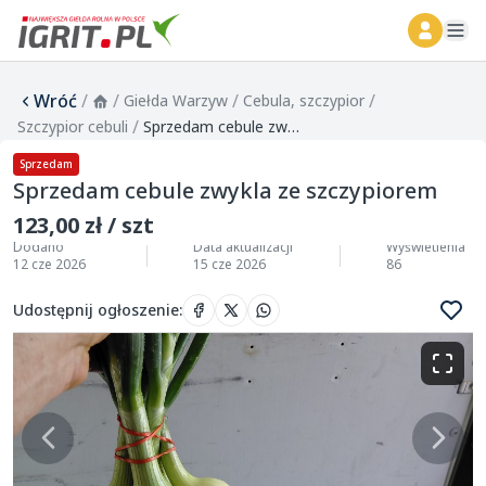
ope
Wróć
/
/
/
/
Giełda Warzyw
Cebula, szczypior
/
Szczypior cebuli
Sprzedam cebule zwykla ze szczypiorem
Sprzedam
Sprzedam cebule zwykla ze szczypiorem
123,00 zł / szt
Dodano
Data aktualizacji
Wyświetlenia
12 cze 2026
15 cze 2026
86
Udostępnij ogłoszenie
: