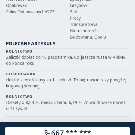
Opakowań
Grzybów
Paliw Odnawialnych/OZE
Ziół
Pracy
Transportowa
Nieruchomości
Budowlana, Opału
POLECANE ARTYKUŁY
ROLNICTWO
Zaliczki dopłat od 16 października. Co jeszcze rusza w ARiMR
do końca roku
GOSPODARKA
Hektar ziemi V klasy za 1,1 mln zł. To piętnaście razy powyżej
krajowej średniej
ROLNICTWO
Diesel po 8,04 zł, miesiąc temu 6,19 zł. Żniwa droższe nawet
o 11 tys. zł
667 *** ***
© 2026 IGRIT.PL — Wszelkie prawa zastrzeżone