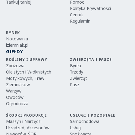
Tankuj taniej
Pomoc
Polityka Prywatności
Cennik
Regulamin
RYNEK
Notowania
iziemniak.pl
GIEŁDY
ROŚLINY I UPRAWY
ZWIERZĘTA I PASZE
Zbożowa
Bydła
Oleistych i Włóknistych
Trzody
Motylkowych, Traw
Zwierząt
Ziemniaków
Pasz
Warzyw
Owoców
Ogrodnicza
ŚRODKI PRODUKCJI
USŁUGI I POZOSTAŁE
Maszyn i Narzędzi
Samochodowa
Urządzeń, Akcesoriów
Usług
Nawozów, ŚOR
Spożywcza