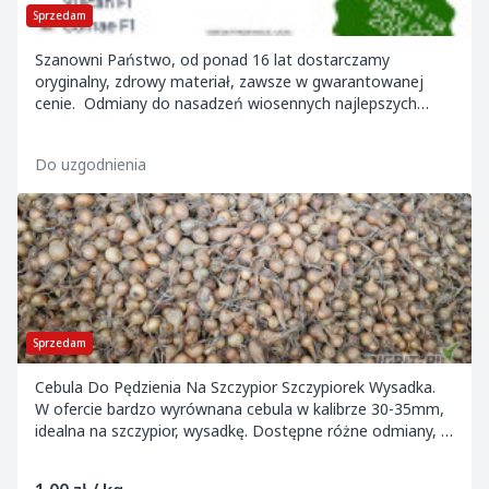
Sprzedam
Szanowni Państwo, od ponad 16 lat dostarczamy
oryginalny, zdrowy materiał, zawsze w gwarantowanej
cenie. Odmiany do nasadzeń wiosennych najlepszych
dostępnych odmian F1: -Takstar -Takmark -Bonus...
Do uzgodnienia
Sprzedam
Cebula Do Pędzienia Na Szczypior Szczypiorek Wysadka.
W ofercie bardzo wyrównana cebula w kalibrze 30-35mm,
idealna na szczypior, wysadkę. Dostępne różne odmiany, w
tym czerwona.