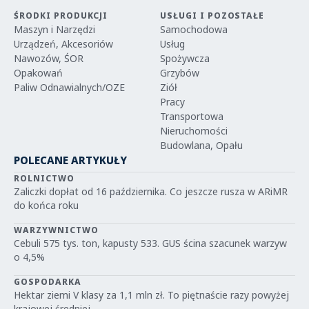
ŚRODKI PRODUKCJI
USŁUGI I POZOSTAŁE
Maszyn i Narzędzi
Samochodowa
Urządzeń, Akcesoriów
Usług
Nawozów, ŚOR
Spożywcza
Opakowań
Grzybów
Paliw Odnawialnych/OZE
Ziół
Pracy
Transportowa
Nieruchomości
Budowlana, Opału
POLECANE ARTYKUŁY
ROLNICTWO
Zaliczki dopłat od 16 października. Co jeszcze rusza w ARiMR
do końca roku
WARZYWNICTWO
Cebuli 575 tys. ton, kapusty 533. GUS ścina szacunek warzyw
o 4,5%
GOSPODARKA
Hektar ziemi V klasy za 1,1 mln zł. To piętnaście razy powyżej
krajowej średniej