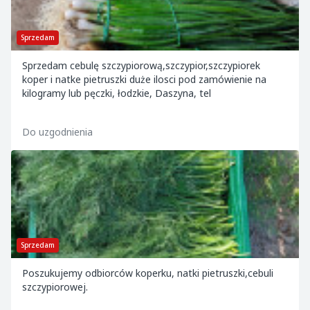
Sprzedam
Sprzedam cebulę szczypiorową,szczypior,szczypiorek
koper i natke pietruszki duże ilosci pod zamówienie na
kilogramy lub pęczki, łodzkie, Daszyna, tel
Do uzgodnienia
Sprzedam
Poszukujemy odbiorców koperku, natki pietruszki,cebuli
szczypiorowej.