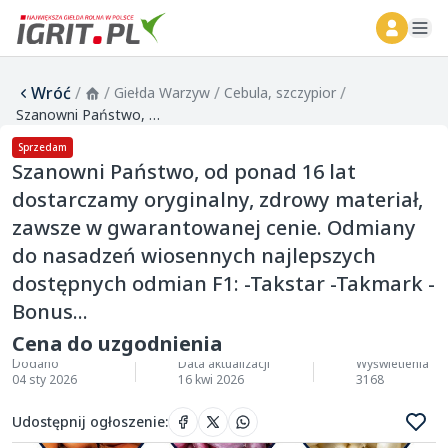
ope
Wróć
/
/
/
/
Giełda Warzyw
Cebula, szczypior
Szanowni Państwo, od ponad 16 lat dostarczamy oryginalny, zdrowy materiał, zawsze w gwarantowanej cenie. Odmiany do nasadzeń wiosennych najlepszych dostępnych odmian F1: -Takstar -Takmark -Bonus...
Sprzedam
Szanowni Państwo, od ponad 16 lat
dostarczamy oryginalny, zdrowy materiał,
zawsze w gwarantowanej cenie. Odmiany
do nasadzeń wiosennych najlepszych
dostępnych odmian F1: -Takstar -Takmark -
Bonus...
Cena do uzgodnienia
Dodano
Data aktualizacji
Wyświetlenia
04 sty 2026
16 kwi 2026
3168
Udostępnij ogłoszenie
: