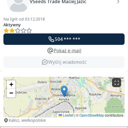
VSeeds Trade Maciej Jazic
Na Igrit od 03.12.2018
Aktywny
504 *** ***
Pokaż e-mail
Wyślij wiadomość
+
−
Leaflet
|
©
OpenStreetMap
contributors
Kalisz, wielkopolskie