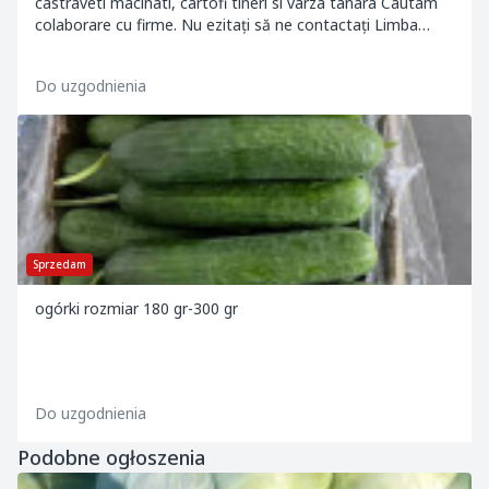
castraveti macinati, cartofi tineri si varza tanara Cautam
colaborare cu firme. Nu ezitați să ne contactați Limba
poloneză: 600994831 Limba engleză: +4072...
Do uzgodnienia
Sprzedam
ogórki rozmiar 180 gr-300 gr
Do uzgodnienia
Podobne ogłoszenia