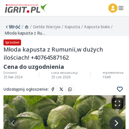
ope
Wróć
/
/
/
/
/
Giełda Warzyw
Kapusta
Kapusta biała
Młoda kapusta z Rumunii,w dużych ilościach! +40764587162
Sprzedam
Młoda kapusta z Rumunii,w dużych
ilościach! +40764587162
Cena do uzgodnienia
Dodano
Data aktualizacji
Wyświetlenia
25 kwi 2024
25 cze 2026
1649
Udostępnij ogłoszenie
: