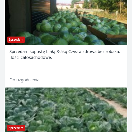
Sprzedam
Sprzedam kapustę białą 3-5kg Czysta zdrowa bez robaka.
Ilości całosachodowe.
Do uzgodnienia
Sprzedam