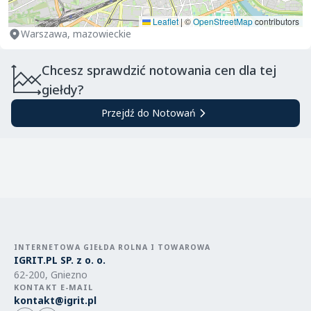
Leaflet
|
©
OpenStreetMap
contributors
Warszawa, mazowieckie
Chcesz sprawdzić notowania cen dla tej
giełdy?
Przejdź do Notowań
INTERNETOWA GIEŁDA ROLNA I TOWAROWA
IGRIT.PL SP. z o. o.
62-200, Gniezno
KONTAKT E-MAIL
kontakt@igrit.pl