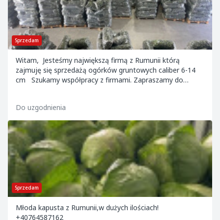
Sprzedam
Witam, Jesteśmy największą firmą z Rumunii którą
zajmuję się sprzedażą ogórków gruntowych caliber 6-14
cm Szukamy współpracy z firmami. Zapraszamy do
kontaktu. Język angielski: +4072780...
Do uzgodnienia
Sprzedam
Młoda kapusta z Rumunii,w dużych ilościach!
+40764587162