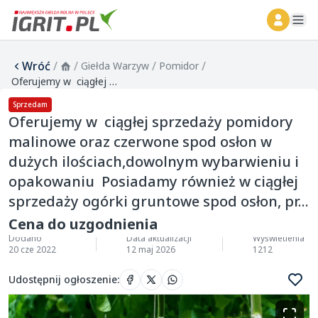
ope
Wróć
/
/
/
/
Giełda Warzyw
Pomidor
Oferujemy w ciągłej sprzedaży pomidory malinowe oraz czerwone spod osłon w dużych ilościach,dowolnym wybarwieniu i opakowaniu Posiadamy również w ciągłej sprzedaży ogórki gruntowe spod osłon, pr...
Sprzedam
Oferujemy w ciągłej sprzedaży pomidory
malinowe oraz czerwone spod osłon w
dużych ilościach,dowolnym wybarwieniu i
opakowaniu Posiadamy również w ciągłej
sprzedaży ogórki gruntowe spod osłon, pr...
Cena do uzgodnienia
Dodano
Data aktualizacji
Wyświetlenia
20 cze 2022
12 maj 2026
1212
Udostępnij ogłoszenie
: