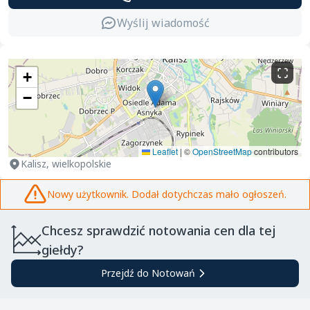
Wyślij wiadomość
+
−
Leaflet
|
©
OpenStreetMap
contributors
Kalisz, wielkopolskie
Nowy użytkownik. Dodał dotychczas mało ogłoszeń.
Chcesz sprawdzić notowania cen dla tej
giełdy?
Przejdź do Notowań