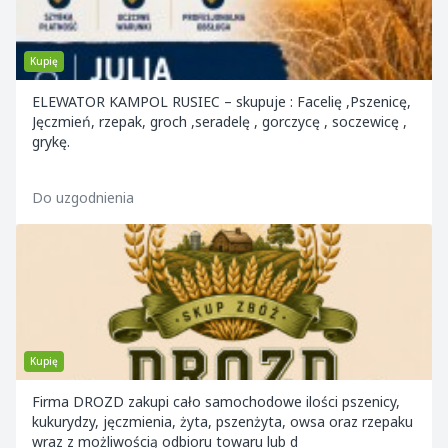
Kupię
ELEWATOR KAMPOL RUSIEC – skupuje : Facelię ,Pszenicę,
Jęczmień, rzepak, groch ,seradelę , gorczycę , soczewicę ,
grykę.
Do uzgodnienia
Kupię
Firma DROZD zakupi cało samochodowe ilości pszenicy,
kukurydzy, jęczmienia, żyta, pszenżyta, owsa oraz rzepaku
wraz z możliwością odbioru towaru lub d