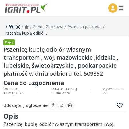
ope
Wróć
/
/
/
/
Giełda Zbożowa
Pszenica paszowa
Pszenicę kupię odbiór własnym transportem , woj. mazowieckie ,łódzkie , lubelskie, świętokrzyskie , podkarpackie płatność w dniu odbioru tel. 509852
Kupię
Pszenicę kupię odbiór własnym
transportem , woj. mazowieckie ,łódzkie ,
lubelskie, świętokrzyskie , podkarpackie
płatność w dniu odbioru tel. 509852
Cena do uzgodnienia
Dodano
Data aktualizacji
Wyświetlenia
14 maj 2026
06 sie 2026
73
Udostępnij ogłoszenie
:
Opis
Pszenicę  kupię  odbiór własnym transportem , woj. 