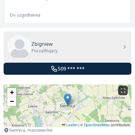
Do uzgodnienia
Zbigniew
Początkujący
509 *** ***
+
−
Leaflet
|
©
OpenStreetMap
contributors
Siennica, mazowieckie