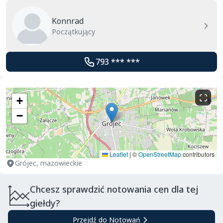
Konnrad
Początkujący
793 *** ***
+
−
Leaflet
|
©
OpenStreetMap
contributors
Grójec, mazowieckie
Chcesz sprawdzić notowania cen dla tej
giełdy?
Przejdź do Notowań