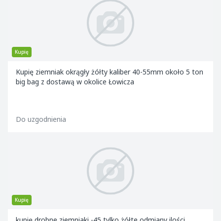
Kupię
Kupię ziemniak okrągły żółty kaliber 40-55mm około 5 ton
big bag z dostawą w okolice Łowicza
Do uzgodnienia
Kupię
kupię drobne ziemniaki -45 tylko żółte odmiany ilości