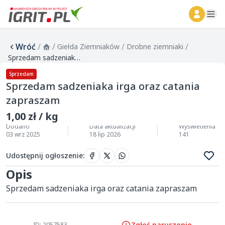
ope
Wróć
/
/
/
/
Giełda Ziemniaków
Drobne ziemniaki
Sprzedam sadzeniaka irga oraz catania zapraszam
Sprzedam
Sprzedam sadzeniaka irga oraz catania
zapraszam
1,00 zł / kg
Dodano
Data aktualizacji
Wyświetlenia
03 wrz 2025
18 lip 2026
141
Udostępnij ogłoszenie
:
Opis
Sprzedam sadzeniaka irga oraz catania zapraszam 
Zgłoś naruszenie
ID: 2057583