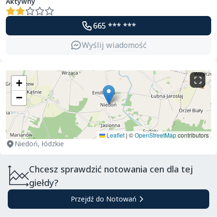
Aktywny
665 *** ***
Wyślij wiadomość
+
−
Leaflet
|
©
OpenStreetMap
contributors
Niedoń, łódzkie
Chcesz sprawdzić notowania cen dla tej
giełdy?
Przejdź do Notowań