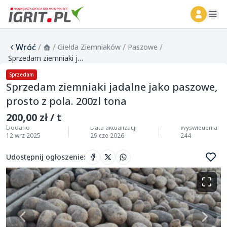
ope
Wróć
/
/
/
/
Giełda Ziemniaków
Paszowe
Sprzedam ziemniaki jadalne jako paszowe, prosto z pola. 200zl tona
Sprzedam
Sprzedam ziemniaki jadalne jako paszowe,
prosto z pola. 200zl tona
200,00 zł / t
Dodano
Data aktualizacji
Wyświetlenia
12 wrz 2025
29 cze 2026
244
Udostępnij ogłoszenie
: