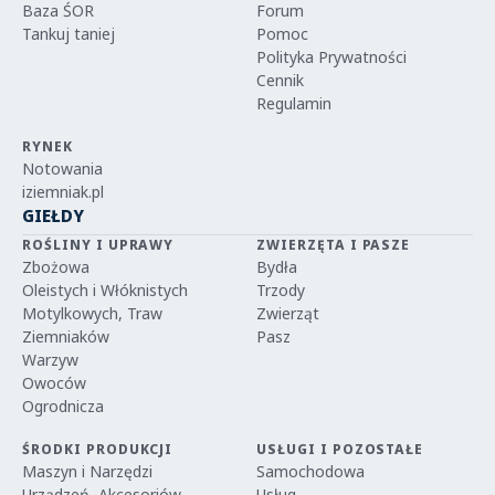
Baza ŚOR
Forum
Tankuj taniej
Pomoc
Polityka Prywatności
Cennik
Regulamin
RYNEK
Notowania
iziemniak.pl
GIEŁDY
ROŚLINY I UPRAWY
ZWIERZĘTA I PASZE
Zbożowa
Bydła
Oleistych i Włóknistych
Trzody
Motylkowych, Traw
Zwierząt
Ziemniaków
Pasz
Warzyw
Owoców
Ogrodnicza
ŚRODKI PRODUKCJI
USŁUGI I POZOSTAŁE
Maszyn i Narzędzi
Samochodowa
Urządzeń, Akcesoriów
Usług