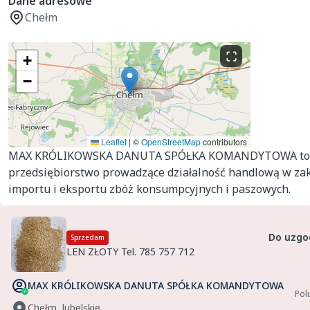
Dane adresowe
Chełm
+
−
Leaflet
|
©
OpenStreetMap
contributors
MAX KRÓLIKOWSKA DANUTA SPÓŁKA KOMANDYTOWA to
przedsiębiorstwo prowadzące działalność handlową w za
importu i eksportu zbóż konsumpcyjnych i paszowych.
Do uzgo
Sprzedam
LEN ZŁOTY Tel. 785 757 712
MAX KRÓLIKOWSKA DANUTA SPÓŁKA KOMANDYTOWA
Pol
Chełm, lubelskie