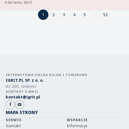
4 dni temu, 09:31
1
1
2
3
4
5
52
INTERNETOWA GIEŁDA ROLNA I TOWAROWA
IGRIT.PL SP. z o. o.
62-200, Gniezno
KONTAKT E-MAIL
kontakt@igrit.pl
MAPA STRONY
SERWIS
WSPARCIE
Kontakt
Informacje