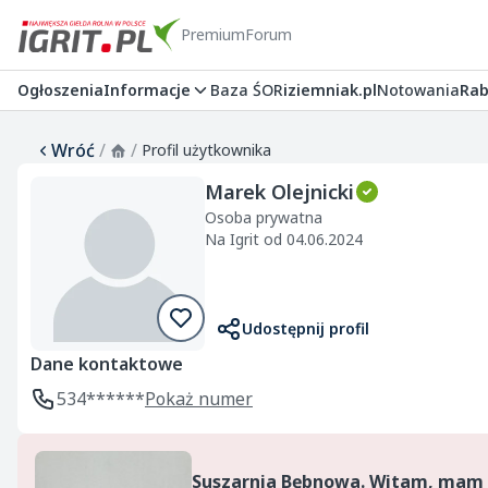
Premium
Forum
Ogłoszenia
Informacje
Baza ŚOR
iziemniak.pl
Notowania
Rab
Wróć
/
/
Profil użytkownika
Marek Olejnicki
Osoba prywatna
Na Igrit od 04.06.2024
Udostępnij profil
Dane kontaktowe
534******
Pokaż numer