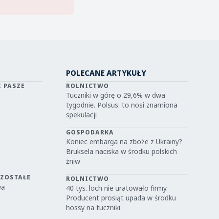
POLECANE ARTYKUŁY
I PASZE
ROLNICTWO
Tuczniki w górę o 29,6% w dwa
tygodnie. Polsus: to nosi znamiona
spekulacji
GOSPODARKA
Koniec embarga na zboże z Ukrainy?
Bruksela naciska w środku polskich
żniw
OZOSTAŁE
ROLNICTWO
wa
40 tys. loch nie uratowało firmy.
Producent prosiąt upada w środku
hossy na tuczniki