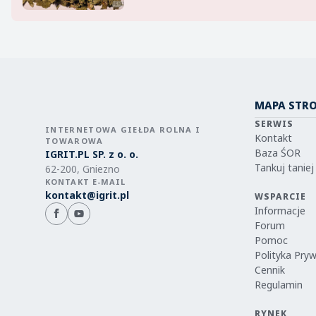
MAPA STR
SERWIS
INTERNETOWA GIEŁDA ROLNA I
Kontakt
TOWAROWA
Baza ŚOR
IGRIT.PL SP. z o. o.
Tankuj taniej
62-200, Gniezno
KONTAKT E-MAIL
kontakt@igrit.pl
WSPARCIE
Informacje
Forum
Pomoc
Polityka Pry
Cennik
Regulamin
RYNEK