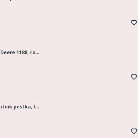
Sprzedam kombajn zbożowy John Deere 1188, rok produkcji 1993, heder 5,5 m szerokości, 4000 Mth.
Sprzedam: skórkę róży Caniny, rokitnik pestka, liść maliny BIO, liść porzeczki czarnej BIO, rumianek ziele paszowe, borówka czernica wytłok, malina wytłok, bez czarny wytłok, imbir susz frakcja TBC, n...