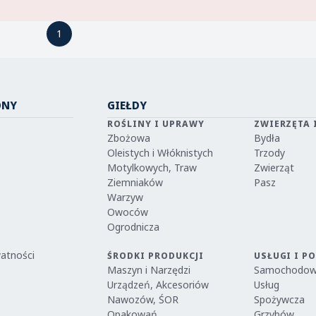
1
1
ONY
GIEŁDY
ROŚLINY I UPRAWY
ZWIERZĘTA 
Zbożowa
Bydła
Oleistych i Włóknistych
Trzody
Motylkowych, Traw
Zwierząt
Ziemniaków
Pasz
Warzyw
Owoców
Ogrodnicza
watności
ŚRODKI PRODUKCJI
USŁUGI I P
Maszyn i Narzędzi
Samochodo
Urządzeń, Akcesoriów
Usług
Nawozów, ŚOR
Spożywcza
Opakowań
Grzybów