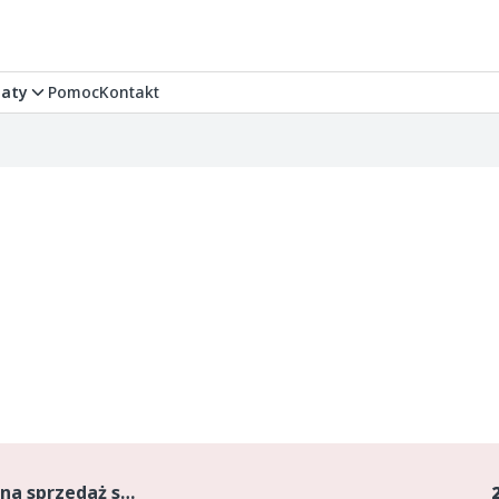
aty
Pomoc
Kontakt
Suszarnia Bębnowa. Witam, mam na sprzedaż suszarnię bębnową prod. niemieckiej HUTTE Rok produkcji 2010 rok, masa 29 ton. Wymiary : długość bębna 10,5 m całej suszarni 14,5 m, szerokość 3,8 m, wysok...