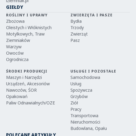
iziemniak.pl
GIEŁDY
ROŚLINY I UPRAWY
ZWIERZĘTA I PASZE
Zbożowa
Bydła
Oleistych i Włóknistych
Trzody
Motylkowych, Traw
Zwierząt
Ziemniaków
Pasz
Warzyw
Owoców
Ogrodnicza
ŚRODKI PRODUKCJI
USŁUGI I POZOSTAŁE
Maszyn i Narzędzi
Samochodowa
Urządzeń, Akcesoriów
Usług
Nawozów, ŚOR
Spożywcza
Opakowań
Grzybów
Paliw Odnawialnych/OZE
Ziół
Pracy
Transportowa
Nieruchomości
Budowlana, Opału
POLECANE ARTYKUŁY