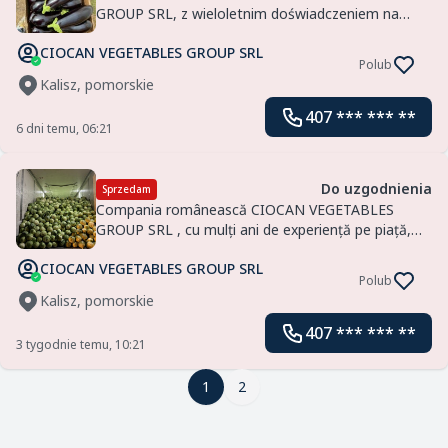
GROUP SRL, z wieloletnim doświadczeniem na
rynku, oferuje bakłażany i inne warzywa z czasem
CIOCAN VEGETABLES GROUP SRL
dostawy 2-3 dni, oferujem
Polub
Kalisz, pomorskie
407 *** *** **
6 dni temu, 06:21
Do uzgodnienia
Sprzedam
Compania românească CIOCAN VEGETABLES
GROUP SRL , cu mulți ani de experiență pe piață,
oferă varză și alte legume cu un timp de livrare de
CIOCAN VEGETABLES GROUP SRL
2-3 zile, o
Polub
Kalisz, pomorskie
407 *** *** **
3 tygodnie temu, 10:21
1
1
2