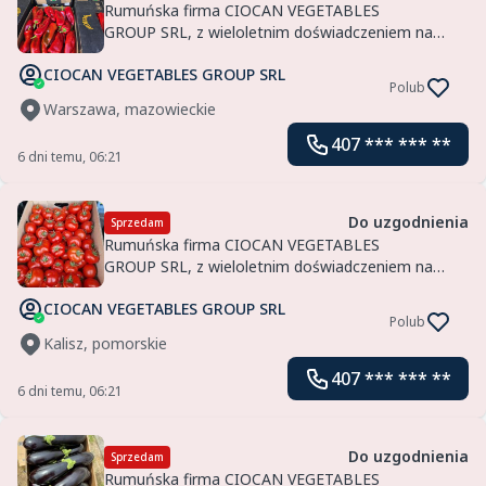
Rumuńska firma CIOCAN VEGETABLES
GROUP SRL, z wieloletnim doświadczeniem na
rynku, oferuje paprykę i inne warzywa z czasem
CIOCAN VEGETABLES GROUP SRL
dostawy 2-3 dni, oferujemy
Polub
Warszawa, mazowieckie
407 *** *** **
6 dni temu, 06:21
Do uzgodnienia
Sprzedam
Rumuńska firma CIOCAN VEGETABLES
GROUP SRL, z wieloletnim doświadczeniem na
rynku, oferuje pomidory i inne warzywa z czasem
CIOCAN VEGETABLES GROUP SRL
dostawy 2-3 dni, oferujemy
Polub
Kalisz, pomorskie
407 *** *** **
6 dni temu, 06:21
Do uzgodnienia
Sprzedam
Rumuńska firma CIOCAN VEGETABLES