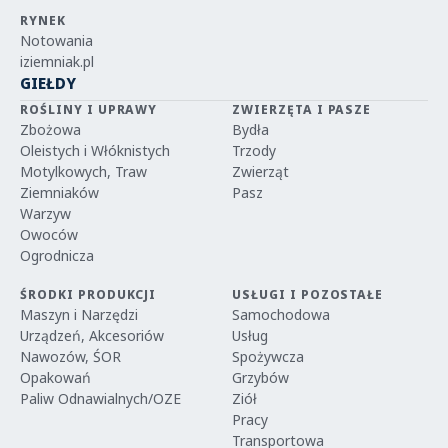
RYNEK
Notowania
iziemniak.pl
GIEŁDY
ROŚLINY I UPRAWY
ZWIERZĘTA I PASZE
Zbożowa
Bydła
Oleistych i Włóknistych
Trzody
Motylkowych, Traw
Zwierząt
Ziemniaków
Pasz
Warzyw
Owoców
Ogrodnicza
ŚRODKI PRODUKCJI
USŁUGI I POZOSTAŁE
Maszyn i Narzędzi
Samochodowa
Urządzeń, Akcesoriów
Usług
Nawozów, ŚOR
Spożywcza
Opakowań
Grzybów
Paliw Odnawialnych/OZE
Ziół
Pracy
Transportowa