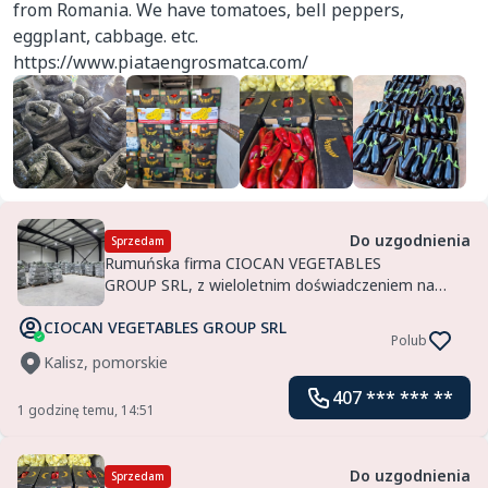
from Romania. We have tomatoes, bell peppers,
eggplant, cabbage. etc.
https://www.piataengrosmatca.com/
Do uzgodnienia
Sprzedam
Rumuńska firma CIOCAN VEGETABLES
GROUP SRL, z wieloletnim doświadczeniem na
rynku, oferuje świeże ogórki do sałatek,
CIOCAN VEGETABLES GROUP SRL
przetwórstwa i innych zastosowań.
Polub
Kalisz, pomorskie
407 *** *** **
1 godzinę temu, 14:51
Do uzgodnienia
Sprzedam