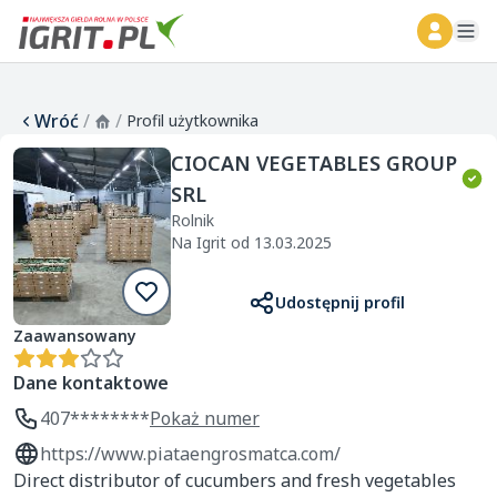
ope
Wróć
/
/
Profil użytkownika
CIOCAN VEGETABLES GROUP
SRL
Rolnik
Na Igrit od 13.03.2025
Udostępnij profil
Zaawansowany
Dane kontaktowe
407********
Pokaż numer
https://www.piataengrosmatca.com/
Direct distributor of cucumbers and fresh vegetables