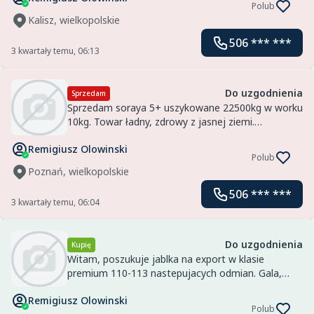
Polub
Kalisz, wielkopolskie
506 *** ***
3 kwartały temu, 06:13
Do uzgodnienia
Sprzedam
Sprzedam soraya 5+ uszykowane 22500kg w worku
10kg. Towar ładny, zdrowy z jasnej ziemi.
Mozliwość transportu.
Remigiusz Olowinski
Polub
Poznań, wielkopolskie
506 *** ***
3 kwartały temu, 06:04
Do uzgodnienia
Kupię
Witam, poszukuje jablka na export w klasie
premium 110-113 nastepujacych odmian. Gala,
Golden, Granny, Red Delicios.
Remigiusz Olowinski
Polub