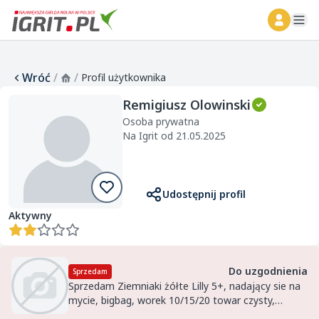
ope
Wróć
/
/
Profil użytkownika
Remigiusz Olowinski
Osoba prywatna
Na Igrit od 21.05.2025
Udostępnij profil
Aktywny
Do uzgodnienia
Sprzedam
Sprzedam Ziemniaki żółte Lilly 5+, nadający sie na
mycie, bigbag, worek 10/15/20 towar czysty,
zdrowy, dokumenty FITO. I will sell yelow potatos