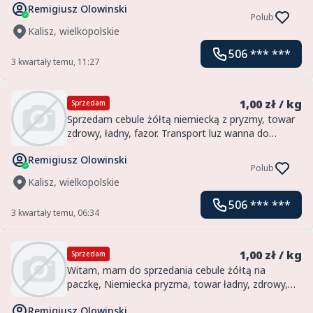
Remigiusz Olowinski
Lilly 5+, washable, big bag, 10/15/20 bag, clean,
Polub
he...
Kalisz, wielkopolskie
506 *** ***
3 kwartały temu, 11:27
1,00 zł / kg
Sprzedam
Sprzedam cebule żółtą niemiecką z pryzmy, towar
zdrowy, ładny, fazor. Transport luz wanna do
klienta.
Remigiusz Olowinski
Polub
Kalisz, wielkopolskie
506 *** ***
3 kwartały temu, 06:34
1,00 zł / kg
Sprzedam
Witam, mam do sprzedania cebule żółtą na
paczkę, Niemiecka pryzma, towar ładny, zdrowy,
luz wanna, zapewniamy transport.
Remigiusz Olowinski