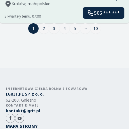
Kraków, małopolskie
506 *** ***
3 kwartały temu, 07:00
1
1
2
3
4
5
10
INTERNETOWA GIEŁDA ROLNA I TOWAROWA
IGRIT.PL SP. z o. o.
62-200, Gniezno
KONTAKT E-MAIL
kontakt@igrit.pl
MAPA STRONY