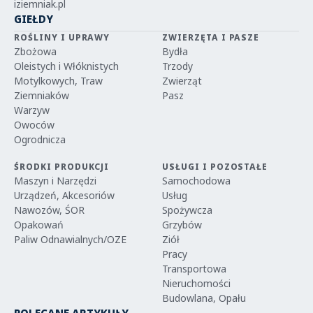
iziemniak.pl
GIEŁDY
ROŚLINY I UPRAWY
ZWIERZĘTA I PASZE
Zbożowa
Bydła
Oleistych i Włóknistych
Trzody
Motylkowych, Traw
Zwierząt
Ziemniaków
Pasz
Warzyw
Owoców
Ogrodnicza
ŚRODKI PRODUKCJI
USŁUGI I POZOSTAŁE
Maszyn i Narzędzi
Samochodowa
Urządzeń, Akcesoriów
Usług
Nawozów, ŚOR
Spożywcza
Opakowań
Grzybów
Paliw Odnawialnych/OZE
Ziół
Pracy
Transportowa
Nieruchomości
Budowlana, Opału