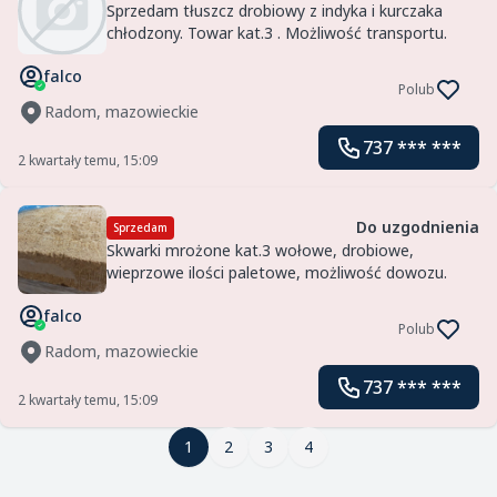
Sprzedam tłuszcz drobiowy z indyka i kurczaka
chłodzony. Towar kat.3 . Możliwość transportu.
falco
Polub
Radom, mazowieckie
737 *** ***
2 kwartały temu, 15:09
Do uzgodnienia
Sprzedam
Skwarki mrożone kat.3 wołowe, drobiowe,
wieprzowe ilości paletowe, możliwość dowozu.
falco
Polub
Radom, mazowieckie
737 *** ***
2 kwartały temu, 15:09
1
1
2
3
4