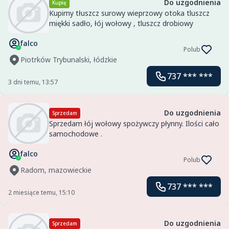
Do uzgodnienia
Kupię
Kupimy tłuszcz surowy wieprzowy otoka tluszcz
miękki sadło, łój wołowy , tluszcz drobiowy
falco
Polub
Piotrków Trybunalski, łódzkie
737 *** ***
3 dni temu, 13:57
Do uzgodnienia
Sprzedam
Sprzedam łój wołowy spożywczy płynny. Ilości cało
samochodowe .
falco
Polub
Radom, mazowieckie
737 *** ***
2 miesiące temu, 15:10
Do uzgodnienia
Sprzedam