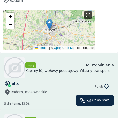
Radom
+
−
Leaflet
|
©
OpenStreetMap
contributors
Do uzgodnienia
Kupię
Kupimy łój wołowy poubojowy. Własny transport.
falco
Polub
Radom, mazowieckie
737 *** ***
3 dni temu, 13:58