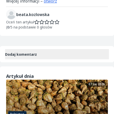
Więcej informacji –
otwórz
beata.kozlowska
Oceń ten artykuł
(
0
/5 na podstawie 0 głosów
Dodaj komentarz
Artykuł dnia
07 sie 2026