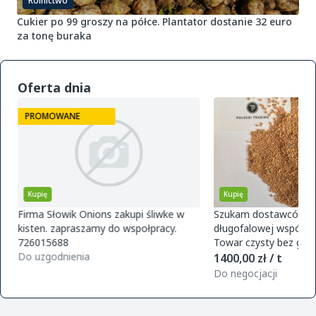
Rolnictwo
Cukier po 99 groszy na półce. Plantator dostanie 32 euro
za tonę buraka
Oferta dnia
PROMOWANE
Kupię
Kupię
Firma Słowik Onions zakupi śliwke w
Szukam dostawców pr
kisten. zapraszamy do wspołpracy.
długofalowej współpra
726015688
Towar czysty bez glifo
Do uzgodnienia
magazynu w Polsce. O
1400,00 zł / t
zamówie
Do negocjacji