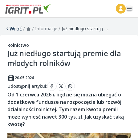
ope
Wróć
/
/
/
Informacje
Już niedługo startują premie dla młodych rolników
Rolnictwo
Już niedługo startują premie dla
młodych rolników
20.05.2026
Udostępnij artykuł
:
Od 1 czerwca 2026 r. będzie się można ubiegać o
dodatkowe fundusze na rozpoczęcie lub rozwój
działalności rolniczej. Tym razem kwota premii
może wynieść nawet 300 tys. zł. Jak uzyskać taką
kwotę?