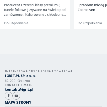
Producent Czereśni klasy premium (
Sprzedam młodą pi
tunele foliowe ) zrywane na świeżo pod
Zapraszam
zamówienie . Kalibrowane , chłodzone i
pakowane w kartony 2 i 5 kg oraz 599
Do uzgodnienia
Do uzgodnienia
INTERNETOWA GIEŁDA ROLNA I TOWAROWA
IGRIT.PL SP. z o. o.
62-200, Gniezno
KONTAKT E-MAIL
kontakt@igrit.pl
MAPA STRONY