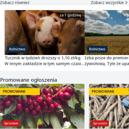
Zobacz również
Zobacz wszystkie
za 1 godzinę
Rolnictwo
Rolnictwo
Tucznik w tydzień droższy o 1,10 zł/kg.
Izba pisze do premier
W innym zakładzie w tym samym czasie
żywiołową. Tyle że upa
potaniał
przepisach nie jest
Promowane ogłoszenia
PROMOWANE
PROMOWANE
Sprzedam
Sprzedam