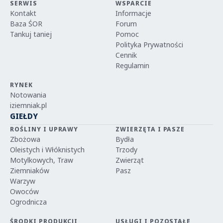
SERWIS
WSPARCIE
Kontakt
Informacje
Baza ŚOR
Forum
Tankuj taniej
Pomoc
Polityka Prywatności
Cennik
Regulamin
RYNEK
Notowania
iziemniak.pl
GIEŁDY
ROŚLINY I UPRAWY
ZWIERZĘTA I PASZE
Zbożowa
Bydła
Oleistych i Włóknistych
Trzody
Motylkowych, Traw
Zwierząt
Ziemniaków
Pasz
Warzyw
Owoców
Ogrodnicza
ŚRODKI PRODUKCJI
USŁUGI I POZOSTAŁE