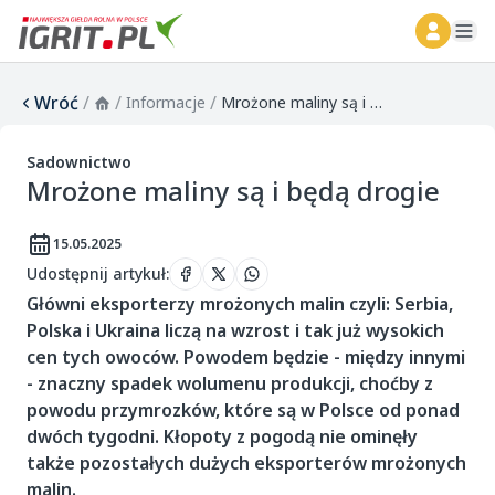
ope
Wróć
/
/
/
Informacje
Mrożone maliny są i będą drogie
Sadownictwo
Mrożone maliny są i będą drogie
15.05.2025
Udostępnij artykuł
:
Główni eksporterzy mrożonych malin czyli: Serbia,
Polska i Ukraina liczą na wzrost i tak już wysokich
cen tych owoców. Powodem będzie - między innymi
- znaczny spadek wolumenu produkcji, choćby z
powodu przymrozków, które są w Polsce od ponad
dwóch tygodni. Kłopoty z pogodą nie ominęły
także pozostałych dużych eksporterów mrożonych
malin.