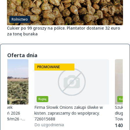
Rolnictwo
Cukier po 99 groszy na półce. Plantator dostanie 32 euro
za tonę buraka
Oferta dnia
PROMOWANE
Kupię
Kupię
Firma Słowik Onions zakupi śliwke w
Szukam dostawców pr
kisten. zapraszamy do wspołpracy.
długofalowej współpra
726015688
Towar czysty bez glifo
Do uzgodnienia
magazynu w Polsce. O
1400,00 zł / t