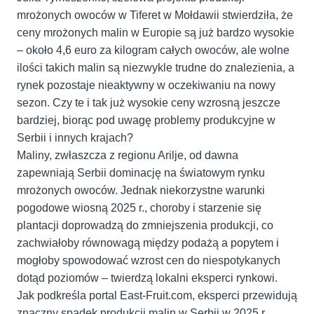
mrożonych owoców w Tiferet w Mołdawii stwierdziła, że
ceny mrożonych malin w Europie są już bardzo wysokie
– około 4,6 euro za kilogram całych owoców, ale wolne
ilości takich malin są niezwykle trudne do znalezienia, a
rynek pozostaje nieaktywny w oczekiwaniu na nowy
sezon. Czy te i tak już wysokie ceny wzrosną jeszcze
bardziej, biorąc pod uwagę problemy produkcyjne w
Serbii i innych krajach?
Maliny, zwłaszcza z regionu Arilje, od dawna
zapewniają Serbii dominację na światowym rynku
mrożonych owoców. Jednak niekorzystne warunki
pogodowe wiosną 2025 r., choroby i starzenie się
plantacji doprowadzą do zmniejszenia produkcji, co
zachwiałoby równowagą między podażą a popytem i
mogłoby spowodować wzrost cen do niespotykanych
dotąd poziomów – twierdzą lokalni eksperci rynkowi.
Jak podkreśla portal East-Fruit.com, eksperci przewidują
znaczny spadek produkcji malin w Serbii w 2025 r.,