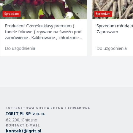
Sprzedam
Sprzedam
Producent Czereśni klasy premium (
Sprzedam młodą pi
tunele foliowe ) zrywane na świeżo pod
Zapraszam
zamówienie . Kalibrowane , chłodzone i
pakowane w kartony 2 i 5 kg oraz 599
Do uzgodnienia
Do uzgodnienia
INTERNETOWA GIEŁDA ROLNA I TOWAROWA
IGRIT.PL SP. z o. o.
62-200, Gniezno
KONTAKT E-MAIL
kontakt@igrit.pl