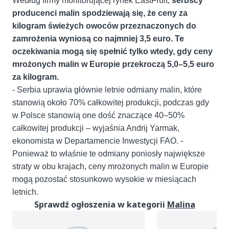
Według firmy monitorującej rynek EastFruit,
serbscy
producenci malin spodziewają się, że ceny za
kilogram świeżych owoców przeznaczonych do
zamrożenia wyniosą co najmniej 3,5 euro. Te
oczekiwania mogą się spełnić tylko wtedy, gdy ceny
mrożonych malin w Europie przekroczą 5,0–5,5 euro
za kilogram.
- Serbia uprawia głównie letnie odmiany malin, które
stanowią około 70% całkowitej produkcji, podczas gdy
w Polsce stanowią one dość znaczące 40–50%
całkowitej produkcji – wyjaśnia Andrij Yarmak,
ekonomista w Departamencie Inwestycji FAO. -
Ponieważ to właśnie te odmiany poniosły największe
straty w obu krajach, ceny mrożonych malin w Europie
mogą pozostać stosunkowo wysokie w miesiącach
letnich.
Sprawdź ogłoszenia w kategorii
Malina