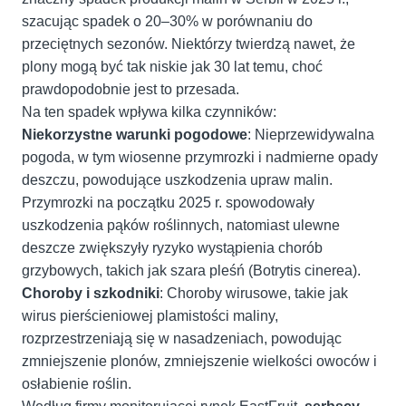
szacując spadek o 20–30% w porównaniu do
przeciętnych sezonów. Niektórzy twierdzą nawet, że
plony mogą być tak niskie jak 30 lat temu, choć
prawdopodobnie jest to przesada.
Na ten spadek wpływa kilka czynników:
Niekorzystne warunki pogodowe
: Nieprzewidywalna
pogoda, w tym wiosenne przymrozki i nadmierne opady
deszczu, powodujące uszkodzenia upraw malin.
Przymrozki na początku 2025 r. spowodowały
uszkodzenia pąków roślinnych, natomiast ulewne
deszcze zwiększyły ryzyko wystąpienia chorób
grzybowych, takich jak szara pleśń (Botrytis cinerea).
Choroby i szkodniki
: Choroby wirusowe, takie jak
wirus pierścieniowej plamistości maliny,
rozprzestrzeniają się w nasadzeniach, powodując
zmniejszenie plonów, zmniejszenie wielkości owoców i
osłabienie roślin.