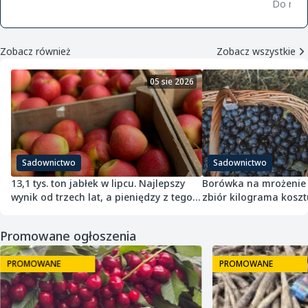
zamówie
Do negocjacji
Zobacz również
Zobacz wszystkie
05 sie 2026
Sadownictwo
Sadownictwo
13,1 tys. ton jabłek w lipcu. Najlepszy
Borówka na mrożenie p
wynik od trzech lat, a pieniędzy z tego
zbiór kilograma kosztu
nie ma
Promowane ogłoszenia
PROMOWANE
PROMOWANE