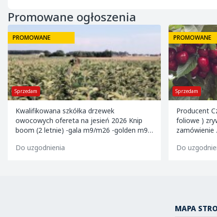
Promowane ogłoszenia
PROMOWANE
PROMOWANE
Sprzedam
Sprzedam
Kwalifikowana szkółka drzewek
Producent Cz
owocowych ofereta na jesień 2026 Knip
foliowe ) zr
boom (2 letnie) -gala m9/m26 -golden m9 -
zamówienie . Kalibrowane , chłodzone i
jeronimo m9/m26 -mutsu m9 -paulared
pakowane w k
Do uzgodnienia
Do uzgodnie
m9/m2
MAPA STR