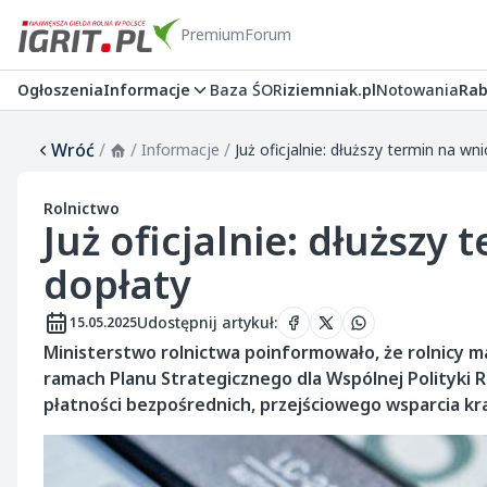
Premium
Forum
Ogłoszenia
Informacje
Baza ŚOR
iziemniak.pl
Notowania
Rab
Wróć
/
/
/
Informacje
Już oficjalnie: dłuższy termin na wn
Rolnictwo
Już oficjalnie: dłuższy
dopłaty
Udostępnij artykuł
:
15.05.2025
Ministerstwo rolnictwa poinformowało, że rolnicy m
ramach Planu Strategicznego dla Wspólnej Polityki R
płatności bezpośrednich, przejściowego wsparcia kr