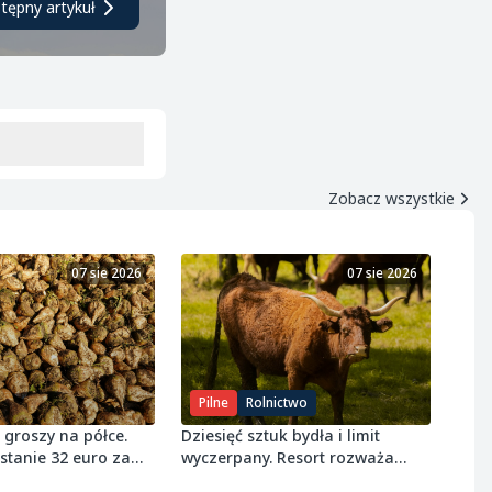
tępny artykuł
Zobacz wszystkie
07 sie 2026
07 sie 2026
Pilne
Rolnictwo
 groszy na półce.
Dziesięć sztuk bydła i limit
stanie 32 euro za
wyczerpany. Resort rozważa
próg 8 ton wołowiny