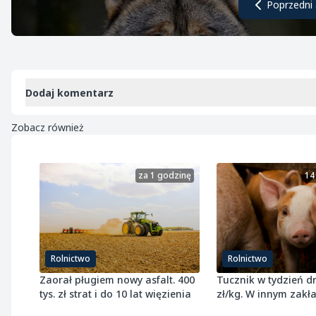
Poprzedni 
Dodaj komentarz
Zobacz również
za 1 godzinę
14
Rolnictwo
Rolnictwo
Zaorał pługiem nowy asfalt. 400
Tucznik w tydzień dr
tys. zł strat i do 10 lat więzienia
zł/kg. W innym zakł
samym czasie potan