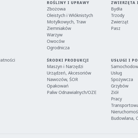
ROŚLINY I UPRAWY
ZWIERZĘTA 
Zbożowa
Bydła
Oleistych i Włóknistych
Trzody
Motylkowych, Traw
Zwierząt
Ziemniaków
Pasz
Warzyw
Owoców
Ogrodnicza
watności
ŚRODKI PRODUKCJI
USŁUGI I P
Maszyn i Narzędzi
Samochodo
Urządzeń, Akcesoriów
Usług
Nawozów, ŚOR
Spożywcza
Opakowań
Grzybów
Paliw Odnawialnych/OZE
Ziół
Pracy
Transportow
Nieruchomoś
Budowlana, 