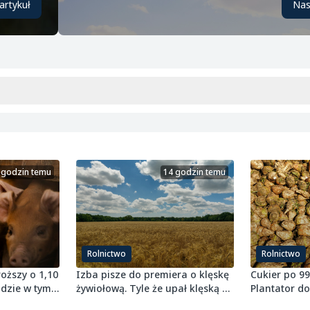
artykuł
Nas
 godzin temu
14 godzin temu
Rolnictwo
Rolnictwo
oższy o 1,10
Izba pisze do premiera o klęskę
Cukier po 99
adzie w tym
żywiołową. Tyle że upał klęską w
Plantator do
iał
przepisach nie jest
tonę buraka