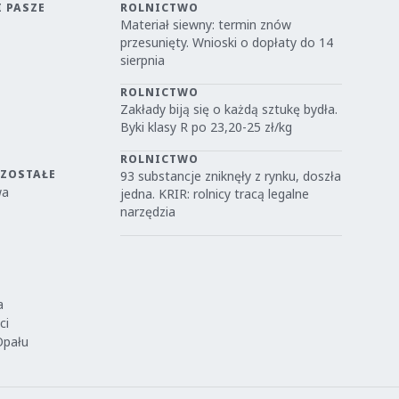
I PASZE
ROLNICTWO
Materiał siewny: termin znów
przesunięty. Wnioski o dopłaty do 14
sierpnia
ROLNICTWO
Zakłady biją się o każdą sztukę bydła.
Byki klasy R po 23,20-25 zł/kg
ROLNICTWO
OZOSTAŁE
93 substancje zniknęły z rynku, doszła
wa
jedna. KRIR: rolnicy tracą legalne
narzędzia
a
ci
Opału