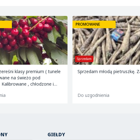
PROMOWANE
Sprzedam
ereśni klasy premium ( tunele
Sprzedam młodą pietruszkę. 
ywane na świeżo pod
artony 2 i 5 kg oraz 599
nia
Do uzgodnienia
ONY
GIEŁDY