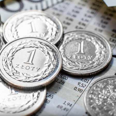
P
K
Kupimy trus
zdrowe
cen
Do 