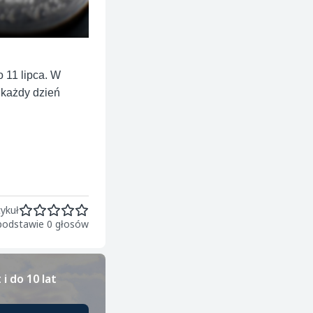
 11 lipca. W
 każdy dzień
ykuł
 podstawie 0 głosów
i do 10 lat