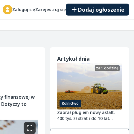
Dodaj ogłoszenie
Zaloguj się
Zarejestruj się
Artykuł dnia
za 1 godzinę
cy finansowej w
. Dotyczy to
Rolnictwo
Zaorał pługiem nowy asfalt.
400 tys. zł strat i do 10 lat
więzienia