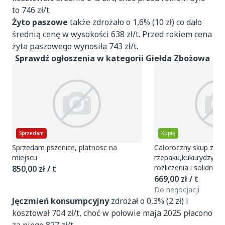
to 746 zł/t.
Żyto paszowe
także zdrożało o 1,6% (10 zł) co dało
średnią cenę w wysokości 638 zł/t. Przed rokiem cena
żyta paszowego wynosiła 743 zł/t.
Sprawdź ogłoszenia w kategorii
Giełda Zbożowa
Sprzedam
Kupię
Sprzedam pszenice, platnosc na
Całoroczny skup zbóż
miejscu
rzepaku,kukurydzy. 
rozliczenia i solidno
850,00 zł / t
669,00 zł / t
Do negocjacji
Jęczmień konsumpcyjny
zdrożał o 0,3% (2 zł) i
kosztował 704 zł/t, choć w połowie maja 2025 płacono