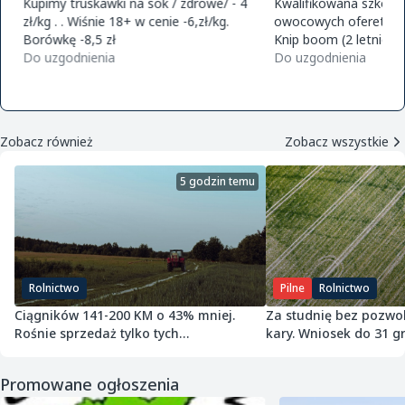
Kupimy truskawki na sok / zdrowe/ - 4
Kwalifikowana szkółk
zł/kg . . Wiśnie 18+ w cenie -6,zł/kg.
owocowych ofereta na
Borówkę -8,5 zł
Knip boom (2 letnie) 
Do uzgodnienia
golden m9 -jeronimo
Do uzgodnienia
m9 -paulared m9/m2
Zobacz również
Zobacz wszystkie
5 godzin temu
Rolnictwo
Pilne
Rolnictwo
Ciągników 141-200 KM o 43% mniej.
Za studnię bez pozwol
Rośnie sprzedaż tylko tych
kary. Wniosek do 31 gr
najmniejszych
Promowane ogłoszenia