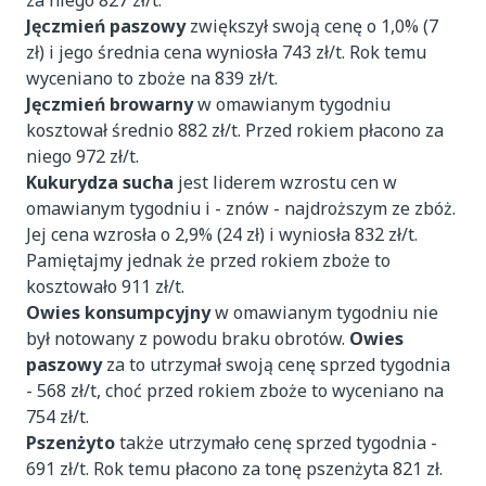
za niego 827 zł/t.
Jęczmień paszowy
zwiększył swoją cenę o 1,0% (7
zł) i jego średnia cena wyniosła 743 zł/t. Rok temu
wyceniano to zboże na 839 zł/t.
Jęczmień browarny
w omawianym tygodniu
kosztował średnio 882 zł/t. Przed rokiem płacono za
niego 972 zł/t.
Kukurydza sucha
jest liderem wzrostu cen w
omawianym tygodniu i - znów - najdroższym ze zbóż.
Jej cena wzrosła o 2,9% (24 zł) i wyniosła 832 zł/t.
Pamiętajmy jednak że przed rokiem zboże to
kosztowało 911 zł/t.
Owies konsumpcyjny
w omawianym tygodniu nie
był notowany z powodu braku obrotów.
Owies
paszowy
za to utrzymał swoją cenę sprzed tygodnia
- 568 zł/t, choć przed rokiem zboże to wyceniano na
754 zł/t.
Pszenżyto
także utrzymało cenę sprzed tygodnia -
691 zł/t. Rok temu płacono za tonę pszenżyta 821 zł.