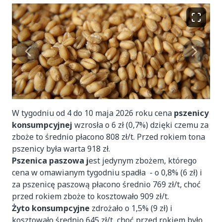
W tygodniu od 4 do 10 maja 2026 roku cena
pszenicy
konsumpcyjnej
wzrosła o 6 zł (0,7%) dzięki czemu za
zboże to średnio płacono 808 zł/t. Przed rokiem tona
pszenicy była warta 918 zł.
Pszenica paszowa j
est jedynym zbożem, którego
cena w omawianym tygodniu spadła - o 0,8% (6 zł) i
za pszenicę paszową płacono średnio 769 zł/t, choć
przed rokiem zboże to kosztowało 909 zł/t.
Żyto konsumpcyjne
zdrożało o 1,5% (9 zł) i
kosztowało średnio 645 zł/t, choć przed rokiem było