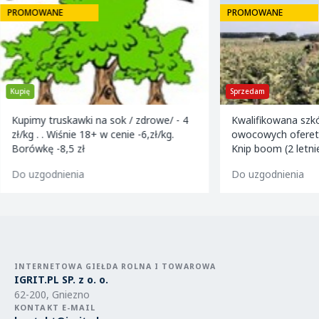
PROMOWANE
PROMOWANE
Kupię
Sprzedam
Kupimy truskawki na sok / zdrowe/ - 4
Kwalifikowana szk
zł/kg . . Wiśnie 18+ w cenie -6,zł/kg.
owocowych ofereta
Borówkę -8,5 zł
Knip boom (2 letni
golden m9 -jeron
Do uzgodnienia
Do uzgodnienia
m9 -paulared m9/
INTERNETOWA GIEŁDA ROLNA I TOWAROWA
IGRIT.PL SP. z o. o.
62-200, Gniezno
KONTAKT E-MAIL