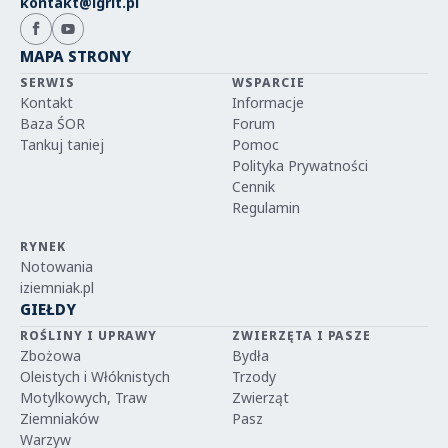
kontakt@igrit.pl
MAPA STRONY
SERWIS
WSPARCIE
Kontakt
Informacje
Baza ŚOR
Forum
Tankuj taniej
Pomoc
Polityka Prywatności
Cennik
Regulamin
RYNEK
Notowania
iziemniak.pl
GIEŁDY
ROŚLINY I UPRAWY
ZWIERZĘTA I PASZE
Zbożowa
Bydła
Oleistych i Włóknistych
Trzody
Motylkowych, Traw
Zwierząt
Ziemniaków
Pasz
Warzyw