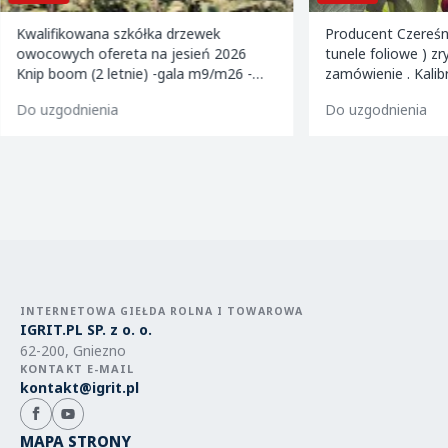
Kwalifikowana szkółka drzewek
Producent Czereśn
owocowych ofereta na jesień 2026
tunele foliowe ) z
Knip boom (2 letnie) -gala m9/m26 -
zamówienie . Kalibrowane , chłodzone i
golden m9 -jeronimo m9/m26 -mutsu
pakowane w karton
Do uzgodnienia
Do uzgodnienia
m9 -paulared m9/m2
INTERNETOWA GIEŁDA ROLNA I TOWAROWA
IGRIT.PL SP. z o. o.
62-200, Gniezno
KONTAKT E-MAIL
kontakt@igrit.pl
MAPA STRONY