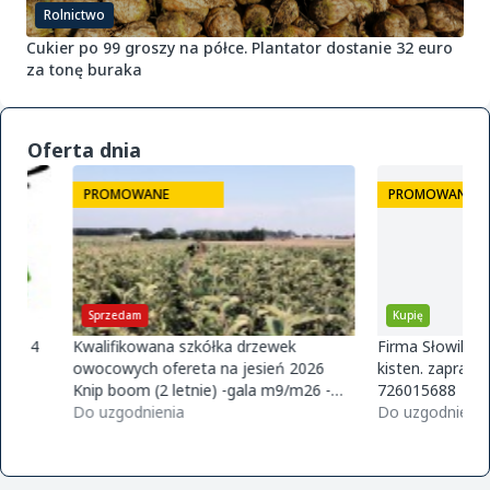
Rolnictwo
Cukier po 99 groszy na półce. Plantator dostanie 32 euro
za tonę buraka
Oferta dnia
PROMOWANE
PROMOWANE
Sprzedam
Kupię
Kwalifikowana szkółka drzewek
Firma Słowik Onions z
owocowych ofereta na jesień 2026
kisten. zapraszamy do
Knip boom (2 letnie) -gala m9/m26 -
726015688
golden m9 -jeronimo m9/m26 -mutsu
Do uzgodnienia
Do uzgodnienia
m9 -paulared m9/m2