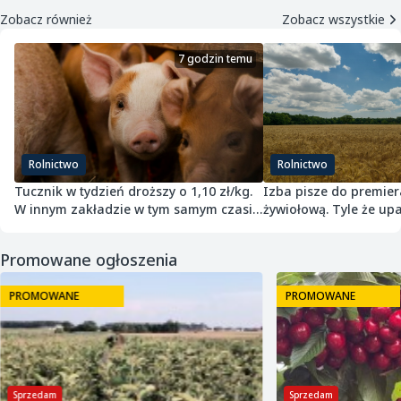
Zobacz również
Zobacz wszystkie
7 godzin temu
Rolnictwo
Rolnictwo
Tucznik w tydzień droższy o 1,10 zł/kg.
Izba pisze do premier
W innym zakładzie w tym samym czasie
żywiołową. Tyle że upa
potaniał
przepisach nie jest
Promowane ogłoszenia
PROMOWANE
PROMOWANE
Sprzedam
Sprzedam