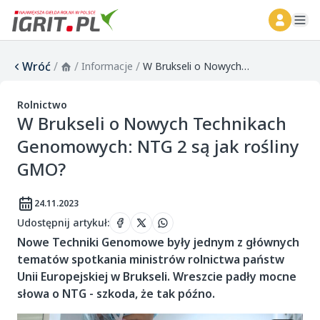
ope
Wróć
/
/
/
Informacje
W Brukseli o Nowych Technikach Genomowych: NTG 2 są jak rośliny GMO?
Rolnictwo
W Brukseli o Nowych Technikach
Genomowych: NTG 2 są jak rośliny
GMO?
24.11.2023
Udostępnij artykuł
:
Nowe Techniki Genomowe były jednym z głównych
tematów spotkania ministrów rolnictwa państw
Unii Europejskiej w Brukseli. Wreszcie padły mocne
słowa o NTG - szkoda, że tak późno.