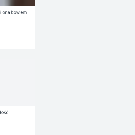
Ci ona bowiem
ałość