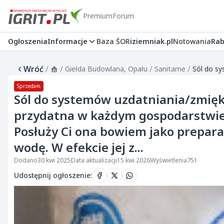
Premium
Forum
Ogłoszenia
Informacje
Baza ŚOR
iziemniak.pl
Notowania
Rab
Wróć
/
/
/
/
Giełda Budowlana, Opału
Sanitarne
Sprzedam
Sól do systemów uzdatniania/zmiękc
przydatna w każdym gospodarstwi
Posłuży Ci ona bowiem jako prepara
wodę. W efekcie jej z...
Dodano
30 kwi 2025
Data aktualizacji
15 kwi 2026
Wyświetlenia
751
Udostępnij ogłoszenie
: