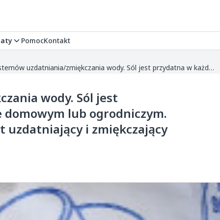
aty
Pomoc
Kontakt
Sól do systemów uzdatniania/zmiękczania wody. Sól jest przydatna w każdym gospodarstwie domowym lub ogrodniczym. Posłuży Ci ona bowiem jako preparat uzdatniający i zmiękczający wodę. W efekcie jej z...
zania wody. Sól jest
e domowym lub ogrodniczym.
t uzdatniający i zmiękczający