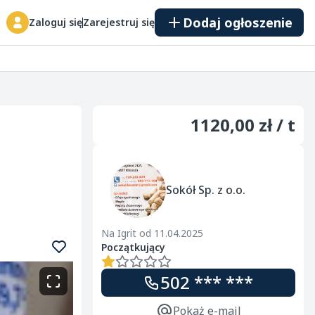
Dodaj ogłoszenie
Zaloguj się
Zarejestruj się
1120,00 zł / t
Sokół Sp. z o.o.
Na Igrit od 11.04.2025
Początkujący
502 *** ***
Pokaż e-mail