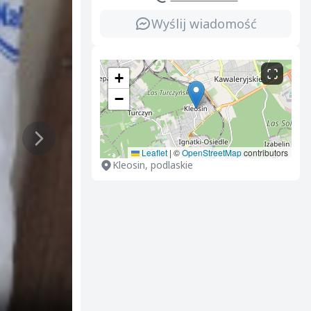
Wyślij wiadomość
+
−
Leaflet
|
©
OpenStreetMap
contributors
Kleosin, podlaskie