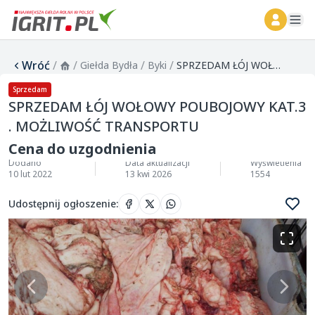
ope
Wróć
/
/
/
/
Giełda Bydła
Byki
SPRZEDAM ŁÓJ WOŁOWY POUBOJOWY KAT.3 . MOŻLIWOŚĆ TRANSPORTU
Sprzedam
SPRZEDAM ŁÓJ WOŁOWY POUBOJOWY KAT.3
. MOŻLIWOŚĆ TRANSPORTU
Cena do uzgodnienia
Dodano
Data aktualizacji
Wyświetlenia
10 lut 2022
13 kwi 2026
1554
Udostępnij ogłoszenie
: