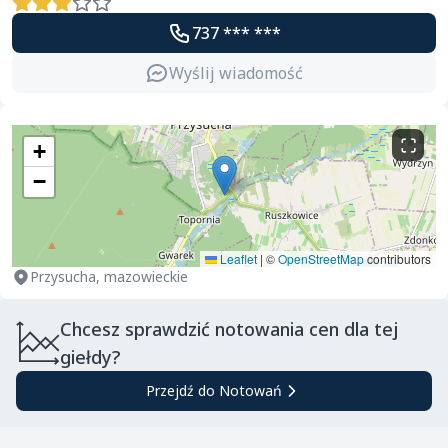
737 *** ***
Wyślij wiadomość
+
−
Leaflet
|
©
OpenStreetMap
contributors
Przysucha, mazowieckie
Chcesz sprawdzić notowania cen dla tej
giełdy?
Przejdź do Notowań