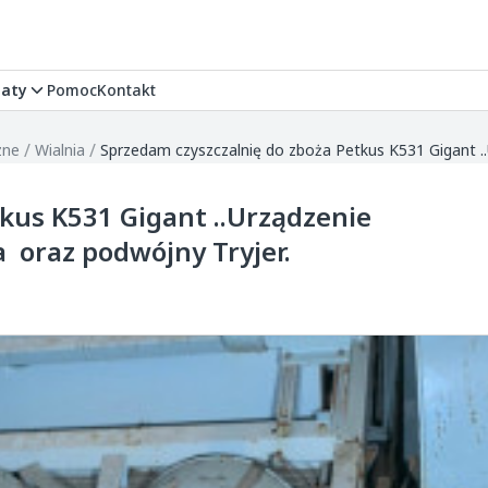
aty
Pomoc
Kontakt
/
/
zne
Wialnia
kus K531 Gigant ..Urządzenie
 oraz podwójny Tryjer.