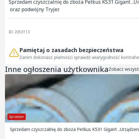
Sprzedam czyszczalnię do zboża Petkus K531 Gigant ..U
 oraz podwójny Tryjer.
ID: 2053113
Pamiętaj o zasadach bezpieczeństwa
Zanim dokonasz płatności sprawdź wiarygodność kontrahe
Inne ogłoszenia użytkownika
Zobacz wszyst
Sprzedam
Sprzedam czyszczalnię do zboża Petkus K531 Gigant ..Urządze