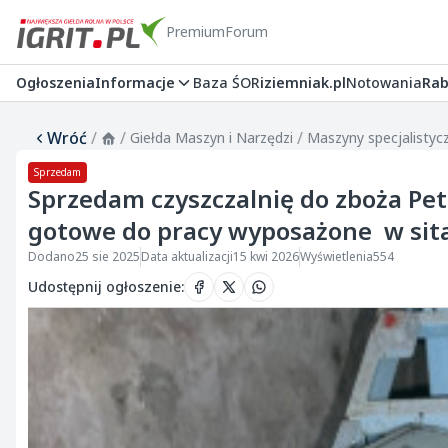
Premium
Forum
Ogłoszenia
Informacje
Baza ŚOR
iziemniak.pl
Notowania
Rab
Wróć
/
/
/
Giełda Maszyn i Narzędzi
Maszyny specjalistyc
Sprzedam
Sprzedam czyszczalnię do zboża Pet
gotowe do pracy wyposażone w sita
Dodano
25 sie 2025
Data aktualizacji
15 kwi 2026
Wyświetlenia
554
Udostępnij ogłoszenie
: