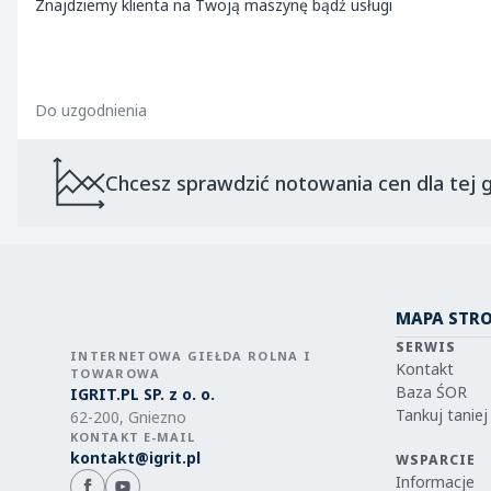
Znajdziemy klienta na Twoją maszynę bądź usługi
Do uzgodnienia
Chcesz sprawdzić notowania cen dla tej g
MAPA STR
SERWIS
INTERNETOWA GIEŁDA ROLNA I
Kontakt
TOWAROWA
Baza ŚOR
IGRIT.PL SP. z o. o.
Tankuj taniej
62-200, Gniezno
KONTAKT E-MAIL
kontakt@igrit.pl
WSPARCIE
Informacje