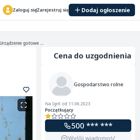
Dodaj ogłoszenie
Zaloguj się
Zarejestruj się
Sprzedam czyszczalnię do zboża Petkus K531 Gigant ..Urządzenie gotowe do pracy wyposażone w sita oraz podwójny Tryjer.
Cena do uzgodnienia
Gospodarstwo rolne
Na Igrit od 11.06.2023
Początkujący
500 *** ***
Wyślij wiadomość