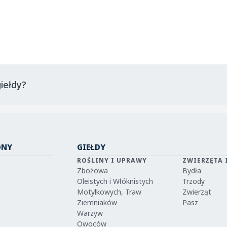
iełdy?
ONY
GIEŁDY
ROŚLINY I UPRAWY
ZWIERZĘTA 
Zbożowa
Bydła
Oleistych i Włóknistych
Trzody
Motylkowych, Traw
Zwierząt
Ziemniaków
Pasz
Warzyw
Owoców