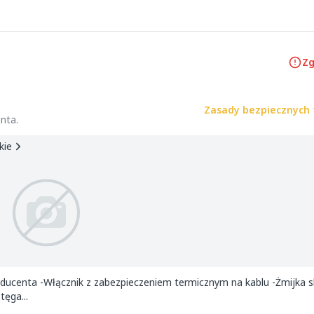
Zg
Zasady bezpiecznych 
nta.
kie
ucenta -Włącznik z zabezpieczeniem termicznym na kablu -Żmijka sk
ęga...