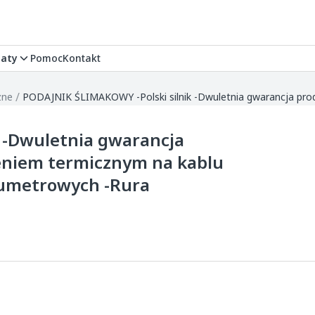
aty
Pomoc
Kontakt
/
zne
 -Dwuletnia gwarancja
eniem termicznym na kablu
wumetrowych -Rura