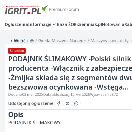
Premium
Forum
Ogłoszenia
Informacje
Baza ŚOR
iziemniak.pl
Notowania
Rab
Wróć
/
/
/
Giełda Maszyn i Narzędzi
Maszyny specjalistyc
Sprzedam
PODAJNIK ŚLIMAKOWY -Polski silnik
producenta -Włącznik z zabezpiecz
-Żmijka składa się z segmentów d
bezszwowa ocynkowana -Wstęga...
Dodano
03 mar 2025
Data aktualizacji
15 kwi 2026
Wyświetlenia
372
Udostępnij ogłoszenie
:
Opis
PODAJNIK ŚLIMAKOWY
