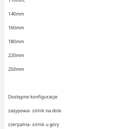
110mm,

140mm

160mm

180mm

220mm

250mm

Dostępne konfiguracje:

zasypowa- silnik na dole

czerpalna- silnik u góry
