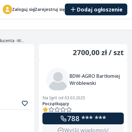
Dodaj ogłoszenie
Zaloguj się
Zarejestruj się
PODAJNIK ŚLIMAKOWY -Polski silnik -Dwuletnia gwarancja producenta -Włącznik z zabezpieczeniem termicznym na kablu -Żmijka składa się z segmentów dwumetrowych -Rura bezszwowa ocynkowana -Wstęga...
2700,00 zł / szt
BDW-AGRO Bartłomiej
Wróblewski
Na Igrit od 03.03.2025
Początkujący
788 *** ***
Wyślij wiadomość