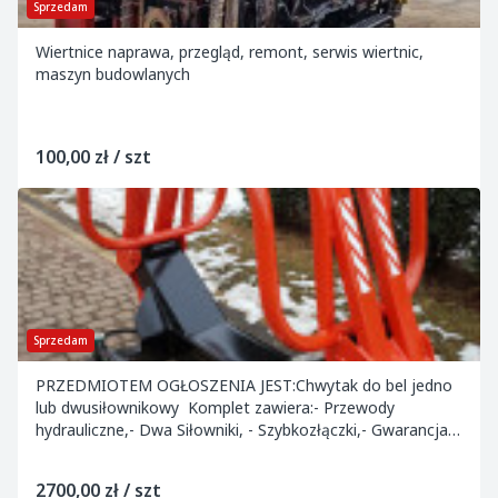
Sprzedam
Wiertnice naprawa, przegląd, remont, serwis wiertnic,
maszyn budowlanych
100,00 zł / szt
Sprzedam
PRZEDMIOTEM OGŁOSZENIA JEST:Chwytak do bel jedno
lub dwusiłownikowy Komplet zawiera:- Przewody
hydrauliczne,- Dwa Siłowniki, - Szybkozłączki,- Gwarancja
12 miesięcy MOŻLIWOŚĆ NEGOCJACJI CEN Przewod...
2700,00 zł / szt