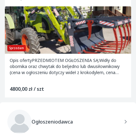
Sprzedam
Opis ofertyPRZEDMIOTEM OGŁOSZENIA SĄ:Widły do
obornika oraz chwytak do beljedno lub dwusiłownikowy
(cena w ogłoszeniu dotyczy wideł z krokodylem, cena
chwytaka 2700zł) Komplet zawiera:- Przewody hydr...
4800,00 zł / szt
Ogłoszeniodawca