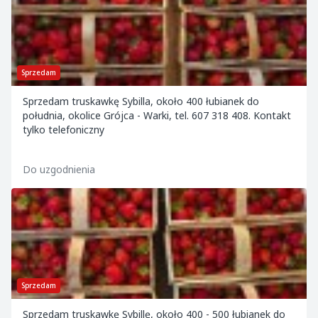
Sprzedam
Sprzedam truskawkę Sybilla, około 400 łubianek do
południa, okolice Grójca - Warki, tel. 607 318 408. Kontakt
tylko telefoniczny
Do uzgodnienia
Sprzedam
Sprzedam truskawkę Sybillę, około 400 - 500 łubianek do