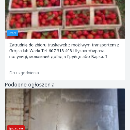
Praca
Zatrudnię do zbioru truskawek z możliwym transportem z
Grójca lub Warki Tel. 607 318 408 Шукаю збирача
полуниці, можливий доїзд з Груйця або Варки. Т
Do uzgodnienia
Podobne ogłoszenia
Sprzedam