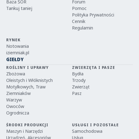
Baza ŚOR
Forum
Tankuj taniej
Pomoc
Polityka Prywatności
Cennik
Regulamin
RYNEK
Notowania
iziemniak.pl
GIEŁDY
ROŚLINY I UPRAWY
ZWIERZĘTA I PASZE
Zbożowa
Bydła
Oleistych i Włóknistych
Trzody
Motylkowych, Traw
Zwierząt
Ziemniaków
Pasz
Warzyw
Owoców
Ogrodnicza
ŚRODKI PRODUKCJI
USŁUGI I POZOSTAŁE
Maszyn i Narzędzi
Samochodowa
Urządzeń, Akcesoriów
Usług