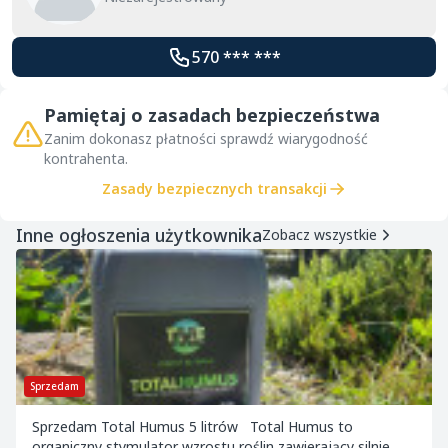
570 *** ***
Pamiętaj o zasadach bezpieczeństwa
Zanim dokonasz płatności sprawdź wiarygodność
kontrahenta.
Zasady bezpiecznych transakcji
Inne ogłoszenia użytkownika
Zobacz wszystkie
Sprzedam
Sprzedam Total Humus 5 litrów Total Humus to
organiczny stymulator wzrostu roślin zawierający silnie