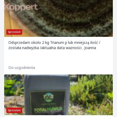
Sprzedam
Odsprzedam około 2 kg Trianum p lub mniejszą ilość /
została nadwyżka /aktualna data ważności . Joanna
Do uzgodnienia
Sprzedam