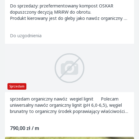
Do sprzedaży: przefermentowany kompost OSKAR
dopuszczony decyzją MRiRW do obrotu.
Produkt kierowany jest do gleby jako nawóz organiczny w
celu podwyższenia ...
Do uzgodnienia
Sprzedam
sprzedam organiczny nawóz wegiel lignit Polecam
uniwersalny nawóz organiczny lignit (pH 6,0-6,5), węgiel
brunatny to organiczny środek poprawiający właściwości
gleby, o charakterze sypkim,...
790,00 zł / m