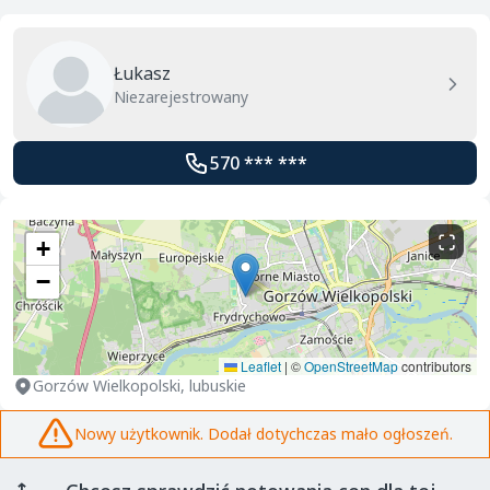
Łukasz
Niezarejestrowany
570 *** ***
+
−
Leaflet
|
©
OpenStreetMap
contributors
Gorzów Wielkopolski, lubuskie
Nowy użytkownik. Dodał dotychczas mało ogłoszeń.