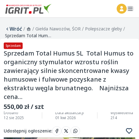
ope
Wróć
/
/
/
/
Giełda Nawozów, ŚOR
Polepszacze gleby
Sprzedam Total Humus 5L Total Humus to organiczny stymulator wzrostu roślin zawierający silnie skoncentrowane kwasy humusowe i fulwowe pozyskane z ekstraktu węgla brunatnego. Najniższa cena...
Sprzedam
Sprzedam Total Humus 5L Total Humus to
organiczny stymulator wzrostu roślin
zawierający silnie skoncentrowane kwasy
humusowe i fulwowe pozyskane z
ekstraktu węgla brunatnego. Najniższa
cena...
550,00 zł / szt
Dodano
Data aktualizacji
Wyświetlenia
12 sie 2025
01 kwi 2026
214
Udostępnij ogłoszenie
: