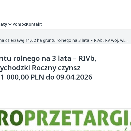
aty
Pomoc
Kontakt
Przetarg na dzierżawę 11,62 ha gruntu rolnego na 3 lata – RIVb, RV woj. wielkopolskie, powiat międzychodzki Roczny czynsz wywoławczy: 3 485,31 PLN Wadium: 1 000,00 PLN do 09.04.2026 Termin przetar...
tu rolnego na 3 lata – RIVb,
zychodzki Roczny czynsz
1 000,00 PLN do 09.04.2026