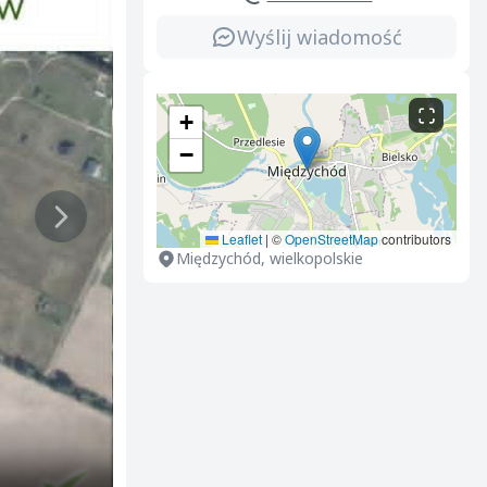
Wyślij wiadomość
+
−
Leaflet
|
©
OpenStreetMap
contributors
Międzychód, wielkopolskie