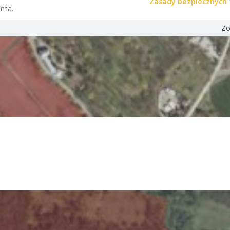
Zasady bezpiecznych 
nta.
Zo