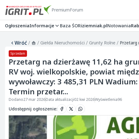
Premium
Forum
Ogłoszenia
Informacje
Baza ŚOR
iziemniak.pl
Notowania
Rab
Wróć
/
/
/
/
Giełda Nieruchomości
Grunty Rolne
Sprzedam
Przetarg na dzierżawę 11,62 ha grun
RV woj. wielkopolskie, powiat międ
wywoławczy: 3 485,31 PLN Wadium: 
Termin przetar...
Dodano
27 mar 2026
Data aktualizacji
02 kwi 2026
Wyświetlenia
96
Udostępnij ogłoszenie
: