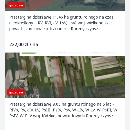
Sprzedam
Przetarg na dzierżawę 11,46 ha gruntu rolnego na czas
nieokreślony – RV, RVI, ŁV, LsV, LsVI woj. wielkopolskie,
powiat czarnkowsko-trzcianecki Roczny czynsz
wywoławczy: 2 550,00 PLN Wadium: 510,00...
222,00 zł / ha
Sprzedam
Przetarg na dzierżawę 9,05 ha gruntu rolnego na 5 lat –
RIVb, RV, ŁIV, ŁV, PsIII, PsIV, PsV, W-ŁIV, W-ŁV, W-PsIII, W-
PsIV, W-PsV woj. łódzkie, powiat łowicki Roczny czynsz
wywoławczy: 18 100,00 PLN...