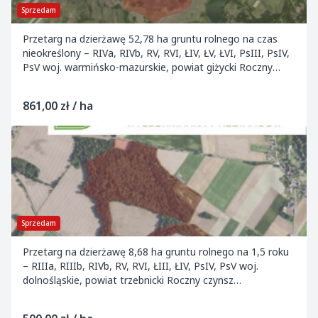
Sprzedam
Przetarg na dzierżawę 52,78 ha gruntu rolnego na czas
nieokreślony – RIVa, RIVb, RV, RVI, ŁIV, ŁV, ŁVI, PsIII, PsIV,
PsV woj. warmińsko-mazurskie, powiat giżycki Roczny
czynsz wywoławczy: 45 500,24...
861,00 zł / ha
Sprzedam
Przetarg na dzierżawę 8,68 ha gruntu rolnego na 1,5 roku
– RIIIa, RIIIb, RIVb, RV, RVI, ŁIII, ŁIV, PsIV, PsV woj.
dolnośląskie, powiat trzebnicki Roczny czynsz
wywoławczy: 4 343,64 PLN Wadium: brak...