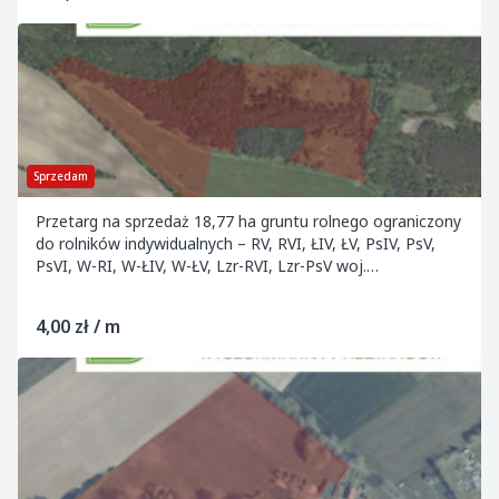
Sprzedam
Przetarg na sprzedaż 18,77 ha gruntu rolnego ograniczony
do rolników indywidualnych – RV, RVI, ŁIV, ŁV, PsIV, PsV,
PsVI, W-RI, W-ŁIV, W-ŁV, Lzr-RVI, Lzr-PsV woj.
dolnośląskie, powiat trzebnicki Cena...
4,00 zł / m