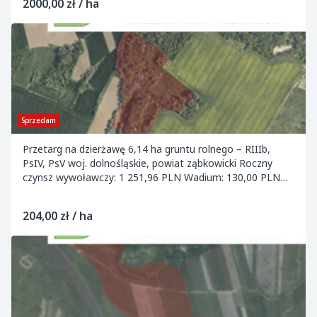
2000,00 zł / ha
Sprzedam
Przetarg na dzierżawę 6,14 ha gruntu rolnego – RIIIb,
PsIV, PsV woj. dolnośląskie, powiat ząbkowicki Roczny
czynsz wywoławczy: 1 251,96 PLN Wadium: 130,00 PLN
do 02.04.2026 Termin przetargu: 07.04...
204,00 zł / ha