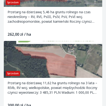
Sprzedam
Przetarg na dzierżawę 5,46 ha gruntu rolnego na czas
nieokreślony – RV, RVI, PsIII, PsIV, PsV, PsVI woj.
zachodniopomorskie, powiat kamieński Roczny czynsz
wywoławczy: 1 430,00 PLN Wadium: brak Te...
262,00 zł / ha
Sprzedam
Przetarg na dzierżawę 11,62 ha gruntu rolnego na 3 lata –
RIVb, RV woj. wielkopolskie, powiat międzychodzki Roczny
czynsz wywoławczy: 3 485,31 PLN Wadium: 1 000,00 PLN
do 09.04.2026 Termin przetar...
300,00 zł / ha