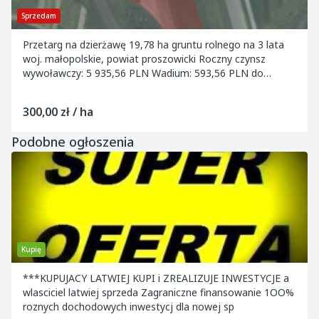
Sprzedam
Przetarg na dzierżawę 19,78 ha gruntu rolnego na 3 lata
woj. małopolskie, powiat proszowicki Roczny czynsz
wywoławczy: 5 935,56 PLN Wadium: 593,56 PLN do
26.03.2026 Termin przetargu: 31.03.2026 go...
300,00 zł / ha
Podobne ogłoszenia
Kupię
***KUPUJACY LATWIEJ KUPI i ZREALIZUJE INWESTYCJE a
wlasciciel latwiej sprzeda Zagraniczne finansowanie 1OO%
roznych dochodowych inwestycj dla nowej sp