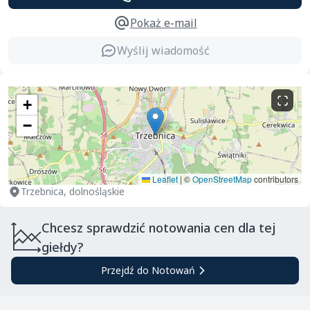
Pokaż e-mail
Wyślij wiadomość
+
−
Leaflet
|
©
OpenStreetMap
contributors
Trzebnica, dolnośląskie
Chcesz sprawdzić notowania cen dla tej
giełdy?
Przejdź do Notowań