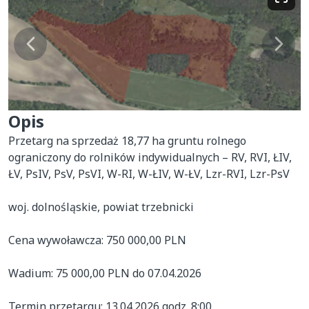
Opis
Przetarg na sprzedaż 18,77 ha gruntu rolnego 
ograniczony do rolników indywidualnych – RV, RVI, ŁIV, 
ŁV, PsIV, PsV, PsVI, W-RI, W-ŁIV, W-ŁV, Lzr-RVI, Lzr-PsV

woj. dolnośląskie, powiat trzebnicki

Cena wywoławcza: 750 000,00 PLN

Wadium: 75 000,00 PLN do 07.04.2026

Termin przetargu: 13.04.2026 godz. 8:00
