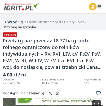
ope
Wróć
/
/
/
/
Giełda Nieruchomości
Grunty Rolne
Przetarg na sprzedaż 18,77 ha gruntu rolnego ograniczony do rolników indywidualnych – RV, RVI, ŁIV, ŁV, PsIV, PsV, PsVI, W-RI, W-ŁIV, W-ŁV, Lzr-RVI, Lzr-PsV woj. dolnośląskie, powiat trzebnicki Cena...
Sprzedam
Przetarg na sprzedaż 18,77 ha gruntu
rolnego ograniczony do rolników
indywidualnych – RV, RVI, ŁIV, ŁV, PsIV, PsV,
PsVI, W-RI, W-ŁIV, W-ŁV, Lzr-RVI, Lzr-PsV
woj. dolnośląskie, powiat trzebnicki Cena...
4,00 zł / m
Dodano
Data aktualizacji
Wyświetlenia
27 mar 2026
02 kwi 2026
113
Udostępnij ogłoszenie
: