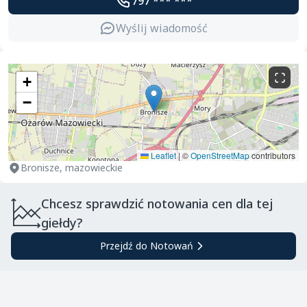
797 *** ***
Wyślij wiadomość
+
−
Leaflet
|
©
OpenStreetMap
contributors
Bronisze, mazowieckie
Chcesz sprawdzić notowania cen dla tej
giełdy?
Przejdź do Notowań