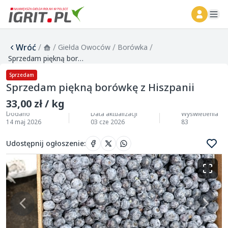
ope
Wróć
/
/
/
/
Giełda Owoców
Borówka
Sprzedam piękną borówkę z Hiszpanii
Sprzedam
Sprzedam piękną borówkę z Hiszpanii
33,00 zł / kg
Dodano
Data aktualizacji
Wyświetlenia
14 maj 2026
03 cze 2026
83
Udostępnij ogłoszenie
: