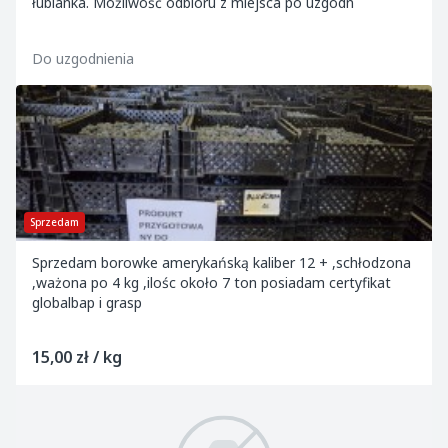
łubianka. Możliwość odbioru z miejsca po uzgodn
Do uzgodnienia
Sprzedam
Sprzedam borowke amerykańską kaliber 12 + ,schłodzona
,ważona po 4 kg ,ilośc około 7 ton posiadam certyfikat
globalbap i grasp
15,00 zł / kg