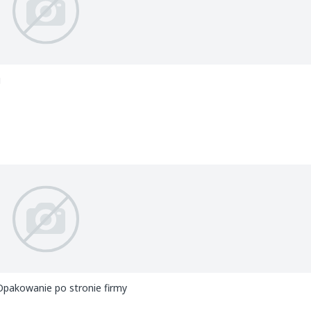
g
fruit kupi wiśnię z ogonkiem 20+ w punetce zamykanej 500g. Opakowanie po stronie firmy