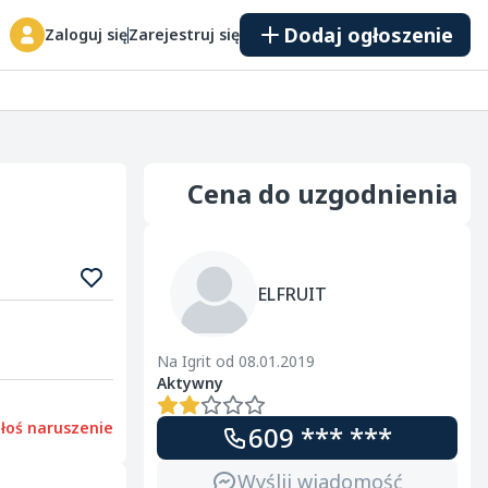
Dodaj ogłoszenie
Zaloguj się
Zarejestruj się
Cena do uzgodnienia
ELFRUIT
Na Igrit od 08.01.2019
Aktywny
łoś naruszenie
609 *** ***
Wyślij wiadomość