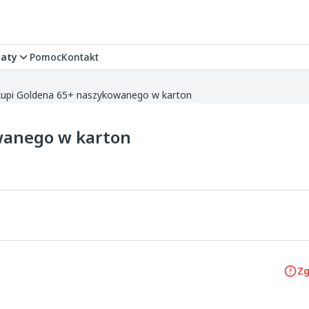
aty
Pomoc
Kontakt
upi Goldena 65+ naszykowanego w karton
wanego w karton
Zg