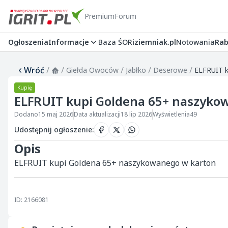
Premium
Forum
Ogłoszenia
Informacje
Baza ŚOR
iziemniak.pl
Notowania
Rab
Wróć
/
/
/
/
/
Giełda Owoców
Jabłko
Deserowe
ELFRUIT k
Kupię
ELFRUIT kupi Goldena 65+ naszyko
Dodano
15 maj 2026
Data aktualizacji
18 lip 2026
Wyświetlenia
49
Udostępnij ogłoszenie
:
Opis
ELFRUIT kupi Goldena 65+ naszykowanego w karton
ID: 2166081