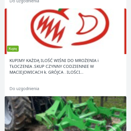
Do uzgodnienia
Kupię
KUPIMY KAŻDĄ ILOŚĆ WIŚNI DO MROŻENIA i
TŁOCZENIA .SKUP CZYNNY CODZIENNIE W
MACIEJOWICACH k. GRÓJCA . ILOŚCI
CAŁOSAMOCHODOWE ODBIERAMY Z MIEJSCA .ZAP
Do uzgodnienia