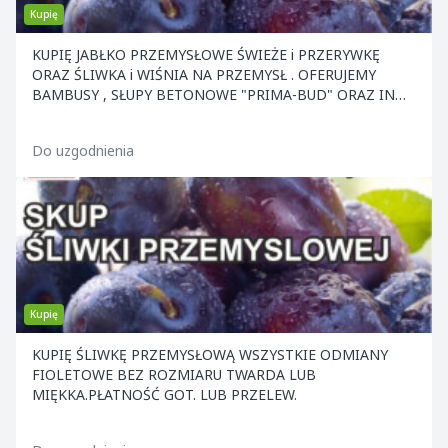
Kupię
KUPIĘ JABŁKO PRZEMYSŁOWE ŚWIEŻE i PRZERYWKĘ
ORAZ ŚLIWKA i WIŚNIA NA PRZEMYSŁ . OFERUJEMY
BAMBUSY , SŁUPY BETONOWE "PRIMA-BUD" ORAZ INNE
ELEMENTY KONS
Do uzgodnienia
Kupię
KUPIĘ ŚLIWKĘ PRZEMYSŁOWĄ WSZYSTKIE ODMIANY
FIOLETOWE BEZ ROZMIARU TWARDA LUB
MIĘKKA.PŁATNOŚĆ GOT. LUB PRZELEW.