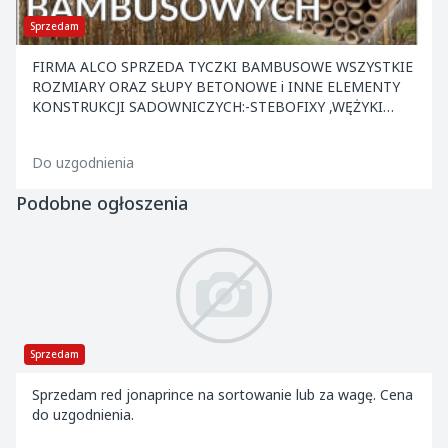
Sprzedam
FIRMA ALCO SPRZEDA TYCZKI BAMBUSOWE WSZYSTKIE
ROZMIARY ORAZ SŁUPY BETONOWE i INNE ELEMENTY
KONSTRUKCJI SADOWNICZYCH:-STEBOFIXY ,WĘŻYKI
,KOTWY ,NACIĄGI ,DRUT ORAZ INNE. ATRAKCYJNE CENY
.ZAPRASZAMY.
Do uzgodnienia
Podobne ogłoszenia
Sprzedam
Sprzedam red jonaprince na sortowanie lub za wagę. Cena
do uzgodnienia.