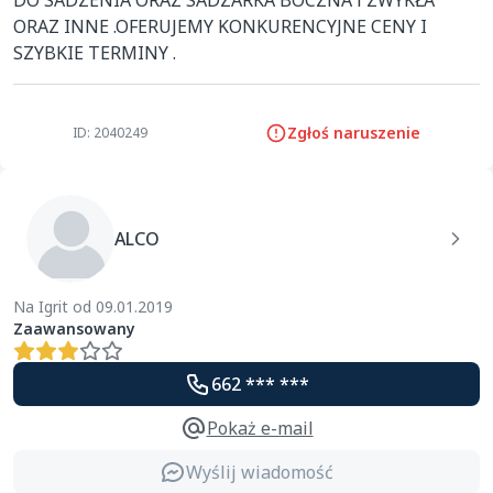
DO SADZENIA ORAZ SADZARKA BOCZNA i ZWYKŁA 
ORAZ INNE .OFERUJEMY KONKURENCYJNE CENY I 
SZYBKIE TERMINY .
Zgłoś naruszenie
ID: 2040249
ALCO
Na Igrit od 09.01.2019
Zaawansowany
662 *** ***
Pokaż e-mail
Wyślij wiadomość