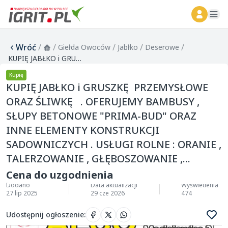
ope
Wróć
/
/
/
/
/
Giełda Owoców
Jabłko
Deserowe
KUPIĘ JABŁKO i GRUSZKĘ PRZEMYSŁOWE ORAZ ŚLIWKĘ . OFERUJEMY BAMBUSY , SŁUPY BETONOWE "PRIMA-BUD" ORAZ INNE ELEMENTY KONSTRUKCJI SADOWNICZYCH . USŁUGI ROLNE : ORANIE , TALERZOWANIE , GŁĘBOSZOWANIE ,...
Kupię
KUPIĘ JABŁKO i GRUSZKĘ PRZEMYSŁOWE
ORAZ ŚLIWKĘ . OFERUJEMY BAMBUSY ,
SŁUPY BETONOWE "PRIMA-BUD" ORAZ
INNE ELEMENTY KONSTRUKCJI
SADOWNICZYCH . USŁUGI ROLNE : ORANIE ,
TALERZOWANIE , GŁĘBOSZOWANIE ,...
Cena do uzgodnienia
Dodano
Data aktualizacji
Wyświetlenia
27 lip 2025
29 cze 2026
474
Udostępnij ogłoszenie
: