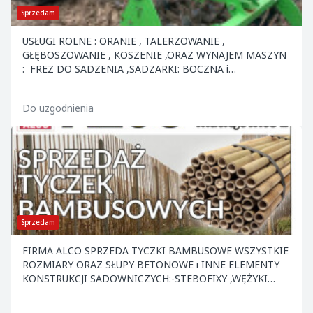
Sprzedam
USŁUGI ROLNE : ORANIE , TALERZOWANIE ,
GŁĘBOSZOWANIE , KOSZENIE ,ORAZ WYNAJEM MASZYN
: FREZ DO SADZENIA ,SADZARKI: BOCZNA i
ZWYKŁA,BRONA AKTYWNA Z SIEWNIKIEM ,SZPADLE
MECHANICZNE,SIEWKA DO NAWOZÓW "R...
Do uzgodnienia
Sprzedam
FIRMA ALCO SPRZEDA TYCZKI BAMBUSOWE WSZYSTKIE
ROZMIARY ORAZ SŁUPY BETONOWE i INNE ELEMENTY
KONSTRUKCJI SADOWNICZYCH:-STEBOFIXY ,WĘŻYKI
,KOTWY ,NACIĄGI ,DRUT ORAZ INNE. ATRAKCYJNE CENY
.ZAPRASZAMY.