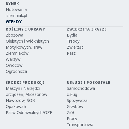
RYNEK
Notowania
iziemniak.pl
GIEŁDY
ROŚLINY I UPRAWY
ZWIERZĘTA I PASZE
Zbożowa
Bydła
Oleistych i Włóknistych
Trzody
Motylkowych, Traw
Zwierząt
Ziemniaków
Pasz
Warzyw
Owoców
Ogrodnicza
ŚRODKI PRODUKCJI
USŁUGI I POZOSTAŁE
Maszyn i Narzędzi
Samochodowa
Urządzeń, Akcesoriów
Usług
Nawozów, ŚOR
Spożywcza
Opakowań
Grzybów
Paliw Odnawialnych/OZE
Ziół
Pracy
Transportowa