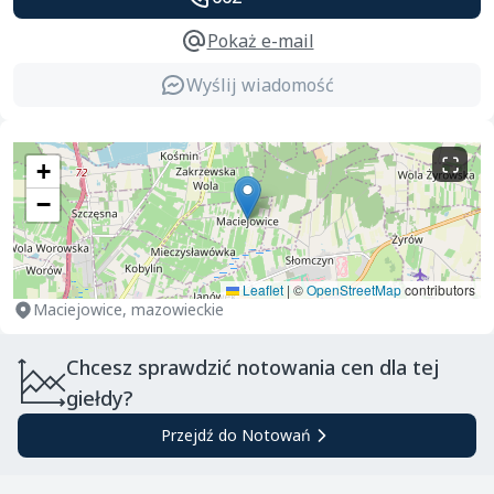
Pokaż e-mail
Wyślij wiadomość
+
−
Leaflet
|
©
OpenStreetMap
contributors
Maciejowice, mazowieckie
Chcesz sprawdzić notowania cen dla tej
giełdy?
Przejdź do Notowań