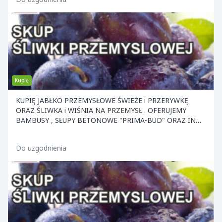
Kupię
KUPIĘ JABŁKO PRZEMYSŁOWE ŚWIEŻE i PRZERYWKĘ
ORAZ ŚLIWKA i WIŚNIA NA PRZEMYSŁ . OFERUJEMY
BAMBUSY , SŁUPY BETONOWE "PRIMA-BUD" ORAZ INNE
ELEMENTY KONS
Do uzgodnienia