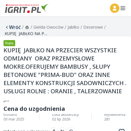
ope
Wróć
/
/
/
/
/
Giełda Owoców
Jabłko
Deserowe
KUPIĘ JABŁKO NA PRZECIER WSZYSTKIE ODMIANY ORAZ PRZEMYSŁOWE MOKRE.OFERUJEMY BAMBUSY , SŁUPY BETONOWE "PRIMA-BUD" ORAZ INNE ELEMENTY KONSTRUKCJI SADOWNICZYCH . USŁUGI ROLNE : ORANIE , TALERZOWANIE ,...
Kupię
KUPIĘ JABŁKO NA PRZECIER WSZYSTKIE
ODMIANY ORAZ PRZEMYSŁOWE
MOKRE.OFERUJEMY BAMBUSY , SŁUPY
BETONOWE "PRIMA-BUD" ORAZ INNE
ELEMENTY KONSTRUKCJI SADOWNICZYCH .
USŁUGI ROLNE : ORANIE , TALERZOWANIE
,...
Cena do uzgodnienia
Dodano
Data aktualizacji
Wyświetlenia
03 mar 2025
02 lip 2026
281