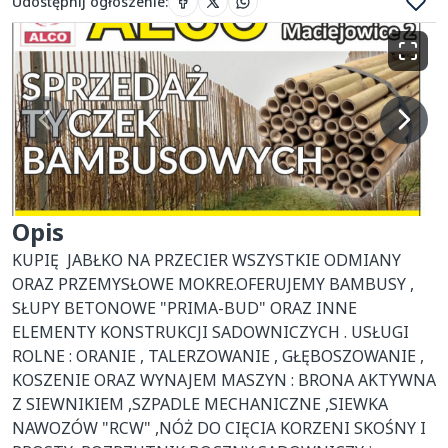
Udostępnij ogłoszenie
:
Opis
KUPIĘ  JABŁKO NA PRZECIER WSZYSTKIE ODMIANY  
ORAZ PRZEMYSŁOWE MOKRE.OFERUJEMY BAMBUSY , 
SŁUPY BETONOWE "PRIMA-BUD" ORAZ INNE 
ELEMENTY KONSTRUKCJI SADOWNICZYCH . USŁUGI 
ROLNE : ORANIE , TALERZOWANIE , GŁĘBOSZOWANIE , 
KOSZENIE ORAZ WYNAJEM MASZYN : BRONA AKTYWNA 
Z SIEWNIKIEM ,SZPADLE MECHANICZNE ,SIEWKA 
NAWOZÓW "RCW" ,NÓŻ DO CIĘCIA KORZENI SKOŚNY I 