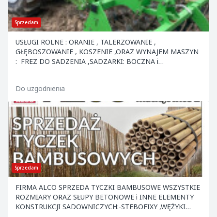
Sprzedam
USŁUGI ROLNE : ORANIE , TALERZOWANIE ,
GŁĘBOSZOWANIE , KOSZENIE ,ORAZ WYNAJEM MASZYN
: FREZ DO SADZENIA ,SADZARKI: BOCZNA i
ZWYKŁA,BRONA AKTYWNA Z SIEWNIKIEM ,SZPADLE
MECHANICZNE,SIEWKA DO NAWOZÓW "R...
Do uzgodnienia
Sprzedam
FIRMA ALCO SPRZEDA TYCZKI BAMBUSOWE WSZYSTKIE
ROZMIARY ORAZ SŁUPY BETONOWE i INNE ELEMENTY
KONSTRUKCJI SADOWNICZYCH:-STEBOFIXY ,WĘŻYKI
,KOTWY ,NACIĄGI ,DRUT ORAZ INNE. ATRAKCYJNE CENY