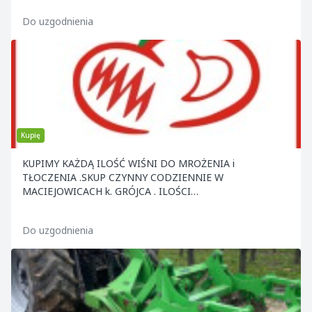
Do uzgodnienia
Kupię
KUPIMY KAŻDĄ ILOŚĆ WIŚNI DO MROŻENIA i
TŁOCZENIA .SKUP CZYNNY CODZIENNIE W
MACIEJOWICACH k. GRÓJCA . ILOŚCI
CAŁOSAMOCHODOWE ODBIERAMY Z MIEJSCA .ZAP
Do uzgodnienia