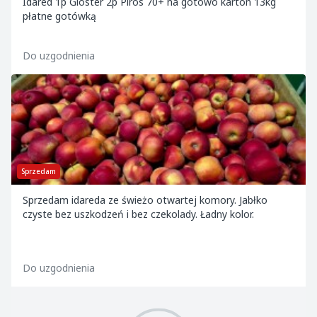
Idared 1p Gloster 2p Piros 70+ na gotowo karton 13kg
płatne gotówką
Do uzgodnienia
Sprzedam
Sprzedam idareda ze świeżo otwartej komory. Jabłko
czyste bez uszkodzeń i bez czekolady. Ładny kolor.
Do uzgodnienia