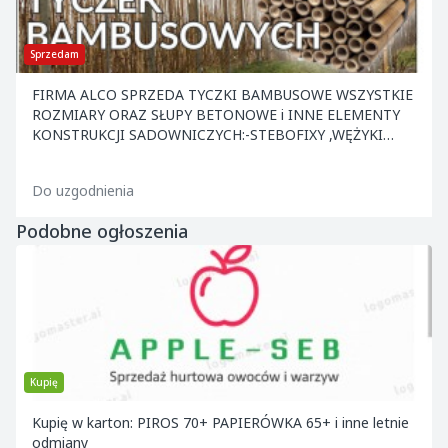
Sprzedam
FIRMA ALCO SPRZEDA TYCZKI BAMBUSOWE WSZYSTKIE
ROZMIARY ORAZ SŁUPY BETONOWE i INNE ELEMENTY
KONSTRUKCJI SADOWNICZYCH:-STEBOFIXY ,WĘŻYKI
,KOTWY ,NACIĄGI ,DRUT ORAZ INNE. ATRAKCYJNE CENY
.ZAPRASZAMY.
Do uzgodnienia
Podobne ogłoszenia
Kupię
Kupię w karton: PIROS 70+ PAPIERÓWKA 65+ i inne letnie
odmiany