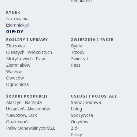
Regulamin
RYNEK
Notowania
iziemniak.pl
GIEŁDY
ROŚLINY I UPRAWY
ZWIERZĘTA I PASZE
Zbożowa
Bydła
Oleistych i Włóknistych
Trzody
Motylkowych, Traw
Zwierząt
Ziemniaków
Pasz
Warzyw
Owoców
Ogrodnicza
ŚRODKI PRODUKCJI
USŁUGI I POZOSTAŁE
Maszyn i Narzędzi
Samochodowa
Urządzeń, Akcesoriów
Usług
Nawozów, ŚOR
Spożywcza
Opakowań
Grzybów
Paliw Odnawialnych/OZE
Ziół
Pracy