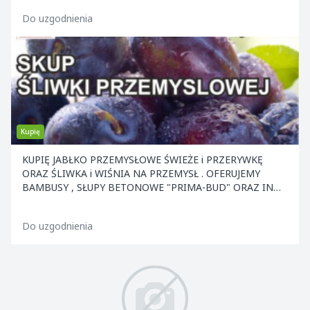
Do uzgodnienia
Kupię
KUPIĘ JABŁKO PRZEMYSŁOWE ŚWIEŻE i PRZERYWKĘ
ORAZ ŚLIWKA i WIŚNIA NA PRZEMYSŁ . OFERUJEMY
BAMBUSY , SŁUPY BETONOWE "PRIMA-BUD" ORAZ INNE
ELEMENTY KONS
Do uzgodnienia