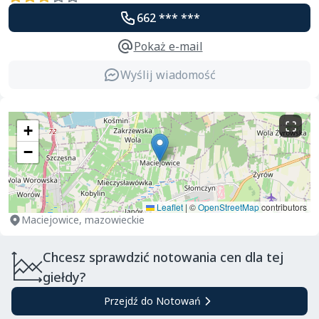
662 *** ***
Pokaż e-mail
Wyślij wiadomość
+
−
Leaflet
|
©
OpenStreetMap
contributors
Maciejowice, mazowieckie
Chcesz sprawdzić notowania cen dla tej
giełdy?
Przejdź do Notowań