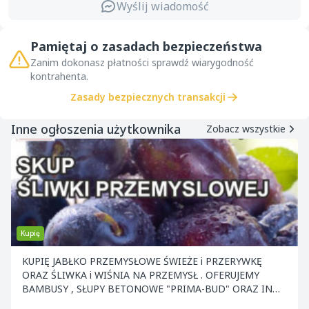
Wyślij wiadomość
Pamiętaj o zasadach bezpieczeństwa
Zanim dokonasz płatności sprawdź wiarygodność
kontrahenta.
Zasady bezpiecznych transakcji
Inne ogłoszenia użytkownika
Zobacz wszystkie
Kupię
KUPIĘ JABŁKO PRZEMYSŁOWE ŚWIEŻE i PRZERYWKĘ
ORAZ ŚLIWKA i WIŚNIA NA PRZEMYSŁ . OFERUJEMY
BAMBUSY , SŁUPY BETONOWE "PRIMA-BUD" ORAZ INNE
ELEMENTY KONS