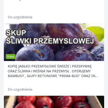
Do uzgodnienia
Kupię
KUPIĘ JABŁKO PRZEMYSŁOWE ŚWIEŻE i PRZERYWKĘ
ORAZ ŚLIWKA i WIŚNIA NA PRZEMYSŁ . OFERUJEMY
BAMBUSY , SŁUPY BETONOWE "PRIMA-BUD" ORAZ INNE
ELEMENTY KONS
Do uzgodnienia