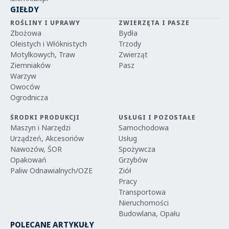
GIEŁDY
ROŚLINY I UPRAWY
ZWIERZĘTA I PASZE
Zbożowa
Bydła
Oleistych i Włóknistych
Trzody
Motylkowych, Traw
Zwierząt
Ziemniaków
Pasz
Warzyw
Owoców
Ogrodnicza
ŚRODKI PRODUKCJI
USŁUGI I POZOSTAŁE
Maszyn i Narzędzi
Samochodowa
Urządzeń, Akcesoriów
Usług
Nawozów, ŚOR
Spożywcza
Opakowań
Grzybów
Paliw Odnawialnych/OZE
Ziół
Pracy
Transportowa
Nieruchomości
Budowlana, Opału
POLECANE ARTYKUŁY