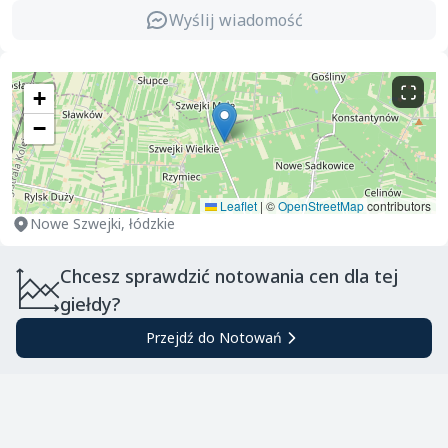
Wyślij wiadomość
+
−
Leaflet
|
©
OpenStreetMap
contributors
Nowe Szwejki, łódzkie
Chcesz sprawdzić notowania cen dla tej
giełdy?
Przejdź do Notowań