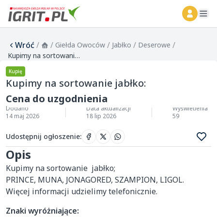
ope
Wróć
/
/
/
/
/
Giełda Owoców
Jabłko
Deserowe
Kupimy na sortowanie jabłko:
Kupię
Kupimy na sortowanie jabłko:
Cena do uzgodnienia
Dodano
Data aktualizacji
Wyświetlenia
14 maj 2026
18 lip 2026
59
Udostępnij ogłoszenie
:
Opis
Kupimy na sortowanie  jabłko;

PRINCE, MUNA, JONAGORED, SZAMPION, LIGOL.

Więcej informacji udzielimy telefonicznie.
Znaki wyróżniające: