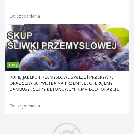
Do uzgodnienia
Kupię
KUPIĘ JABŁKO PRZEMYSŁOWE ŚWIEŻE i PRZERYWKĘ
ORAZ ŚLIWKA i WIŚNIA NA PRZEMYSŁ . OFERUJEMY
BAMBUSY , SŁUPY BETONOWE "PRIMA-BUD" ORAZ INNE
ELEMENTY KONS
Do uzgodnienia