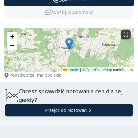
504 *** ***
Wyślij wiadomość
+
−
Leaflet
|
©
OpenStreetMap
contributors
Podedworze, małopolskie
Chcesz sprawdzić notowania cen dla tej
giełdy?
Przejdź do Notowań