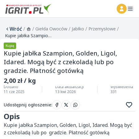
ope
Wróć
/
/
/
/
/
Giełda Owoców
Jabłko
Przemysłowe
Kupie jabłka Szampion, Golden, Ligol, Idared. Mogą być z czekoladą lub po gradzie. Płatność gotówką
Kupię
Kupie jabłka Szampion, Golden, Ligol,
Idared. Mogą być z czekoladą lub po
gradzie. Płatność gotówką
2,00 zł / kg
Dodano
Data aktualizacji
Wyświetlenia
11 cze 2025
13 kwi 2026
331
Udostępnij ogłoszenie
:
Opis
Kupie jabłka Szampion, Golden, Ligol, Idared. Mogą być 
z czekoladą lub po  gradzie. Płatność gotówką