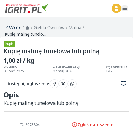
ope
Wróć
/
/
/
/
Giełda Owoców
Malina
Kupię malinę tunelowa lub polną
Kupię
Kupię malinę tunelowa lub polną
1,00 zł / kg
Dodano
Data aktualizacji
Wyświetlenia
03 paź 2025
07 maj 2026
195
Udostępnij ogłoszenie
:
Opis
Kupię malinę tunelowa lub polną 
Zgłoś naruszenie
ID: 2073804