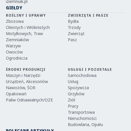
iziemniak.pl
GIEŁDY
ROŚLINY I UPRAWY
ZWIERZĘTA I PASZE
Zbożowa
Bydła
Oleistych i Włóknistych
Trzody
Motylkowych, Traw
Zwierząt
Ziemniaków
Pasz
Warzyw
Owoców
Ogrodnicza
ŚRODKI PRODUKCJI
USŁUGI I POZOSTAŁE
Maszyn i Narzędzi
Samochodowa
Urządzeń, Akcesoriów
Usług
Nawozów, ŚOR
Spożywcza
Opakowań
Grzybów
Paliw Odnawialnych/OZE
Ziół
Pracy
Transportowa
Nieruchomości
Budowlana, Opału
POLECANE ARTYKUŁY