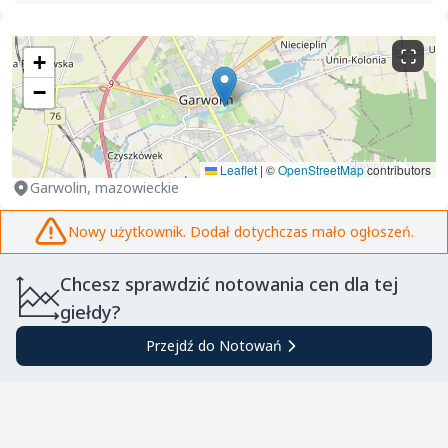
+
−
Leaflet
|
©
OpenStreetMap
contributors
Garwolin, mazowieckie
Nowy użytkownik. Dodał dotychczas mało ogłoszeń.
Chcesz sprawdzić notowania cen dla tej
giełdy?
Przejdź do Notowań