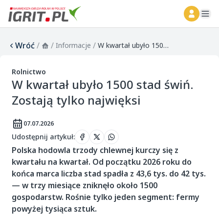
ope
Wróć
/
/
/
Informacje
W kwartał ubyło 1500 stad świń. Zostają tylko najwięksi
Rolnictwo
W kwartał ubyło 1500 stad świń.
Zostają tylko najwięksi
07.07.2026
Udostępnij artykuł
:
Polska hodowla trzody chlewnej kurczy się z
kwartału na kwartał. Od początku 2026 roku do
końca marca liczba stad spadła z 43,6 tys. do 42 tys.
— w trzy miesiące zniknęło około 1500
gospodarstw. Rośnie tylko jeden segment: fermy
powyżej tysiąca sztuk.