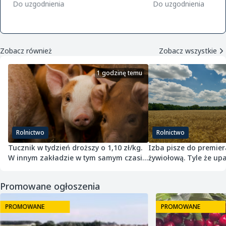
golden m9 -jeronimo m9/m26 -mutsu
Do uzgodnienia
Do uzgodnienia
m9 -paulared m9/m2
Zobacz również
Zobacz wszystkie
1 godzinę temu
Rolnictwo
Rolnictwo
Tucznik w tydzień droższy o 1,10 zł/kg.
Izba pisze do premier
W innym zakładzie w tym samym czasie
żywiołową. Tyle że upa
potaniał
przepisach nie jest
Promowane ogłoszenia
PROMOWANE
PROMOWANE