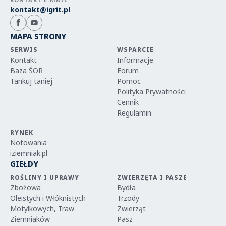
kontakt@igrit.pl
MAPA STRONY
SERWIS
WSPARCIE
Kontakt
Informacje
Baza ŚOR
Forum
Tankuj taniej
Pomoc
Polityka Prywatności
Cennik
Regulamin
RYNEK
Notowania
iziemniak.pl
GIEŁDY
ROŚLINY I UPRAWY
ZWIERZĘTA I PASZE
Zbożowa
Bydła
Oleistych i Włóknistych
Trzody
Motylkowych, Traw
Zwierząt
Ziemniaków
Pasz