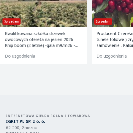
Sprzedam
Sprzedam
Kwalifikowana szkółka drzewek
Producent Czereśn
owocowych ofereta na jesień 2026
tunele foliowe ) z
Knip boom (2 letnie) -gala m9/m26 -
zamówienie . Kalibrowane , chłodzone i
golden m9 -jeronimo m9/m26 -mutsu
pakowane w karton
Do uzgodnienia
Do uzgodnienia
m9 -paulared m9/m2
INTERNETOWA GIEŁDA ROLNA I TOWAROWA
IGRIT.PL SP. z o. o.
62-200, Gniezno
KONTAKT E-MAIL