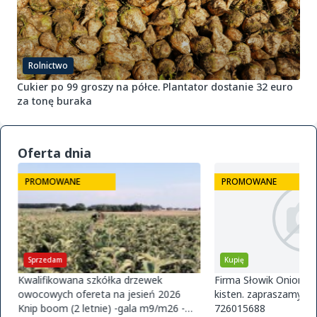
Rolnictwo
Cukier po 99 groszy na półce. Plantator dostanie 32 euro
za tonę buraka
Oferta dnia
PROMOWANE
PROMOWANE
Sprzedam
Kupię
Kwalifikowana szkółka drzewek
Firma Słowik Onions z
owocowych ofereta na jesień 2026
kisten. zapraszamy do
Knip boom (2 letnie) -gala m9/m26 -
726015688