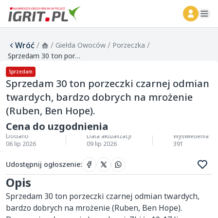
ope
Wróć
/
/
/
/
Giełda Owoców
Porzeczka
Sprzedam 30 ton porzeczki czarnej odmian twardych, bardzo dobrych na mrożenie (Ruben, Ben Hope).
Sprzedam
Sprzedam 30 ton porzeczki czarnej odmian
twardych, bardzo dobrych na mrożenie
(Ruben, Ben Hope).
Cena do uzgodnienia
Dodano
Data aktualizacji
Wyświetlenia
06 lip 2026
09 lip 2026
391
Udostępnij ogłoszenie
:
Opis
Sprzedam 30 ton porzeczki czarnej odmian twardych, 
bardzo dobrych na mrożenie (Ruben, Ben Hope). 