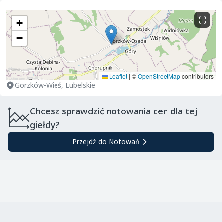
+
−
Leaflet
|
©
OpenStreetMap
contributors
Gorzków-Wieś, Lubelskie
Chcesz sprawdzić notowania cen dla tej
giełdy?
Przejdź do Notowań