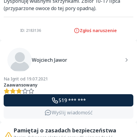
Dysponuję własnymi skrzynkami. Zbiór 10-17 lipca 
(przyparzone owoce do tej pory opadną).
Zgłoś naruszenie
ID: 2183136
Wojciech Jawor
Na Igrit od 19.07.2021
Zaawansowany
519 *** ***
Wyślij wiadomość
Pamiętaj o zasadach bezpieczeństwa