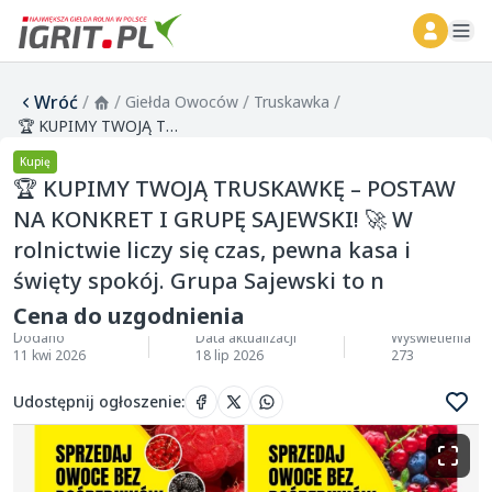
ope
Wróć
/
/
/
/
Giełda Owoców
Truskawka
🏆 KUPIMY TWOJĄ TRUSKAWKĘ – POSTAW NA KONKRET I GRUPĘ SAJEWSKI! 🚀 W rolnictwie liczy się czas, pewna kasa i święty spokój. Grupa Sajewski to n
Kupię
🏆 KUPIMY TWOJĄ TRUSKAWKĘ – POSTAW
NA KONKRET I GRUPĘ SAJEWSKI! 🚀 W
rolnictwie liczy się czas, pewna kasa i
święty spokój. Grupa Sajewski to n
Cena do uzgodnienia
Dodano
Data aktualizacji
Wyświetlenia
11 kwi 2026
18 lip 2026
273
Udostępnij ogłoszenie
: