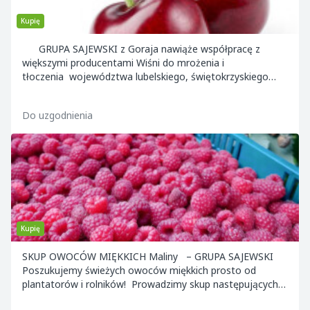
Kupię
GRUPA SAJEWSKI z Goraja nawiąże współpracę z
większymi producentami Wiśni do mrożenia i
tłoczenia województwa lubelskiego, świętokrzyskiego
mazowieckiego cała polska . Zapewniamy konkurnecy...
Do uzgodnienia
Kupię
SKUP OWOCÓW MIĘKKICH Maliny – GRUPA SAJEWSKI
Poszukujemy świeżych owoców miękkich prosto od
plantatorów i rolników! Prowadzimy skup następujących
owoców: _Truskawka _ Malina -Wiśnia,...