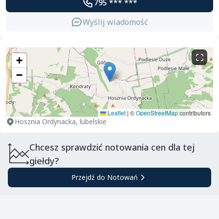
795 *** ***
Wyślij wiadomość
+
−
Leaflet
|
©
OpenStreetMap
contributors
Hosznia Ordynacka, lubelskie
Chcesz sprawdzić notowania cen dla tej
giełdy?
Przejdź do Notowań