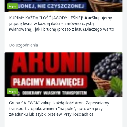
Kupię
KUPIMY KAŻDĄ ILOŚĆ JAGODY LEŚNEJ! 🌲🫐Skupujemy
jagodę leśną w każdej ilości – zarówno czystą
(wianowaną), jak i brudną (prosto z lasu).Dlaczego warto
Do uzgodnienia
Kupię
Grupa SAJEWSKI zakupi każdą ilość Aroni Zapewniamy
transport z opakowaniem "na pole", gotówka przy
załadunku lub szybki przelew. Przy ilościach ca