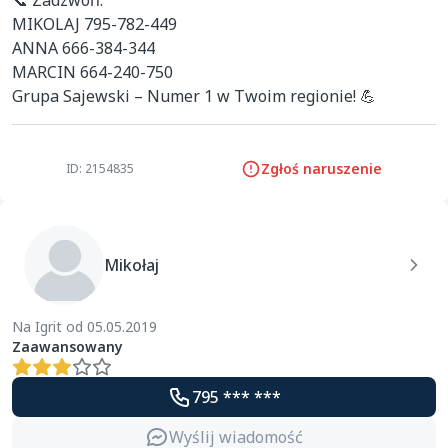
📞 Zadzwoń: 

MIKOLAJ 795-782-449 

ANNA 666-384-344 

MARCIN 664-240-750 

Grupa Sajewski – Numer 1 w Twoim regionie! 💪
Zgłoś naruszenie
ID: 2154835
Mikołaj
Na Igrit od 05.05.2019
Zaawansowany
795 *** ***
Wyślij wiadomość