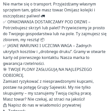
Nie martw się o transport. Przyjeżdżamy własnym 
sprzętem tam, gdzie masz towar. Omijasz kolejki i 
oszczędzasz paliwo! 🚛

✅ OPAKOWANIA DOSTARCZAMY POD DRZWI – 
Potrzebujesz skrzyń lub palet? Przywieziemy je prosto 
do Twojego gospodarstwa lub na pole. Ty zajmujesz się 
zbiorem, my resztą! 📦

✅ JASNE WARUNKI I UCZCIWA WAGA – Żadnych 
ukrytych kosztów i „drobnego druku”. Gramy w otwarte 
karty od pierwszego kontaktu. Nasza marka to 
gwarancja rzetelności.

🎯 TWOJE PLONY ZASŁUGUJĄ NA NAJLEPSZEGO 
ODBIORCĘ.

Zamiast ryzykować z niesprawdzonymi kupcami, 
postaw na potęgę Grupy Sajewski. My nie tylko 
skupujemy – my szanujemy Twoją ciężką pracę.

Masz towar? Nie czekaj, aż straci na jakości!

📩 Napisz do nas w wiadomości prywatnej
