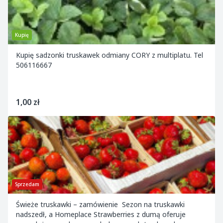
Kupię
Kupię sadzonki truskawek odmiany CORY z multiplatu. Tel
506116667
1,00 zł
Sprzedam
Świeże truskawki – zamówienie Sezon na truskawki
nadszedł, a Homeplace Strawberries z dumą oferuje