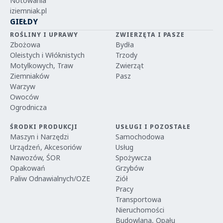
Notowania
iziemniak.pl
GIEŁDY
ROŚLINY I UPRAWY
ZWIERZĘTA I PASZE
Zbożowa
Bydła
Oleistych i Włóknistych
Trzody
Motylkowych, Traw
Zwierząt
Ziemniaków
Pasz
Warzyw
Owoców
Ogrodnicza
ŚRODKI PRODUKCJI
USŁUGI I POZOSTAŁE
Maszyn i Narzędzi
Samochodowa
Urządzeń, Akcesoriów
Usług
Nawozów, ŚOR
Spożywcza
Opakowań
Grzybów
Paliw Odnawialnych/OZE
Ziół
Pracy
Transportowa
Nieruchomości
Budowlana, Opału