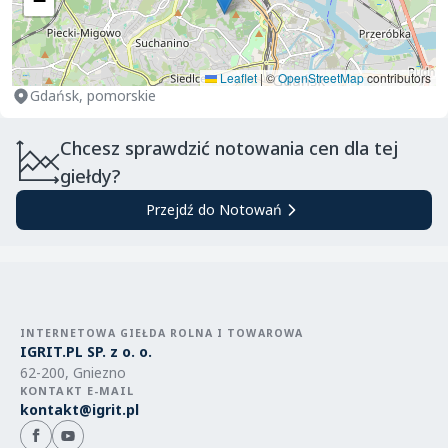
−
Leaflet
|
©
OpenStreetMap
contributors
Gdańsk, pomorskie
Chcesz sprawdzić notowania cen dla tej
giełdy?
Przejdź do Notowań
INTERNETOWA GIEŁDA ROLNA I TOWAROWA
IGRIT.PL SP. z o. o.
62-200, Gniezno
KONTAKT E-MAIL
kontakt@igrit.pl