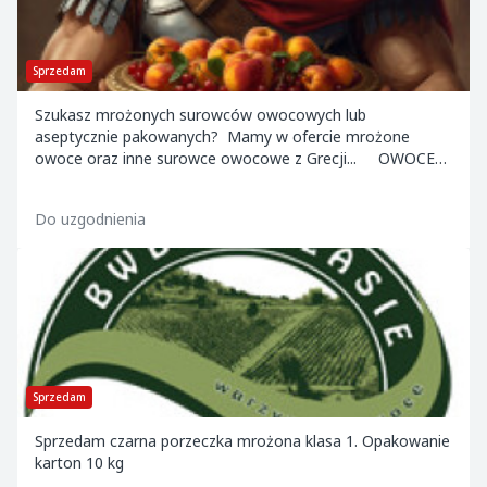
Sprzedam
Szukasz mrożonych surowców owocowych lub
aseptycznie pakowanych? Mamy w ofercie mrożone
owoce oraz inne surowce owocowe z Grecji... OWOCE
MROŻONE: - IQF czereśnia odpestczona, odmiana Tr...
Do uzgodnienia
Sprzedam
Sprzedam czarna porzeczka mrożona klasa 1. Opakowanie
karton 10 kg