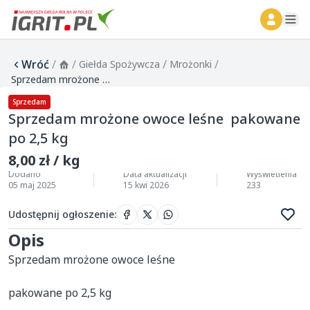
ope
Wróć
/
/
/
/
Giełda Spożywcza
Mrożonki
Sprzedam mrożone owoce leśne pakowane po 2,5 kg
Sprzedam
Sprzedam mrożone owoce leśne pakowane
po 2,5 kg
8,00 zł / kg
Dodano
Data aktualizacji
Wyświetlenia
05 maj 2025
15 kwi 2026
233
Udostępnij ogłoszenie
:
Opis
Sprzedam mrożone owoce leśne 

pakowane po 2,5 kg 