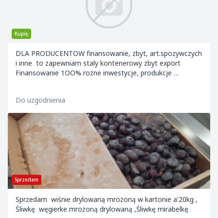
Kupię
DLA PRODUCENTOW finansowanie, zbyt, art.spozywczych
i inne to zapewniam staly kontenerowy zbyt export
Finansowanie 1OO% rozne inwestycje, produkcje
zagraniczna niskooprocentowana pozyczka 1OO...
Do uzgodnienia
Sprzedam
Sprzedam wiśnie drylowaną mrożoną w kartonie a'20kg ,
Śliwkę węgierke mrożoną drylowaną ,Śliwkę mirabelkę