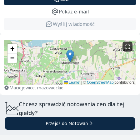
Pokaż e-mail
Wyślij wiadomość
+
−
Leaflet
|
©
OpenStreetMap
contributors
Maciejowice, mazowieckie
Chcesz sprawdzić notowania cen dla tej
giełdy?
Przejdź do Notowań