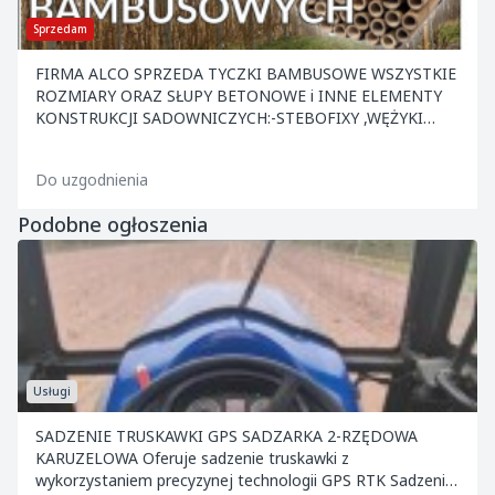
Sprzedam
FIRMA ALCO SPRZEDA TYCZKI BAMBUSOWE WSZYSTKIE
ROZMIARY ORAZ SŁUPY BETONOWE i INNE ELEMENTY
KONSTRUKCJI SADOWNICZYCH:-STEBOFIXY ,WĘŻYKI
,KOTWY ,NACIĄGI ,DRUT ORAZ INNE. ATRAKCYJNE CENY
.ZAPRASZAMY.
Do uzgodnienia
Podobne ogłoszenia
Usługi
SADZENIE TRUSKAWKI GPS SADZARKA 2-RZĘDOWA
KARUZELOWA Oferuje sadzenie truskawki z
wykorzystaniem precyzynej technologii GPS RTK Sadzenie