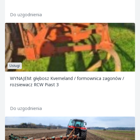
ZWYKŁA,BRONA AKTYWNA Z SIEWNIKIEM ,SZPADLE
MECHANICZNE,SIEWKA DO NAWOZÓW "R...
Do uzgodnienia
Usługi
WYNAJEM: głębosz Kverneland / formownica zagonów /
rozsiewacz RCW Piast 3
Do uzgodnienia