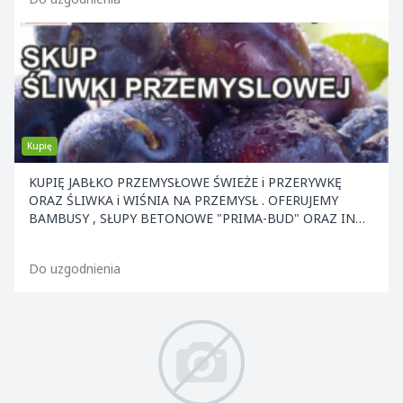
Kupię
KUPIĘ JABŁKO PRZEMYSŁOWE ŚWIEŻE i PRZERYWKĘ
ORAZ ŚLIWKA i WIŚNIA NA PRZEMYSŁ . OFERUJEMY
BAMBUSY , SŁUPY BETONOWE "PRIMA-BUD" ORAZ INNE
ELEMENTY KONS
Do uzgodnienia