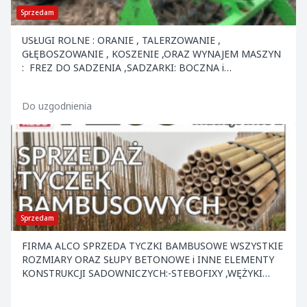
Sprzedam
USŁUGI ROLNE : ORANIE , TALERZOWANIE ,
GŁĘBOSZOWANIE , KOSZENIE ,ORAZ WYNAJEM MASZYN
: FREZ DO SADZENIA ,SADZARKI: BOCZNA i
ZWYKŁA,BRONA AKTYWNA Z SIEWNIKIEM ,SZPADLE
MECHANICZNE,SIEWKA DO NAWOZÓW "R...
Do uzgodnienia
Sprzedam
FIRMA ALCO SPRZEDA TYCZKI BAMBUSOWE WSZYSTKIE
ROZMIARY ORAZ SŁUPY BETONOWE i INNE ELEMENTY
KONSTRUKCJI SADOWNICZYCH:-STEBOFIXY ,WĘŻYKI
,KOTWY ,NACIĄGI ,DRUT ORAZ INNE. ATRAKCYJNE CENY
.ZAPRASZAMY.