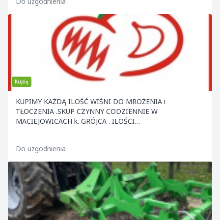
Do uzgodnienia
Kupię
KUPIMY KAŻDĄ ILOŚĆ WIŚNI DO MROŻENIA i
TŁOCZENIA .SKUP CZYNNY CODZIENNIE W
MACIEJOWICACH k. GRÓJCA . ILOŚCI
CAŁOSAMOCHODOWE ODBIERAMY Z MIEJSCA .ZAP
Do uzgodnienia