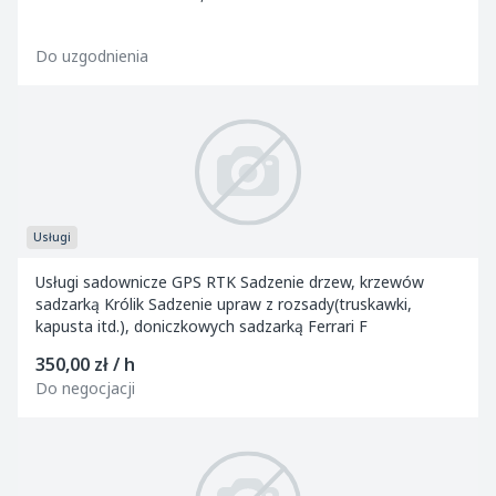
ZWYKŁA,BRONA AKTYWNA Z SIEWNIKIEM ,SZPADLE
MECHANICZNE,SIEWKA DO NAWOZÓW "R...
Do uzgodnienia
Usługi
Usługi sadownicze GPS RTK Sadzenie drzew, krzewów
sadzarką Królik Sadzenie upraw z rozsady(truskawki,
kapusta itd.), doniczkowych sadzarką Ferrari F
350,00 zł / h
Do negocjacji