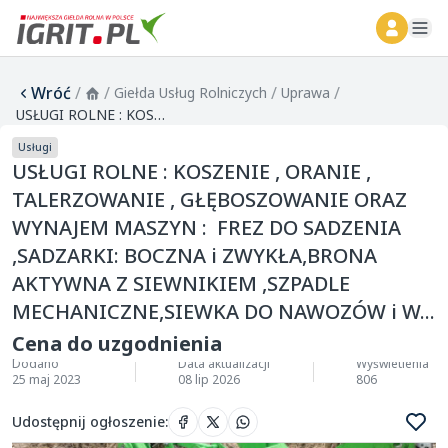
ope
Wróć
/
/
/
/
Giełda Usług Rolniczych
Uprawa
USŁUGI ROLNE : KOSZENIE , ORANIE , TALERZOWANIE , GŁĘBOSZOWANIE ORAZ WYNAJEM MASZYN : FREZ DO SADZENIA ,SADZARKI: BOCZNA i ZWYKŁA,BRONA AKTYWNA Z SIEWNIKIEM ,SZPADLE MECHANICZNE,SIEWKA DO NAWOZÓW i W...
Usługi
USŁUGI ROLNE : KOSZENIE , ORANIE ,
TALERZOWANIE , GŁĘBOSZOWANIE ORAZ
WYNAJEM MASZYN : FREZ DO SADZENIA
,SADZARKI: BOCZNA i ZWYKŁA,BRONA
AKTYWNA Z SIEWNIKIEM ,SZPADLE
MECHANICZNE,SIEWKA DO NAWOZÓW i W...
Cena do uzgodnienia
Dodano
Data aktualizacji
Wyświetlenia
25 maj 2023
08 lip 2026
806
Udostępnij ogłoszenie
: