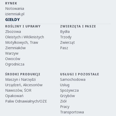
RYNEK
Notowania
iziemniak.pl
GIEŁDY
ROŚLINY I UPRAWY
ZWIERZĘTA I PASZE
Zbożowa
Bydła
Oleistych i Włóknistych
Trzody
Motylkowych, Traw
Zwierząt
Ziemniaków
Pasz
Warzyw
Owoców
Ogrodnicza
ŚRODKI PRODUKCJI
USŁUGI I POZOSTAŁE
Maszyn i Narzędzi
Samochodowa
Urządzeń, Akcesoriów
Usług
Nawozów, ŚOR
Spożywcza
Opakowań
Grzybów
Paliw Odnawialnych/OZE
Ziół
Pracy
Transportowa