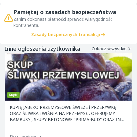
Pamiętaj o zasadach bezpieczeństwa
Zanim dokonasz płatności sprawdź wiarygodność
kontrahenta.
Zasady bezpiecznych transakcji
Inne ogłoszenia użytkownika
Zobacz wszystkie
Kupię
KUPIĘ JABŁKO PRZEMYSŁOWE ŚWIEŻE i PRZERYWKĘ
ORAZ ŚLIWKA i WIŚNIA NA PRZEMYSŁ . OFERUJEMY
BAMBUSY , SŁUPY BETONOWE "PRIMA-BUD" ORAZ INNE
ELEMENTY KONS
Do uzgodnienia